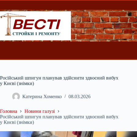
Перейти
до
вмісту
Російський шпигун планував здійснити здвоєний вибух
у Києві (знімки)
Катерина Хоменко
08.03.2026
Головна
Новини галузі
Російський шпигун планував здійснити здвоєний вибух
у Києві (знімки)