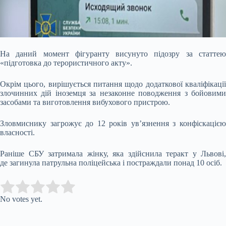
На даний момент фігуранту висунуто підозру за статтею
«підготовка до терористичного акту».
Окрім цього, вирішується питання щодо додаткової кваліфікації
злочинних дій іноземця за незаконне поводження з бойовими
засобами та виготовлення вибухового пристрою.
Зловмиснику загрожує до 12 років ув’язнення з конфіскацією
власності.
Раніше СБУ затримала жінку, яка здійснила теракт у Львові,
де загинула патрульна поліцейська і постраждали понад 10 осіб.
Submit Rating
Rate this item:
No votes yet.