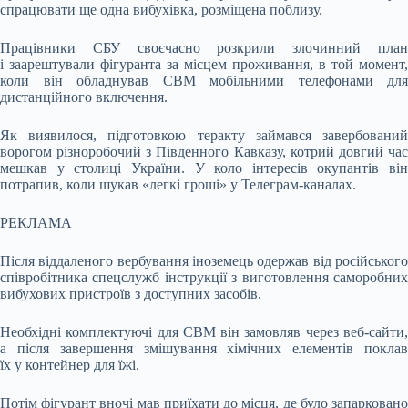
спрацювати ще одна вибухівка, розміщена поблизу.
Працівники СБУ своєчасно розкрили злочинний план
і заарештували фігуранта за місцем проживання, в той момент,
коли він обладнував СВМ мобільними телефонами для
дистанційного включення.
Як виявилося, підготовкою теракту займався завербований
ворогом різноробочий з Південного Кавказу, котрий довгий час
мешкав у столиці України. У коло інтересів окупантів він
потрапив, коли шукав «легкі гроші» у Телеграм-каналах.
РЕКЛАМА
Після віддаленого вербування іноземець одержав від російського
співробітника спецслужб інструкції з виготовлення саморобних
вибухових пристроїв з доступних засобів.
Необхідні комплектуючі для СВМ він замовляв через веб-сайти,
а після завершення змішування хімічних елементів поклав
їх у контейнер для їжі.
Потім фігурант вночі мав приїхати до місця, де було запарковано