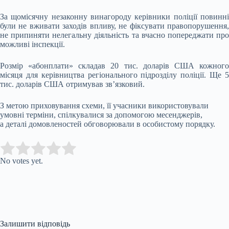
За щомісячну незаконну винагороду керівники поліції повинні
були не вживати заходів впливу, не фіксувати правопорушення,
не припиняти нелегальну діяльність та вчасно попереджати про
можливі інспекції.
Розмір «абонплати» складав 20 тис. доларів США кожного
місяця для керівництва регіонального підрозділу поліції. Ще 5
тис. доларів США отримував зв’язковий.
З метою приховування схеми, її учасники використовували
умовні терміни, спілкувалися за допомогою месенджерів,
а деталі домовленостей обговорювали в особистому порядку.
Submit Rating
Rate this item:
No votes yet.
Залишити відповідь