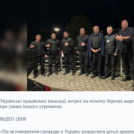
Українські працівники інкасації, котрих на початку березня за
про умови їхнього утримання.
ВІДЕО ДНЯ
«Після повернення громадян в Україну розкрилися деталі арешт