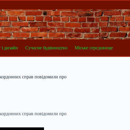
 і дизайн
Сучасне будівництво
Міське середовище
закордонних справ повідомили про
закордонних справ повідомили про