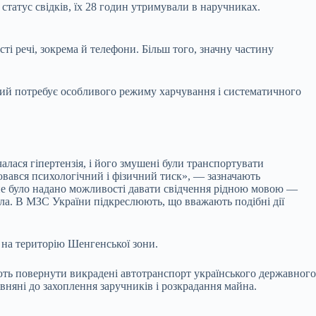
татус свідків, їх 28 годин утримували в наручниках.
ті речі, зокрема й телефони. Більш того, значну частину
трий потребує особливого режиму харчування і систематичного
алася гіпертензія, і його змушені були транспортувати
нювався психологічний і фізичний тиск», — зазначають
не було надано можливості давати свідчення рідною мовою —
ула. В МЗС України підкреслюють, що вважають подібні дії
у на територію Шенгенської зони.
ають повернути викрадені автотранспорт українського державного
вняні до захоплення заручників і розкрадання майна.