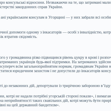
о консульські відносини. Незважаючи на те, що затримані мали с
стерстві закордонних справ України.
ані українським консулам в Угорщині — у них забрали всі особис
чної допомоги одному з інкасаторів — особі з інвалідністю, ко
к втратив свідомість.
го у громадянина різко підвищився рівень цукру в крові і розпоч
 затриманих українців будь-якої підтримки. На затриманих здійс
 всупереч всім загальноприйнятим нормам, громадянам України 
статися юридичним захистом і не допустили до інкасаторів конс
ті до незаконних дій, депортували із трирічною забороною в’їзд
, котрі не надали потрібні угорській стороні покази», і вимаг
на неприйнятності таких свавільних дій, котрі можуть бути прирі
рівні на цей державний бандитизм».