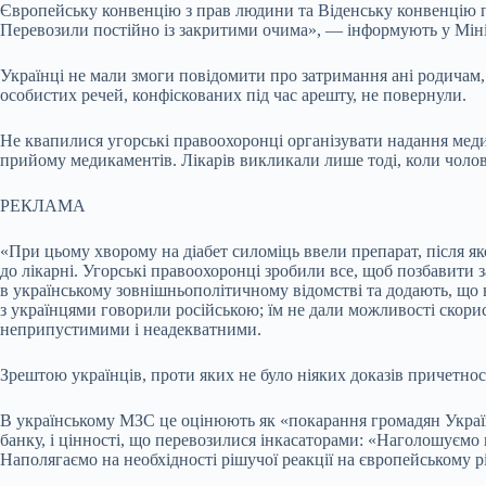
Європейську конвенцію з прав людини та Віденську конвенцію пр
Перевозили постійно із закритими очима», — інформують у Міні
Українці не мали змоги повідомити про затримання ані родичам, 
особистих речей, конфіскованих під час арешту, не повернули.
Не квапилися угорські правоохоронці організувати надання меди
прийому медикаментів. Лікарів викликали лише тоді, коли чолові
РЕКЛАМА
«При цьому хворому на діабет силоміць ввели препарат, після яко
до лікарні. Угорські правоохоронці зробили все, щоб позбавити
в українському зовнішньополітичному відомстві та додають, що
з українцями говорили російською; їм не дали можливості скори
неприпустимими і неадекватними.
Зрештою українців, проти яких не було ніяких доказів причетнос
В українському МЗС це оцінюють як «покарання громадян України
банку, і цінності, що перевозилися інкасаторами: «Наголошуємо 
Наполягаємо на необхідності рішучої реакції на європейському 