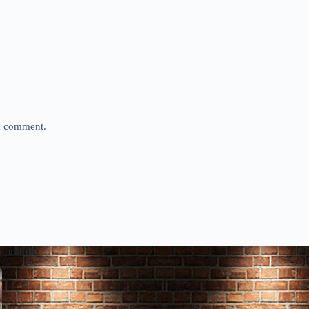
 I comment.
 новини