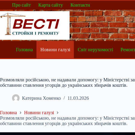
Перейти
Про сайт
Карта сайту
Контакти
до
вмісту
Головна
Новини галузі
Світ нерухомості
Ремонт
Розмовляли російською, не надавали допомогу: у Міністерстві 
обставини ставлення угорців до українських збирачів коштів.
Катерина Хоменко
11.03.2026
Головна
Новини галузі
Розмовляли російською, не надавали допомогу: у Міністерстві 
обставини ставлення угорців до українських збирачів коштів.