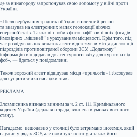
де за винагороду запропонував свою допомогу у війні проти
України.
«Після вербування зрадник об’їздив столичний регіон
та вказував на електронних мапах геолокації діючих
енергооб’єктів. Також він робив фотографії зовнішніх фасадів
ймовірних „мішеней“ з урахуванням місцевості. Крім того, під
час розвідувальних вилазок агент відстежував місця дислокації
підрозділів протиповітряної оборони ЗСУ. „Додаткову“
інформацію він додавав до агентурного звіту для куратора від
фсб», — йдеться у повідомленні
Також ворожий агент відвідував місця «прильотів» і з'ясовував
для супротивника наслідки атак.
РЕКЛАМА
Зловмисника визнано винним за ч. 2 ст. 111 Кримінального
кодексу України (державна зрада, вчинена в умовах воєнного
стану).
Нагадаємо, нещодавно у столиці було затримано іноземця, який
служив у рядах ЗСУ, але покинув частину, а також його