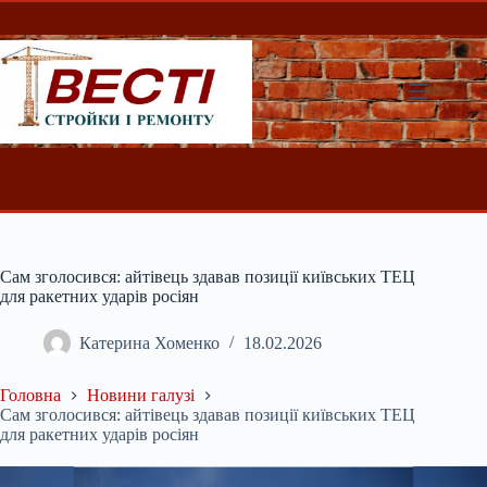
Перейти
до
вмісту
Сам зголосився: айтівець здавав позиції київських ТЕЦ
для ракетних ударів росіян
Катерина Хоменко
18.02.2026
Головна
Новини галузі
Сам зголосився: айтівець здавав позиції київських ТЕЦ
для ракетних ударів росіян