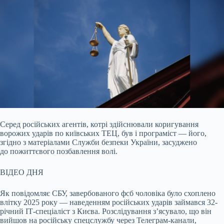
Серед російських агентів, котрі здійснювали коригування
ворожих ударів по київських ТЕЦ, був і програміст — його,
згідно з матеріалами Служби безпеки України,
засуджено
до пожиттєвого позбавлення волі.
ВІДЕО ДНЯ
Як повідомляє СБУ, завербованого фсб чоловіка було схоплено
влітку 2025 року — наведенням російських ударів займався 32-
річний ІТ-спеціаліст з Києва. Розслідування з’ясувало, що він
вийшов на російську спецслужбу через Телеграм-канали,