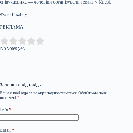
співучасника — чоловіки організували теракт у Києві.
Фото Pixabay
РЕКЛАМА
Submit Rating
Rate this item:
No votes yet.
Залишити відповідь
Ваша e-mail адреса не оприлюднюватиметься.
Обов’язкові поля
позначені
*
Ім’я
*
Email
*