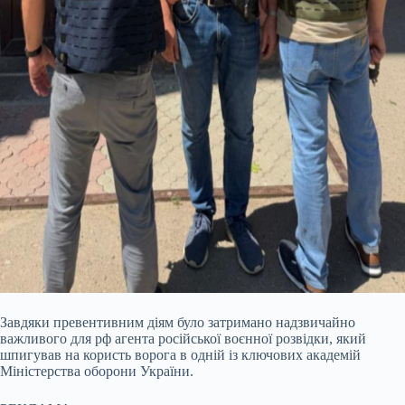
Завдяки превентивним діям було затримано надзвичайно
важливого для рф агента російської воєнної розвідки, який
шпигував на користь ворога в одній із ключових академій
Міністерства оборони України.