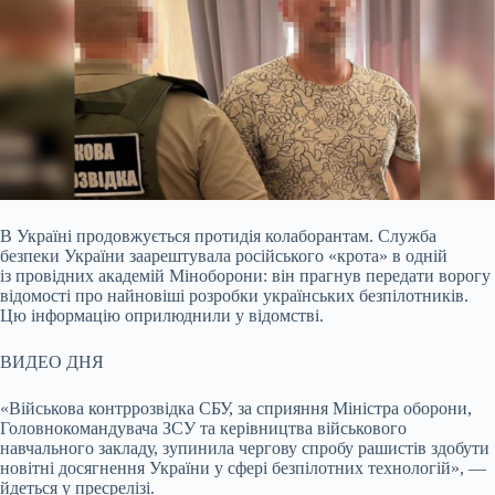
В Україні продовжується протидія колаборантам. Служба
безпеки України заарештувала російського «крота» в одній
із провідних академій Міноборони: він прагнув
передати ворогу
відомості про найновіші розробки українських безпілотників.
Цю інформацію оприлюднили у відомстві.
ВИДЕО ДНЯ
«Військова контррозвідка СБУ, за сприяння Міністра оборони,
Головнокомандувача ЗСУ та керівництва військового
навчального закладу, зупинила чергову спробу рашистів здобути
новітні досягнення України у сфері безпілотних технологій», —
йдеться у пресрелізі.