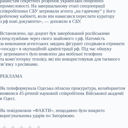
рашистам секретних розробок української оборонної
промисловості. На завершальному етапі спецоперації
співробітники СБУ затримали агента „на гарячому“ у його
робочому кабінеті, коли він намагався переслати куратору
з рф нові документи», — доповіли в СБУ.
Встановлено, що доцент був завербований російськими
спецслужбами через свого знайомого з рф. Натомість
за виконання агентських завдань фігурант сподівався отримати
«посаду» в окупаційній адміністрації рф. Під час обшуку
у затриманого було виявлено два мобільні телефони
та комп’ютерну техніку, які він використовував для таємного
зв’язку з росіянами.
РЕКЛАМА
Як поінформувала Одеська обласна прокуратура, колаборантом
виявився 45-річний науковий співробітник Військової академії
в Одесі.
Як повідомляли «ФАКТИ», нещодавно було викрито
коригувальника ударів по Запоріжжю.