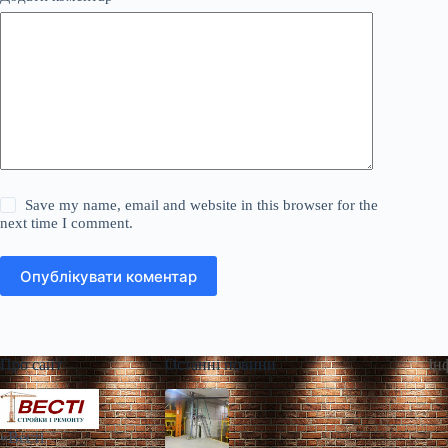
Save my name, email and website in this browser for the
next time I comment.
Опублікувати коментар
Про сайт
Останні новини
Ін
«Весті