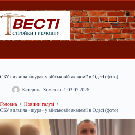
Перейти
до
вмісту
СБУ виявила «щура» у військовій академії в Одесі (фото)
Катерина Хоменко
03.07.2026
Головна
Новини галузі
СБУ виявила «щура» у військовій академії в Одесі (фото)