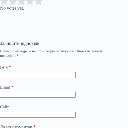
Submit Rating
Rate this item:
No votes yet.
Залишити відповідь
Ваша e-mail адреса не оприлюднюватиметься.
Обов’язкові поля
позначені
*
Ім’я
*
Email
*
Сайт
Додати коментар
*