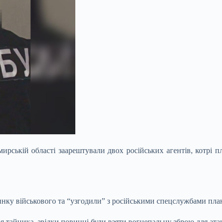
ирській області заарештували двох російських агентів, котрі
инку військового та “узгодили” з російськими спецслужбами план 
 тайника, звідки повинні були взяти вогнепальну зброю для атаки