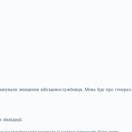
 планували знищення військовослужбовця. Мова йде про
генерал-
ліквідації.
 на українського генерала із засідки неподалік його дому.