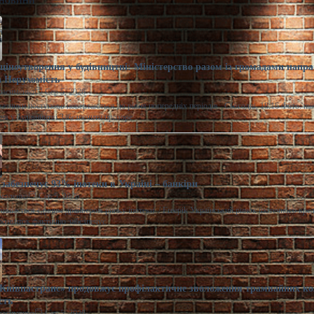
ціноутворення у будівництві: Міністерство разом із громадами напра
 Нерухомість
расименко
Сер 5, 2026
казники поступово повертаються до рівня попередніх періодів. Сьогодні, 18:16 Фото: m
ня у будівництві Забезпечити прозоре
забезпечує 93% іпотеки в Україні – банкіри
моленко
Сер 5, 2026
лишається єдиним драйвером ринку іпотеки. / Freepik Український ринок іпотечного кре
розвиток фактично забезпечує
«Київпастранс» продовжує профілактичне зволоження трамвайних ко
сть
расименко
Сер 5, 2026