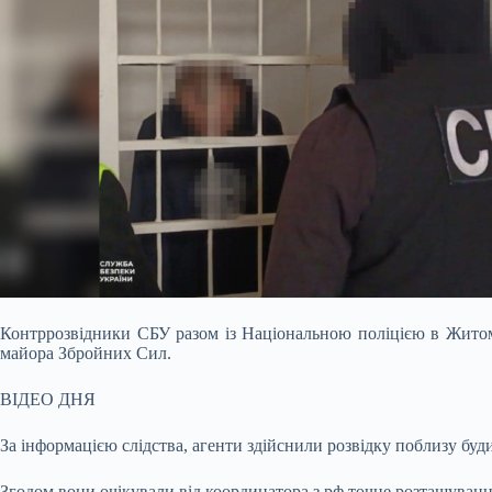
Контррозвідники СБУ разом із Національною поліцією в Житом
майора Збройних Сил.
ВІДЕО ДНЯ
За інформацією слідства, агенти здійснили розвідку поблизу буд
Згодом вони очікували від координатора з рф точне розташування