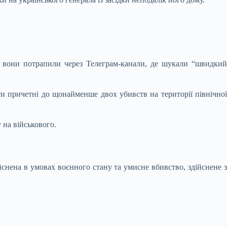
в вони потрапили через Телеграм-канали, де шукали “швидкий
ти причетні до щонайменше двох убивств на території північної
 на військового.
нена в умовах воєнного стану та умисне вбивство, здійснене з