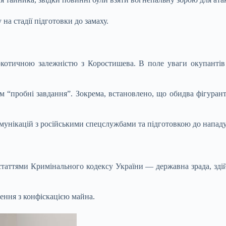
а стадії підготовки до замаху.
ркотичною залежністю з Коростишева. В поле уваги окупанті
ам “пробні завдання”. Зокрема, встановлено, що обидва фігуран
омунікацій з російськими спецслужбами та підготовкою до нападу
аттями Кримінального кодексу України — державна зрада, здійс
нення з конфіскацією майна.