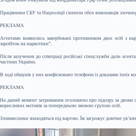
Працівники СБУ та Нацполіції схопили обох виконавців злочину н
РЕКЛАМА
Агентами виявились завербовані противником двоє осіб з на
заробіток на наркотики”.
Після залучення до співпраці російські спецслужби дали агент
частини України.
В ході обшуків у них конфісковано телефони із доказами їхніх к
РЕКЛАМА
На даний момент затриманим оголошено про підозру за двома ст
корисливих мотивів за попередньою змовою групою осіб.
Зловмисники знаходяться під вартою. Їм загрожує довічне ув’яз