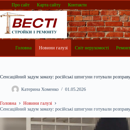
Перейти
Про сайт
Карта сайту
Контакти
до
вмісту
Головна
Новини галузі
Світ нерухомості
Ремонт
Сенсаційний задум замаху: російські шпигуни готували розправ
Катерина Хоменко
01.05.2026
Головна
Новини галузі
Сенсаційний задум замаху: російські шпигуни готували розправ