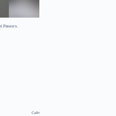
і Рівного.
Сайт