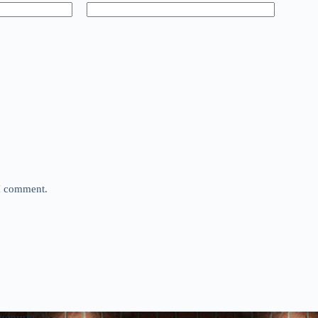
 I comment.
 новини