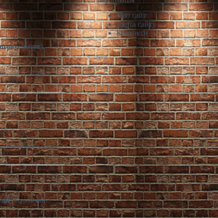
Про сайт
Карта сайту
Контакти
цьовує зміни |
infin.com.ua Реформа
дитування відновлюється,
лій | Столична