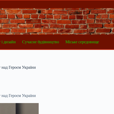
 і дизайн
Сучасне будівництво
Міське середовище
у над Героєм України
у над Героєм України