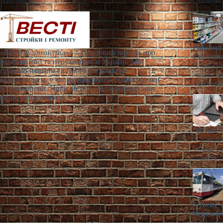
Реформа 
«Весті будівництва» — галузевий портал про
Столична
будівництво та нерухомість в Україні. Ми
Ганна Ге
пишемо новини галузі та стежимо за
> Наразі по
середовищем, у якому працюють будівельники
ціноутворен
й девелопери. Наша мета — бути в курсі змін
ринку нерухомості.
“єОселя” 
Діана Яр
"єОселя" за
однак його 
У спеку 
Нерухомі
Ганна Ге