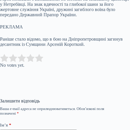
у Нетребівці. На знак вдячності та глибокої шани за його
жертовне служіння Україні, дружині загиблого воїна було
передано Державний Прапор України.
РЕКЛАМА
Раніше стало відомо, що в бою на Дніпропетровщині загинув
десантник із Сумщини Арсеній Короткий.
Submit Rating
Rate this item:
No votes yet.
Залишити відповідь
Ваша e-mail адреса не оприлюднюватиметься.
Обов’язкові поля
позначені
*
Ім’я
*