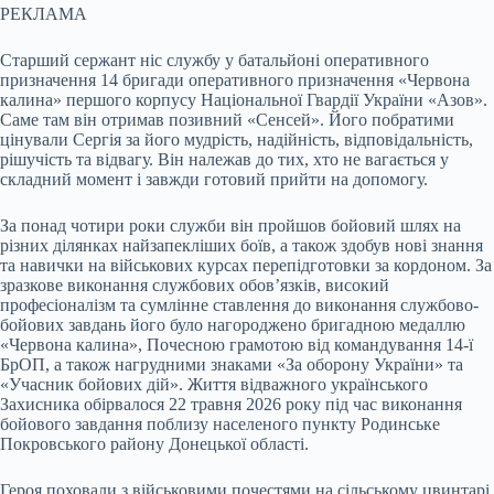
РЕКЛАМА
Старший сержант ніс службу у батальйоні оперативного
призначення 14 бригади оперативного призначення «Червона
калина» першого корпусу Національної Гвардії України «Азов».
Саме там він отримав позивний «Сенсей». Його побратими
цінували Сергія за його мудрість, надійність, відповідальність,
рішучість та відвагу. Він належав до тих, хто не вагається у
складний момент і завжди готовий прийти на допомогу.
За понад чотири роки служби він пройшов бойовий шлях на
різних ділянках найзапекліших боїв, а також здобув нові знання
та навички на військових курсах перепідготовки за кордоном. За
зразкове виконання службових обов’язків, високий
професіоналізм та сумлінне ставлення до виконання службово-
бойових завдань його було нагороджено бригадною медаллю
«Червона калина», Почесною грамотою від командування 14-ї
БрОП, а також нагрудними знаками «За оборону України» та
«Учасник бойових дій». Життя відважного українського
Захисника обірвалося 22 травня 2026 року під час виконання
бойового завдання поблизу населеного пункту Родинське
Покровського району Донецької області.
Героя поховали з військовими почестями на сільському цвинтарі