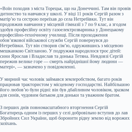
«Воїн походив з міста Торецьк, що на Донеччині. Там він провів
дитинство та навчався у школі. У віці 11 років Сергій разом з
матір’ю та сестрою переїхав до села Нетребівки. Тут він
продовжив навчання у місцевій гімназії з 7 по 9 клас, а згодом
здобув професійну освіту газоелектрозварника у Донецькому
професійно-технічному училищі. Після проходження
обов’язкової військової служби Сергій повернувся до
Нетребівки. Тут він створив сім’ю, одружившись з місцевою
мешканкою Світланою. У подружжя народилося троє дітей:
сини Ярослав і Владислав та донька Тетяна. Невдовзі Сергій
пережив велике горе — смерть найріднішої йому людини —
матері», — зазначено у повідомленні.
У мирний час чоловік займався землеробством, багато років
працював трактористом у місцевому господарстві. Найбільшою
його любов’ю були рідні: він був дбайливим чоловіком, зразком
для синів, чудовим батьком для доньки та уважним братом.
З перших днів повномасштабного вторгнення Сергій
Богатирець одним із перших у селі добровільно вступив до лав
Збройних Сил України, щоб боронити рідну землю від ворожих
зазіхань.