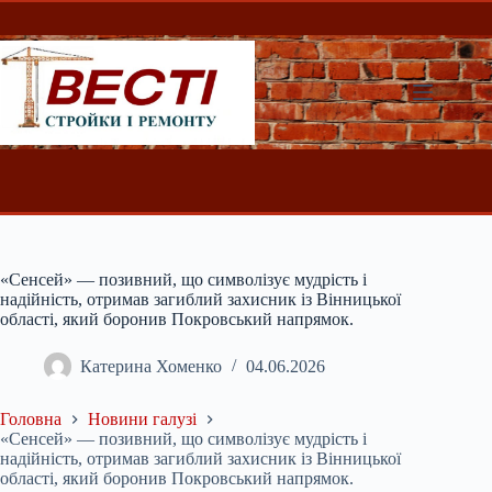
Перейти
до
вмісту
«Сенсей» — позивний, що символізує мудрість і
надійність, отримав загиблий захисник із Вінницької
області, який боронив Покровський напрямок.
Катерина Хоменко
04.06.2026
Головна
Новини галузі
«Сенсей» — позивний, що символізує мудрість і
надійність, отримав загиблий захисник із Вінницької
області, який боронив Покровський напрямок.