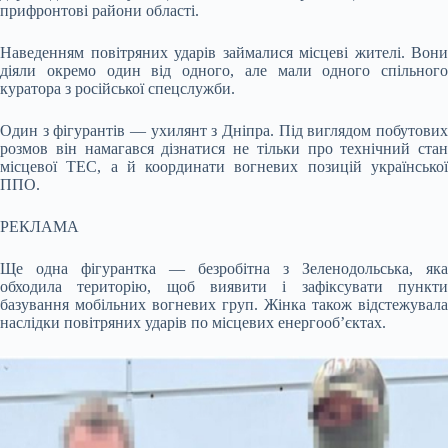
прифронтові райони області.
Наведенням повітряних ударів займалися місцеві жителі. Вони
діяли окремо один від одного, але мали одного спільного
куратора з російської спецслужби.
Один з фігурантів — ухилянт з Дніпра. Під виглядом побутових
розмов він намагався дізнатися не тільки про технічний стан
місцевої ТЕС, а й координати вогневих позицій української
ППО.
РЕКЛАМА
Ще одна фігурантка — безробітна з Зеленодольська, яка
обходила територію, щоб виявити і зафіксувати пункти
базування мобільних вогневих груп. Жінка також відстежувала
наслідки повітряних ударів по місцевих енергооб’єктах.