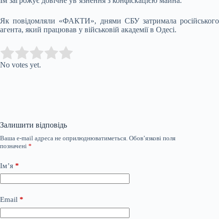
Їм загрожує довічне ув’язнення з конфіскацією майна.
Як повідомляли «ФАКТИ», днями СБУ затримала російського
агента, який працював у військовій академії в Одесі.
Submit Rating
Rate this item:
No votes yet.
Залишити відповідь
Ваша e-mail адреса не оприлюднюватиметься.
Обов’язкові поля
позначені
*
Ім’я
*
Email
*