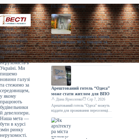
Про сайт
Останні новини
Ін
«Весті
будівництва»
На Сумщині продають завод,
— галузевий
який продає 90% товарів за
портал про
кордон
Діана Ярмоленко
Сер 7, 2026
будівництво
У Конотопі виставили на продаж діюче
та
агропідприємство/Inventure У місті
нерухомість в
Конотоп Сумської області виставили
Україні. Ми
на продаж 100% корпоративних прав
пишемо
діючого агропереробного
новини галузі
та стежимо за
Арештований готель “Одеса”
середовищем,
може стати житлом для ВПО
у якому
Діана Ярмоленко
Сер 7, 2026
працюють
Арештований готель "Одеса" можуть
будівельники
віддати для проживання переселенців /
й девелопери.
АРМА Готельний комплекс “Одеса”
Наша мета —
може стати першим арештованим
бути в курсі
об’єктом нерухомості,
змін ринку
нерухомості.