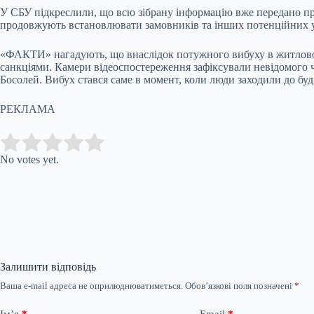
У СБУ підкреслили, що всю зібрану інформацію вже передано пр
продовжують встановлювати замовників та інших потенційних у
«ФАКТИ» нагадують, що внаслідок потужного вибуху в житловом
санкціями. Камери відеоспостереження зафіксували невідомого чо
Босолей. Вибух стався саме в момент, коли люди заходили до буді
РЕКЛАМА
Submit Rating
Rate this item:
No votes yet.
Залишити відповідь
Ваша e-mail адреса не оприлюднюватиметься.
Обов’язкові поля позначені
*