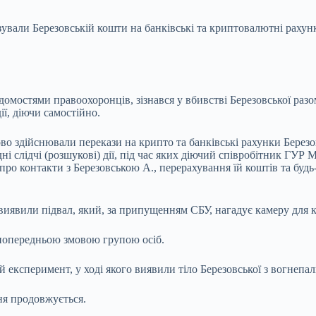
ували Березовській кошти на банківські та криптовалютні рахунк
ідомостями правоохоронців, зізнався у вбивстві Березовської раз
ії, діючи самостійно.
о здійснювали перекази на крипто та банківські рахунки Березов
ні слідчі (розшукові) дії, під час яких діючий співробітник ГУР
о контакти з Березовською А., перерахування їй коштів та будь-як
иявили підвал, який, за припущенням СБУ, нагадує камеру для к
 попередньою змовою групою осіб.
 експеримент, у ході якого виявили тіло Березовської з вогнепал
ня продовжується.