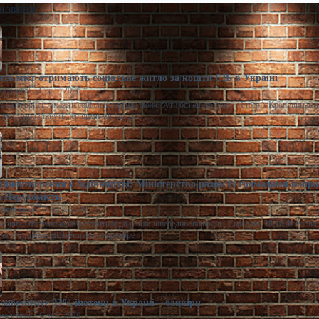
 новини
ять міст отримають соціальне житло за кошти ЄІБ в Україні
моленко
Сер 6, 2026
 категорій громадян соціальна оренда може бути безкоштовною. / Freepik Кропивницьки
а Житомир стануть першими містами,…
ціноутворення у будівництві: Міністерство разом із громадами напра
 Нерухомість
расименко
Сер 5, 2026
казники поступово повертаються до рівня попередніх періодів. Сьогодні, 18:16 Фото: m
ня у будівництві Забезпечити прозоре
забезпечує 93% іпотеки в Україні – банкіри
моленко
Сер 5, 2026