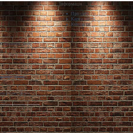
Інформація
Про сайт
Карта сайту
Контакти
й, Кременчук, Львів,
цьовує зміни |
infin.com.ua Реформа