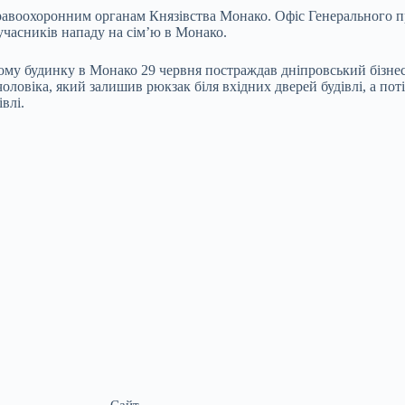
авоохоронним органам Князівства Монако. Офіс Генерального про
часників нападу на сім’ю в Монако.
у будинку в Монако 29 червня постраждав дніпровський бізнес
ловіка, який залишив рюкзак біля вхідних дверей будівлі, а пот
влі.