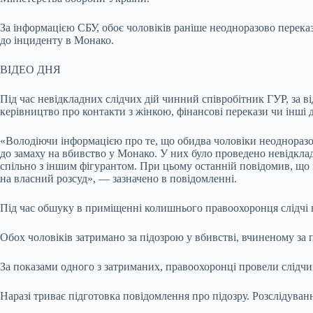
За інформацією СБУ, обоє чоловіків раніше неодноразово переказ
до інциденту в Монако.
ВІДЕО ДНЯ
Під час невідкладних слідчих дій чинний співробітник ГУР, за в
керівництво про контакти з жінкою, фінансові перекази чи інші д
«Володіючи інформацією про те, що обидва чоловіки неодноразов
до замаху на вбивство у Монако. У них було проведено невідклад
спільно з іншим фігурантом. При цьому останній повідомив, що пр
на власний розсуд», — зазначено в повідомленні.
Під час обшуку в приміщенні колишнього правоохоронця слідчі в
Обох чоловіків затримано за підозрою у вбивстві, вчиненому за
За показами одного з затриманих, правоохоронці провели слідчий
Наразі триває підготовка повідомлення про підозру. Розслідуван