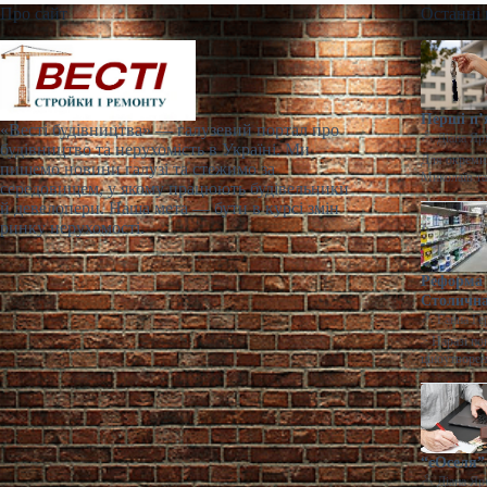
Про сайт
Останні
Перші п’
«Весті будівництва» — галузевий портал про
Діана Яр
будівництво та нерухомість в Україні. Ми
Для окремих
пишемо новини галузі та стежимо за
Миколаїв т
середовищем, у якому працюють будівельники
й девелопери. Наша мета — бути в курсі змін
ринку нерухомості.
Реформа 
Столична
Ганна Ге
> Наразі по
ціноутворен
“єОселя” 
Діана Яр