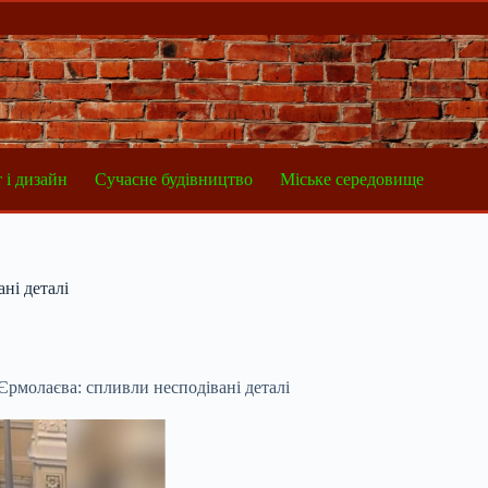
 і дизайн
Сучасне будівництво
Міське середовище
ні деталі
Єрмолаєва: спливли несподівані деталі