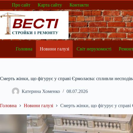
Перейти
Про сайт
Карта сайту
Контакти
до
вмісту
Головна
Новини галузі
Світ нерухомості
Ремонт
Смерть жінки, що фігурує у справі Єрмолаєва: спливли несподіва
Катерина Хоменко
08.07.2026
Головна
Новини галузі
Смерть жінки, що фігурує у справі 