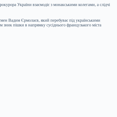
курора України взаємодіє з монакськими колегами, а слідчі
мен Вадим Єрмолаєв, який перебуває під українськими
ім зник пішки в напрямку сусіднього французького міста