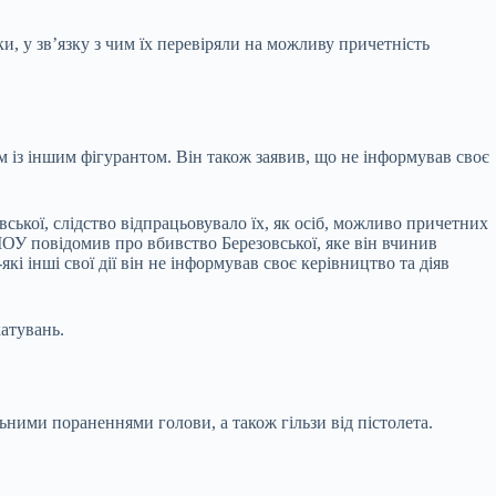
и, у зв’язку з чим їх перевіряли на можливу причетність
ом із іншим фігурантом. Він також заявив, що не інформував своє
ської, слідство відпрацьовувало їх, як осіб, можливо причетних
 МОУ повідомив про вбивство Березовської, яке він вчинив
і інші свої дії він не інформував своє керівництво та діяв
атувань.
ьними пораненнями голови, а також гільзи від пістолета.