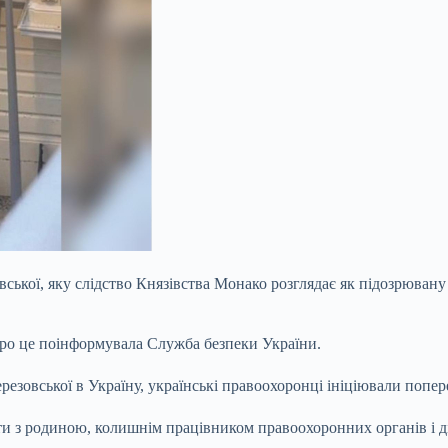
вської, яку слідство Князівства Монако розглядає як підозрювану
Про це поінформувала Служба безпеки України.
ерезовської в Україну, українські правоохоронці ініціювали попер
кти з родиною, колишнім працівником правоохоронних органів і 