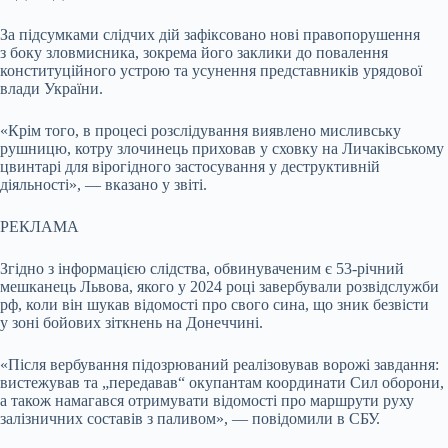
За підсумками слідчих дій зафіксовано нові правопорушення
з боку зловмисника, зокрема його заклики до повалення
конституційного устрою та усунення представників урядової
влади України.
«Крім того, в процесі розслідування виявлено мисливську
рушницю, котру злочинець приховав у сховку на Личаківському
цвинтарі для вірогідного застосування у деструктивній
діяльності», — вказано у звіті.
РЕКЛАМА
Згідно з інформацією слідства, обвинуваченим є 53-річний
мешканець Львова, якого у 2024 році завербували розвідслужби
рф, коли він шукав відомості про свого сина, що зник безвісти
у зоні бойових зіткнень на Донеччині.
«Після вербування підозрюваний реалізовував ворожі завдання:
вистежував та „передавав“ окупантам координати Сил оборони,
а також намагався отримувати відомості про маршрути руху
залізничних составів з паливом», — повідомили в СБУ.