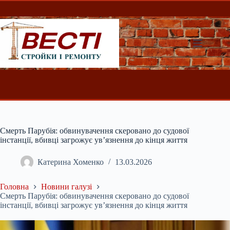
Перейти
до
вмісту
Смерть Парубія: обвинувачення скеровано до судової
інстанції, вбивці загрожує ув’язнення до кінця життя
Катерина Хоменко
13.03.2026
Головна
Новини галузі
Смерть Парубія: обвинувачення скеровано до судової
інстанції, вбивці загрожує ув’язнення до кінця життя