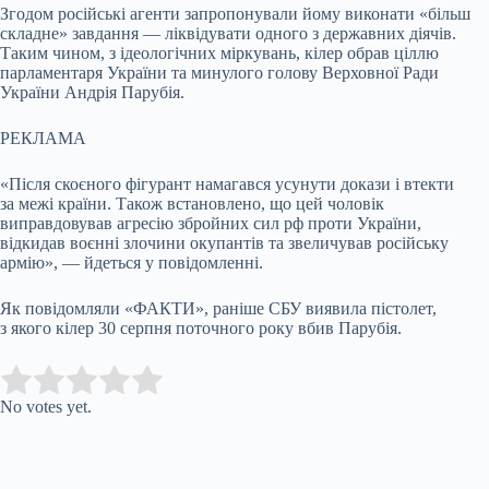
Згодом російські агенти запропонували йому виконати «більш
складне» завдання — ліквідувати одного з державних діячів.
Таким чином, з ідеологічних міркувань, кілер обрав ціллю
парламентаря України та минулого голову Верховної Ради
України Андрія Парубія.
РЕКЛАМА
«Після скоєного фігурант намагався усунути докази і втекти
за межі країни. Також встановлено, що цей чоловік
виправдовував агресію збройних сил рф проти України,
відкидав воєнні злочини окупантів та звеличував російську
армію», — йдеться у повідомленні.
Як повідомляли «ФАКТИ», раніше СБУ виявила пістолет,
з якого кілер 30 серпня поточного року вбив Парубія.
Submit Rating
Rate this item:
No votes yet.