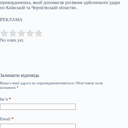
прикордонника, який допомагав росіянам здійснювати удари
по Київській та Чернігівській областях.
РЕКЛАМА
Submit Rating
Rate this item:
No votes yet.
Залишити відповідь
Ваша e-mail адреса не оприлюднюватиметься.
Обов’язкові поля
позначені
*
Ім’я
*
Email
*