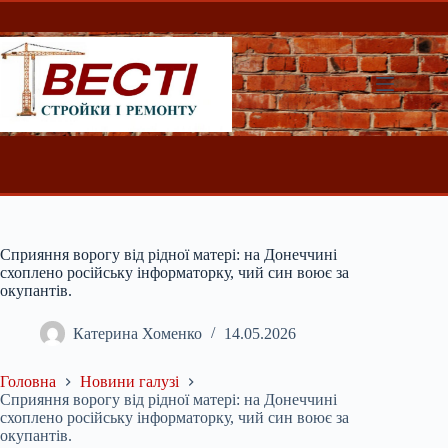
Перейти
до
вмісту
Сприяння ворогу від рідної матері: на Донеччині
схоплено російську інформаторку, чий син воює за
окупантів.
Катерина Хоменко
14.05.2026
Головна
Новини галузі
Сприяння ворогу від рідної матері: на Донеччині
схоплено російську інформаторку, чий син воює за
окупантів.