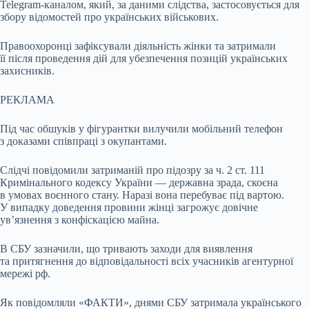
Telegram-каналом, який, за даними слідства, застосовується для
збору відомостей про українських військових.
Правоохоронці зафіксували діяльність жінки та затримали
її після проведення дій для убезпечення позицій українських
захисників.
РЕКЛАМА
Під час обшуків у фігурантки вилучили мобільний телефон
з доказами співпраці з окупантами.
Слідчі повідомили затриманій про підозру за ч. 2 ст. 111
Кримінального кодексу України — державна зрада, скоєна
в умовах воєнного стану. Наразі вона перебуває під вартою.
У випадку доведення провини жінці загрожує довічне
ув’язнення з конфіскацією майна.
В СБУ зазначили, що тривають заходи для виявлення
та притягнення до відповідальності всіх учасників агентурної
мережі рф.
Як повідомляли «ФАКТИ», днями СБУ затримала українського