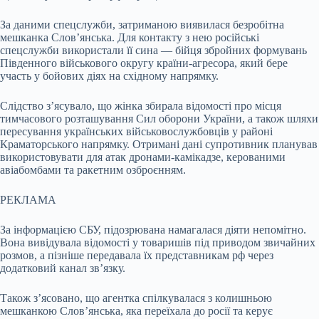
За даними спецслужби, затриманою виявилася безробітна
мешканка Слов’янська. Для контакту з нею російські
спецслужби використали її сина — бійця збройних формувань
Південного військового округу країни-агресора, який бере
участь у бойових діях на східному напрямку.
Слідство з’ясувало, що жінка збирала відомості про місця
тимчасового розташування Сил оборони України, а також шляхи
пересування українських військовослужбовців у районі
Краматорського напрямку. Отримані дані супротивник планував
використовувати для атак дронами-камікадзе, керованими
авіабомбами та ракетним озброєнням.
РЕКЛАМА
За інформацією СБУ, підозрювана намагалася діяти непомітно.
Вона вивідувала відомості у товаришів під приводом звичайних
розмов, а пізніше передавала їх представникам рф через
додатковий канал зв’язку.
Також з’ясовано, що агентка спілкувалася з колишньою
мешканкою Слов’янська, яка переїхала до росії та керує