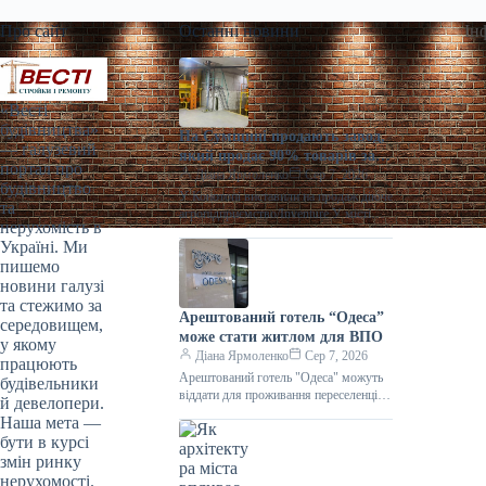
Про сайт
Останні новини
Ін
«Весті
будівництва»
На Сумщині продають завод,
— галузевий
який продає 90% товарів за
портал про
кордон
Діана Ярмоленко
Сер 7, 2026
будівництво
У Конотопі виставили на продаж діюче
та
агропідприємство/Inventure У місті
нерухомість в
Конотоп Сумської області виставили
Україні. Ми
на продаж 100% корпоративних прав
пишемо
діючого агропереробного
новини галузі
та стежимо за
Арештований готель “Одеса”
середовищем,
може стати житлом для ВПО
у якому
Діана Ярмоленко
Сер 7, 2026
працюють
Арештований готель "Одеса" можуть
будівельники
віддати для проживання переселенців /
й девелопери.
АРМА Готельний комплекс “Одеса”
Наша мета —
може стати першим арештованим
бути в курсі
об’єктом нерухомості,
змін ринку
нерухомості.