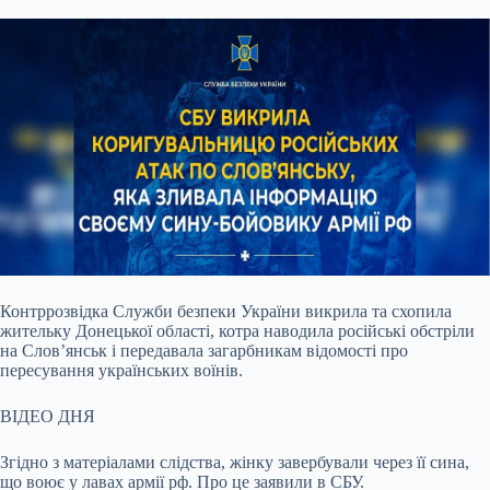
Контррозвідка Служби безпеки України викрила та схопила
жительку Донецької області, котра наводила російські обстріли
на Слов’янськ і передавала загарбникам
відомості про
пересування українських воїнів.
ВІДЕО ДНЯ
Згідно з матеріалами слідства, жінку завербували через її сина,
що воює у лавах армії рф. Про це заявили в СБУ.