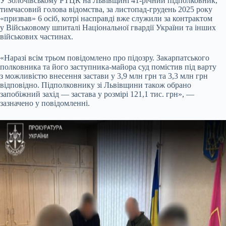
У Золочівському РТЦК на Львівщині 41-річний підполковник,
тимчасовий голова відомства, за листопад-грудень 2025 року
«призвав» 6 осіб, котрі насправді вже служили за контрактом
у Військовому шпиталі Національної гвардії України та інших
військових частинах.
«Наразі всім трьом повідомлено про підозру. Закарпатського
полковника та його заступника-майора суд помістив під варту
з можливістю внесення застави у 3,9 млн грн та 3,3 млн грн
відповідно. Підполковнику зі Львівщини також обрано
запобіжний захід — застава у розмірі 121,1 тис. грн», —
зазначено у повідомленні.