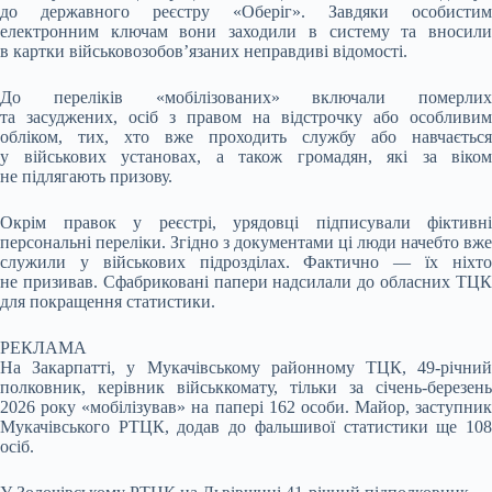
до державного реєстру «Оберіг». Завдяки особистим
електронним ключам вони заходили в систему та вносили
в картки військовозобов’язаних неправдиві відомості.
До переліків «мобілізованих» включали померлих
та засуджених, осіб з правом на відстрочку або особливим
обліком, тих, хто вже проходить службу або навчається
у військових установах, а також громадян, які за віком
не підлягають призову.
Окрім правок у реєстрі, урядовці підписували фіктивні
персональні переліки. Згідно з документами ці люди начебто вже
служили у військових підрозділах. Фактично — їх ніхто
не призивав. Сфабриковані папери надсилали до обласних ТЦК
для покращення статистики.
РЕКЛАМА
На Закарпатті, у Мукачівському районному ТЦК, 49-річний
полковник, керівник військкомату, тільки за січень-березень
2026 року «мобілізував» на папері 162 особи. Майор, заступник
Мукачівського РТЦК, додав до фальшивої статистики ще 108
осіб.