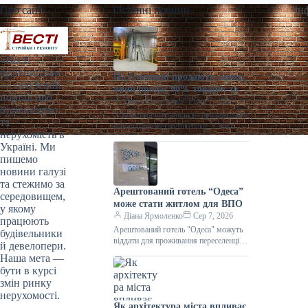
Про сайт
Останні новини
Ін
«Весті
будівництва»
На Сумщині продають завод,
— галузевий
який продає 90% товарів за
портал про
кордон
Діана Ярмоленко
Сер 7, 2026
будівництво
У Конотопі виставили на продаж діюче
та
агропідприємство/Inventure У місті
нерухомість в
Конотоп Сумської області виставили
Україні. Ми
на продаж 100% корпоративних прав
пишемо
діючого агропереробного
новини галузі
та стежимо за
Арештований готель “Одеса”
середовищем,
може стати житлом для ВПО
у якому
Діана Ярмоленко
Сер 7, 2026
працюють
Арештований готель "Одеса" можуть
будівельники
віддати для проживання переселенців /
й девелопери.
АРМА Готельний комплекс “Одеса”
Наша мета —
може стати першим арештованим
бути в курсі
об’єктом нерухомості,
змін ринку
нерухомості.
Як архітектура міста впливає