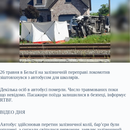
26 травня в Бельгії на залізничній переправі локомотив
зіштовхнувся з автобусом для школярів.
Декілька осіб в автобусі померли. Число травмованих поки
що невідомо.
Пасажири поїзда залишилися в безпеці, інформує
RTBF.
ВІДЕО ДНЯ
Автобус здійснював перетин залізничної колії, бар’єри були
опущені, а сигнали світилися червоним, заявляє залізничний