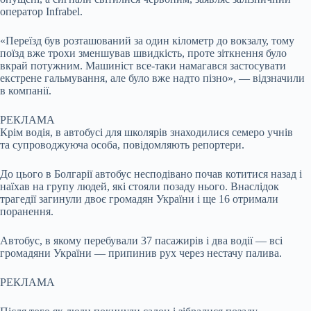
оператор Infrabel.
«Переїзд був розташований за один кілометр до вокзалу, тому
поїзд вже трохи зменшував швидкість, проте зіткнення було
вкрай потужним. Машиніст все-таки намагався застосувати
екстрене гальмування, але було вже надто пізно», — відзначили
в компанії.
РЕКЛАМА
Крім водія, в автобусі для школярів знаходилися семеро учнів
та супроводжуюча особа, повідомляють репортери.
До цього в Болгарії автобус несподівано почав котитися назад і
наїхав на групу людей, які стояли позаду нього. Внаслідок
трагедії загинули двоє громадян України і ще 16 отримали
поранення.
Автобус, в якому перебували 37 пасажирів і два водії — всі
громадяни України — припинив рух через нестачу палива.
РЕКЛАМА