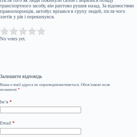
Після того як люди покинули салон і зібралися позаду
транспортного засобу, він раптово рушив назад. За відомостями
правоохоронців, автобус врізався в групу людей, після чого
злетів у рів і перекинувся.
Submit Rating
Rate this item:
No votes yet.
Залишити відповідь
Ваша e-mail адреса не оприлюднюватиметься.
Обов’язкові поля
позначені
*
Ім’я
*
Email
*