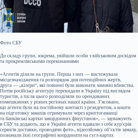
Фото СБУ
До складу групи, зокрема, увійшли особи з військовим досвідом
та прокремлівськими переконаннями
«Агентів ділили на групи. Перша з них — вистежувала
місцезнаходження та розпорядок дня потенційних жертв,
друга — „кілери“, які повинні були виконати замовні вбивства.
Потім російську агентуру перекидали в Україну під виглядом
туристів, а після цього розподіляли по орендованих
помешканнях у різних регіонах нашої країни. З’ясовано,
що агенти були на постійному контакті з резидентом, а кошти
на підготовку замахів отримували через криптогаманці
та банківські картки закордонних фінустанов», — зауважують
в СБУ та додають, що в Україні агенти вдавали з себе кур’єрів
сервісів доставки, проводячи фото-, відеозйомку об’єктів замаху,
позначали їхні географічні координати на гугл-картах