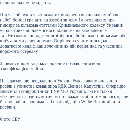
і «доповідали» резиденту.
Під час обшуків у затриманих вилучено вогнепальну зброю,
набої, бойові гранати та засоби зв’язку. Їм оголошено про
підозру за кількома статтями Кримінального кодексу України:
«Підготовка до навмисного вбивства на замовлення»
та «Незаконне поводження зі зброєю, бойовими припасами або
вибуховими речовинами». Вирішується питання щодо
додаткової кваліфікації злочинних дій керівника та учасників
ворожого осередку.
Зловмисникам загрожує довічне позбавлення волі
з конфіскацією майна.
Нагадаємо, що нещодавно в Україні було зірвано операцію
росіян з убивства командира РДК Дениса Капустіна. Операцію
здійснили співробітники ГУР МО України, які не тільки
убезпечили людину, котру путін вважає особистим ворогом, але
й заволоділи грошима, які на ліквідацію White Rex виділили
росіяни.
Фото СБУ