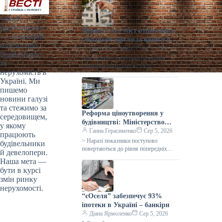
«Весті
будівництва»
Перші п’ять міст отримають
— галузевий
соціальне житло за кошти ЄІБ
портал про
в Україні
Діана Ярмоленко
Сер 6, 2026
будівництво
Для окремих категорій громадян
та
соціальна оренда може бути
нерухомість в
безкоштовною. / Freepik
Україні. Ми
Кропивницький, Кременчук, Львів,
пишемо
Миколаїв та Житомир стануть
першими містами,…
новини галузі
та стежимо за
Реформа ціноутворення у
середовищем,
будівництві: Міністерство
у якому
разом із громадами
Ганна Герасименко
Сер 5, 2026
працюють
напрацьовує зміни | Столична
> Наразі показники поступово
будівельники
Нерухомість
повертаються до рівня попередніх
й девелопери.
періодів. Сьогодні, 18:16 Фото:
Наша мета —
minfin.com.ua Реформа ціноутворення
бути в курсі
у будівництві Забезпечити прозоре
змін ринку
нерухомості.
“єОселя” забезпечує 93%
іпотеки в Україні – банкіри
Діана Ярмоленко
Сер 5, 2026