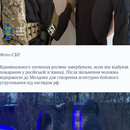
Фото СБУ
Кримінального злочинця росіяни завербували, коли він відбував
покарання у російській в’язниці. Після звільнення чоловіка
відправили до Молдови для створення агентурно-бойового
угруповання під наглядом рф.