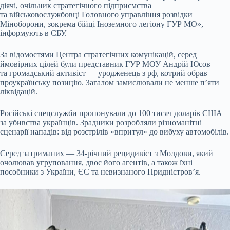
діячі, очільник стратегічного підприємства
та військовослужбовці Головного управління розвідки
Міноборони, зокрема бійці Іноземного легіону ГУР МО», —
інформують в СБУ.
За відомостями Центра стратегічних комунікацій, серед
ймовірних цілей були представник ГУР МОУ Андрій Юсов
та громадський активіст — уродженець з рф, котрий обрав
проукраїнську позицію. Загалом замислювали не менше п’яти
ліквідацій.
Російські спецслужби пропонували до 100 тисяч доларів США
за убивства українців. Зрадники розробляли різноманітні
сценарії нападів: від розстрілів «впритул» до вибуху автомобілів.
Серед затриманих — 34-річний рецидивіст з Молдови, який
очолював угруповання, двоє його агентів, а також їхні
пособники з України, ЄС та невизнаного Придністров’я.