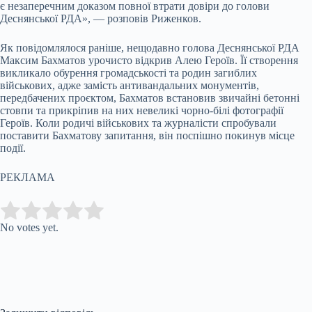
є незаперечним доказом повної втрати довіри до голови
Деснянської РДА», — розповів Риженков.
Як повідомлялося раніше, нещодавно голова Деснянської РДА
Максим Бахматов урочисто відкрив Алею Героїв. Її створення
викликало обурення громадськості та родин загиблих
військових, адже замість антивандальних монументів,
передбачених проєктом, Бахматов встановив звичайні бетонні
стовпи та прикріпив на них невеликі чорно-білі фотографії
Героїв. Коли родичі військових та журналісти спробували
поставити Бахматову запитання, він поспішно покинув місце
події.
РЕКЛАМА
Submit Rating
Rate this item:
No votes yet.