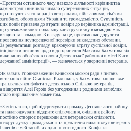
«Протягом останнього часу навколо діяльності керівництва
адміністрації виникло чимало суперечливих ситуацій,
що стосуються співпраці з ветеранами, військовими, сім’ями
загиблих, оборонцями України та громадськістю. Сукупність
цих подій призвела до втрати довіри до керівника адміністрації,
що унеможливлює подальшу конструктивну взаємодію між
владою та громадою. З огляду на це, просимо вас доручити
проведення неупередженої перевірки викладених обставин.
За результатами розгляду, враховуючи втрату суспільної довіри,
ініціювати питання щодо відсторонення Максима Бахматова від
виконання обов’язків голови Деснянської районної в місті Києві
державної адміністрації», — зазначається у зверненні ветеранів.
Як заявив Уповноважений Київської міської ради з питань
ветеранів війни Станіслав Риженков, у Бахматова раніше вже
траплялися конфлікти з деснянською Спілкою ветеранів,
а відкриття Алеї Героїв без узгодження з родинами загиблих
стало вирішальним моментом.
«Замість того, щоб підтримувати громаду Деснянського району
та налагоджувати відкрите спілкування, очільник району
постійно створює перешкоди для ветеранської спільноти,
ігнорує думку громадськості та практично налаштовує ветеранів
і членів сімей загиблих один проти одного. Конфлікт