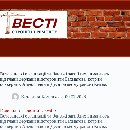
Перейти
до
вмісту
Ветеранські організації та близькі загиблих вимагають
від глави держави відсторонити Бахматова, котрий
осквернив Алею слави в Деснянському районі Києва.
Катерина Хоменко
09.07.2026
Головна
Новини галузі
Ветеранські організації та близькі загиблих вимагають
від глави держави відсторонити Бахматова, котрий
осквернив Алею слави в Деснянському районі Києва.