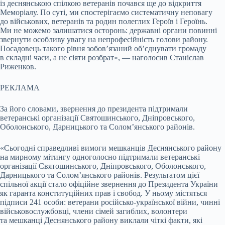
із деснянською спілкою ветеранів почався ще до відкриття
Меморіалу. По суті, ми спостерігаємо систематичну неповагу
до військових, ветеранів та родин полеглих Героїв і Героїнь.
Ми не можемо залишатися осторонь: державні органи повинні
звернути особливу увагу на непрофесійність голови району.
Посадовець такого рівня зобов’язаний об’єднувати громаду
в складні часи, а не сіяти розбрат», — наголосив Станіслав
Риженков.
РЕКЛАМА
За його словами, звернення до президента підтримали
ветеранські організації Святошинського, Дніпровського,
Оболонського, Дарницького та Солом’янського районів.
«Сьогодні справедливі вимоги мешканців Деснянського району
на мирному мітингу одноголосно підтримали ветеранські
організації Святошинського, Дніпровського, Оболонського,
Дарницького та Солом’янського районів. Результатом цієї
спільної акції стало офіційне звернення до Президента України
як гаранта конституційних прав і свобод. У ньому містяться
підписи 241 особи: ветерани російсько-української війни, чинні
військовослужбовці, члени сімей загиблих, волонтери
та мешканці Деснянського району виклали чіткі факти, які