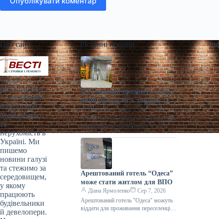
Опублікувати коментар
Про сайт
Останні новини
Ін
«Весті
будівництва»
На Сумщині продають завод,
— галузевий
який продає 90% товарів за
портал про
кордон
Діана Ярмоленко
Сер 7, 2026
будівництво
У Конотопі виставили на продаж діюче
та
агропідприємство/Inventure У місті
нерухомість в
Конотоп Сумської області виставили
Україні. Ми
на продаж 100% корпоративних прав
пишемо
діючого агропереробного
новини галузі
та стежимо за
Арештований готель “Одеса”
середовищем,
може стати житлом для ВПО
у якому
Діана Ярмоленко
Сер 7, 2026
працюють
Арештований готель "Одеса" можуть
будівельники
віддати для проживання переселенців /
й девелопери.
АРМА Готельний комплекс “Одеса”