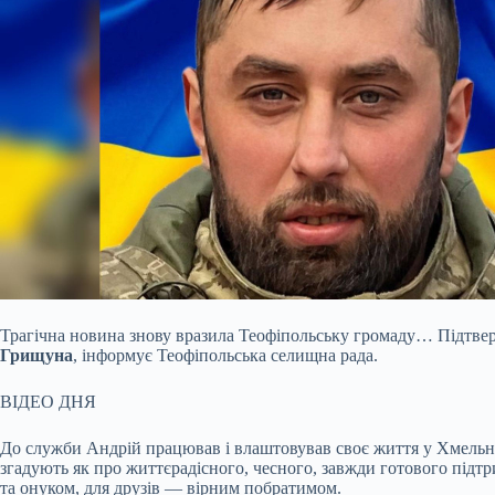
Трагічна новина знову вразила Теофіпольську громаду… Підтве
Грищуна
, інформує Теофіпольська селищна рада.
ВІДЕО ДНЯ
До служби Андрій працював і влаштовував своє життя у Хмельниц
згадують як про життєрадісного, чесного, завжди готового підтр
та онуком, для друзів — вірним побратимом.