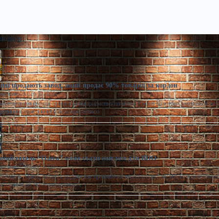
 новини
ні продають завод, який продає 90% товарів за кордон
моленко
Сер 7, 2026
виставили на продаж діюче агропідприємство/Inventure У місті Конотоп Сумської област
ративних прав діючого агропереробного
ний готель “Одеса” може стати житлом для ВПО
моленко
Сер 7, 2026
 готель "Одеса" можуть віддати для проживання переселенців / АРМА Готельний комп
штованим об’єктом нерухомості,