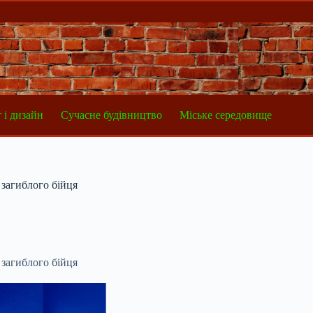
 і дизайн
Сучасне будівництво
Міське середовище
 загиблого бійця
 загиблого бійця