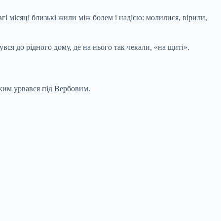
і місяці близькі жили між болем і надією: молилися, вірили,
ся до рідного дому, де на нього так чекали, «на щиті».
яким урвався під Вербовим.