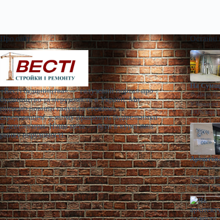
Про сайт
Останні
На Сумщи
«Весті будівництва» — галузевий портал про
Діана Яр
будівництво та нерухомість в Україні. Ми
У Конотопі 
пишемо новини галузі та стежимо за
100% корпо
середовищем, у якому працюють будівельники
й девелопери. Наша мета — бути в курсі змін
ринку нерухомості.
Арештова
Діана Яр
Арештований
першим аре