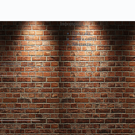
Інформація
Про сайт
Карта сайту
Контакти
і виставили на продаж
лекс “Одеса” може стати