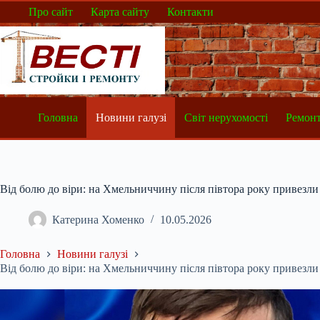
Перейти
Про сайт
Карта сайту
Контакти
до
вмісту
Головна
Новини галузі
Світ нерухомості
Ремонт
Від болю до віри: на Хмельниччину після півтора року привезли
Катерина Хоменко
10.05.2026
Головна
Новини галузі
Від болю до віри: на Хмельниччину після півтора року привезли