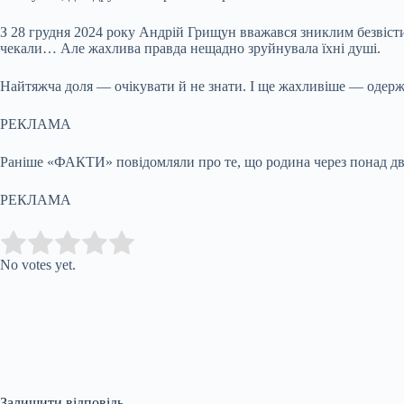
З 28 грудня 2024 року Андрій Грищун вважався зниклим безвісти 
чекали… Але жахлива правда нещадно зруйнувала їхні душі.
Найтяжча доля — очікувати й не знати. І ще жахливіше — одержат
РЕКЛАМА
Раніше «ФАКТИ» повідомляли про те, що родина через понад два 
РЕКЛАМА
Submit Rating
Rate this item:
No votes yet.
Залишити відповідь