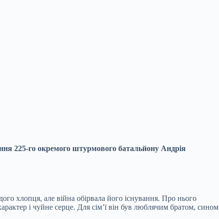
лення 225-го окремого штурмового батальйону
Андрія
ого хлопця, але війна обірвала його існування. Про нього
арактер і чуйне серце. Для сім’ї він був люблячим братом, сином