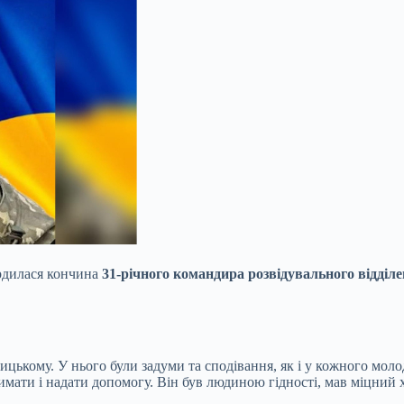
рдилася кончина
31-річного командира розвідувального відді
ькому. У нього були задуми та сподівання, як і у кожного молод
имати і надати допомогу. Він був людиною гідності, мав міцний х