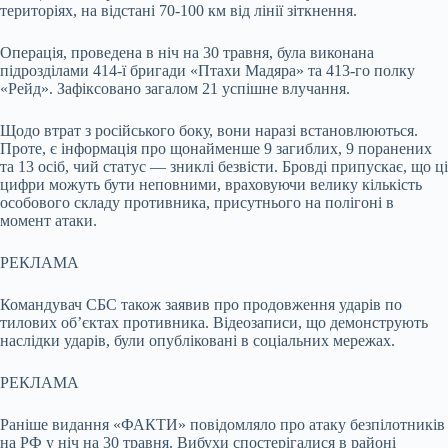
територіях, на відстані 70-100 км від лінії зіткнення.
Операція, проведена в ніч на 30 травня, була виконана
підрозділами 414-ї бригади «Птахи Мадяра» та 413-го полку
«Рейд». Зафіксовано загалом 21 успішне влучання.
Щодо втрат з російського боку, вони наразі встановлюються.
Проте, є інформація про щонайменше 9 загиблих, 9 поранених
та 13 осіб, чий статус — зниклі безвісти. Бровді припускає, що ці
цифри можуть бути неповними, враховуючи велику кількість
особового складу противника, присутнього на полігоні в
момент атаки.
РЕКЛАМА
Командувач СБС також заявив про продовження ударів по
тилових об’єктах противника. Відеозаписи, що демонструють
наслідки ударів, були опубліковані в соціальних мережах.
РЕКЛАМА
Раніше видання «ФАКТИ» повідомляло про атаку безпілотників
на РФ у ніч на 30 травня. Вибухи спостерігалися в районі