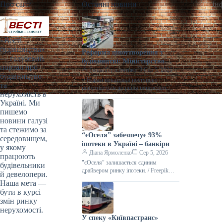
Про сайт
Останні новини
Ін
«Весті
будівництва»
Реформа ціноутворення у
— галузевий
будівництві: Міністерство
портал про
разом із громадами
Ганна Герасименко
Сер 5, 2026
будівництво
напрацьовує зміни | Столична
> Наразі показники поступово
та
Нерухомість
повертаються до рівня попередніх
нерухомість в
періодів. Сьогодні, 18:16 Фото:
Україні. Ми
minfin.com.ua Реформа ціноутворення
пишемо
у будівництві Забезпечити прозоре
новини галузі
та стежимо за
“єОселя” забезпечує 93%
середовищем,
іпотеки в Україні – банкіри
у якому
Діана Ярмоленко
Сер 5, 2026
працюють
"єОселя" залишається єдиним
будівельники
драйвером ринку іпотеки. / Freepik
й девелопери.
Український ринок іпотечного
Наша мета —
кредитування відновлюється, однак
бути в курсі
його розвиток фактично забезпечує
змін ринку
нерухомості.
У спеку «Київпастранс»