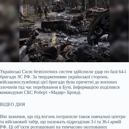
Українські Сили безпілотних систем здійснили удар по базі 64-ї
бригади ЗС РФ. За твердженнями української сторони,
військовослужбовці цієї бригади були причетні до
воєнних
злочинів під час перебування в Бучі. Інформацією поділився
командувач СБС Роберт «Мадяр» Бровді.
ВІДЕО ДНЯ
Він зазначив, що під вогонь потрапили також навчальні центри
та військовий табір, що належать підрозділам 3-ї та 36-ї армій
РФ. Ці об’єкти розташовані на тимчасово окупованих