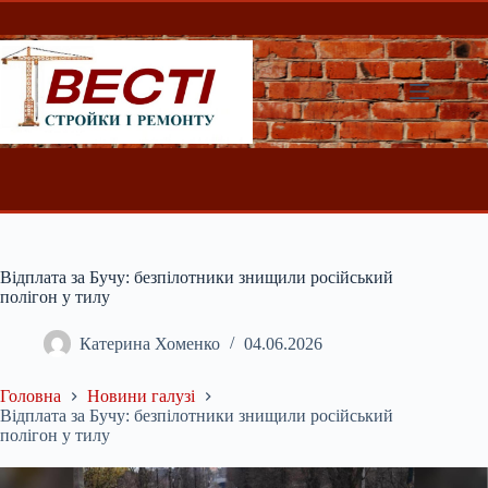
Перейти
до
вмісту
Відплата за Бучу: безпілотники знищили російський
полігон у тилу
Катерина Хоменко
04.06.2026
Головна
Новини галузі
Відплата за Бучу: безпілотники знищили російський
полігон у тилу