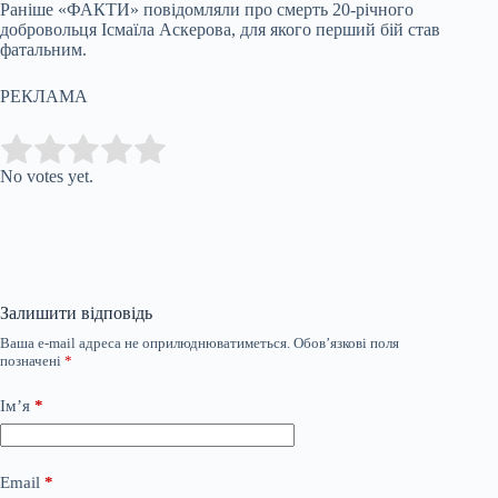
Раніше «ФАКТИ» повідомляли про смерть 20-річного
добровольця Ісмаїла Аскерова, для якого перший бій став
фатальним.
РЕКЛАМА
Submit Rating
Rate this item:
No votes yet.
Залишити відповідь
Ваша e-mail адреса не оприлюднюватиметься.
Обов’язкові поля
позначені
*
Ім’я
*
Email
*