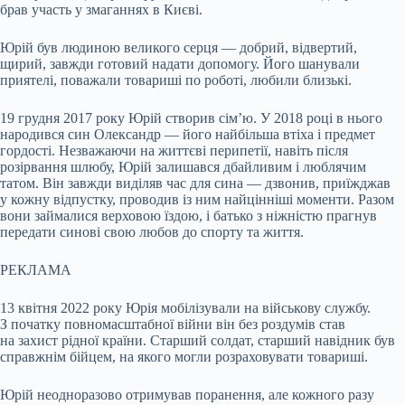
брав участь у змаганнях в Києві.
Юрій був людиною великого серця — добрий, відвертий,
щирий, завжди готовий надати допомогу. Його шанували
приятелі, поважали товариші по роботі, любили близькі.
19 грудня 2017 року Юрій створив сім’ю. У 2018 році в нього
народився син Олександр — його найбільша втіха і предмет
гордості. Незважаючи на життєві перипетії, навіть після
розірвання шлюбу, Юрій залишався дбайливим і люблячим
татом. Він завжди виділяв час для сина — дзвонив, приїжджав
у кожну відпустку, проводив із ним найцінніші моменти. Разом
вони займалися верховою їздою, і батько з ніжністю прагнув
передати синові свою любов до спорту та життя.
РЕКЛАМА
13 квітня 2022 року Юрія мобілізували на військову службу.
З початку повномасштабної війни він без роздумів став
на захист рідної країни. Старший солдат, старший навідник був
справжнім бійцем, на якого могли розраховувати товариші.
Юрій неодноразово отримував поранення, але кожного разу