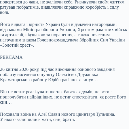
повертався до лави, не жаліючи себе. Ризикуючи своїм життям,
рятував побратимів, виявляючи справжню хоробрість і силу
волі.
Його відвага і вірність Україні були відзначені нагородами:
відзнаками Міністра оборони України, Хрестом ракетних військ
та артилерії, відзнакою за поранення, а також почесним
нагрудним знаком Головнокомандувача Збройних Сил України
«Золотий хрест».
РЕКЛАМА
26 квітня 2026 року, під час виконання бойового завдання
поблизу населеного пункту Олексієво-Дружківка
Краматорського району Юрій трагічно загинув…
Він не встиг реалізувати ще так багато задумів, не встиг
приголубити найрідніших, не встиг спостерігати, як росте його
син…
Поховали воїна на Алеї Слави нового цвинтаря Тульчина.
У нього залишились мати, син, брати.