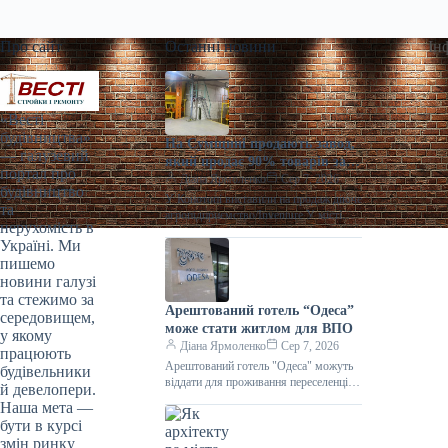
Про сайт
Останні новини
Ін
«Весті
будівництва»
На Сумщині продають завод,
— галузевий
який продає 90% товарів за
портал про
кордон
Діана Ярмоленко
Сер 7, 2026
будівництво
У Конотопі виставили на продаж діюче
та
агропідприємство/Inventure У місті
нерухомість в
Конотоп Сумської області виставили
Україні. Ми
на продаж 100% корпоративних прав
пишемо
діючого агропереробного
новини галузі
та стежимо за
Арештований готель “Одеса”
середовищем,
може стати житлом для ВПО
у якому
Діана Ярмоленко
Сер 7, 2026
працюють
Арештований готель "Одеса" можуть
будівельники
віддати для проживання переселенців /
й девелопери.
АРМА Готельний комплекс “Одеса”
Наша мета —
може стати першим арештованим
бути в курсі
об’єктом нерухомості,
змін ринку