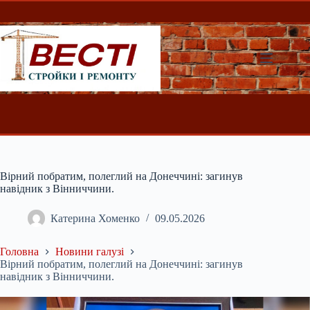
Перейти
до
вмісту
Вірний побратим, полеглий на Донеччині: загинув
навідник з Вінниччини.
Катерина Хоменко
09.05.2026
Головна
Новини галузі
Вірний побратим, полеглий на Донеччині: загинув
навідник з Вінниччини.