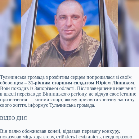
Тульчинська громада з розбитим серцем попрощалася зі своїм
оборонцем –
31-річним старшим солдатом Юрієм Лінником
.
Воїн походив із Запорізької області. Після завершення
навчання
в школі переїхав до Вінницького регіону, де відчув своє істинне
призначення — кінний спорт, якому присвятив значну частину
свого життя, інформує Тульчинська громада.
ВІДЕО ДНЯ
Він палко обожнював коней, віддавав перевагу конкуру,
показував міць характеру, стійкість і сміливість, неодноразово