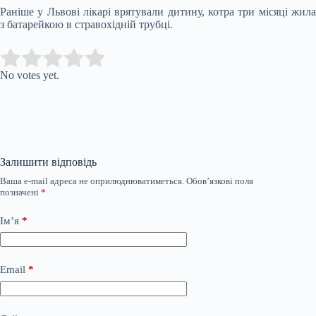
Раніше у Львові лікарі врятували дитину, котра три місяці жила
з батарейкою в стравохідній трубці.
Submit Rating
Rate this item:
No votes yet.
Залишити відповідь
Ваша e-mail адреса не оприлюднюватиметься.
Обов’язкові поля
позначені
*
Ім’я
*
Email
*