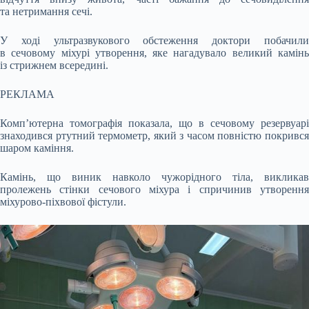
та нетримання сечі.
У ході ультразвукового обстеження доктори побачили
в сечовому міхурі утворення, яке нагадувало великий камінь
із стрижнем всередині.
РЕКЛАМА
Комп’ютерна томографія показала, що в сечовому резервуарі
знаходився ртутний термометр, який з часом повністю покрився
шаром каміння.
Камінь, що виник навколо чужорідного тіла, викликав
пролежень стінки сечового міхура і спричинив утворення
міхурово-піхвової фістули.