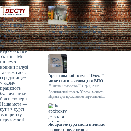
«Весті
будівництва»
На Сумщині продають завод,
— галузевий
який продає 90% товарів за
портал про
кордон
Діана Ярмоленко
Сер 7, 2026
будівництво
У Конотопі виставили на продаж діюче
та
агропідприємство/Inventure У місті
нерухомість в
Конотоп Сумської області виставили
Україні. Ми
на продаж 100% корпоративних прав
пишемо
діючого агропереробного
новини галузі
та стежимо за
Арештований готель “Одеса”
середовищем,
може стати житлом для ВПО
у якому
Діана Ярмоленко
Сер 7, 2026
працюють
Арештований готель "Одеса" можуть
будівельники
віддати для проживання переселенців /
й девелопери.
АРМА Готельний комплекс “Одеса”
Наша мета —
може стати першим арештованим
бути в курсі
об’єктом нерухомості,
змін ринку
нерухомості.
Як архітектура міста впливає
на поведінку людини