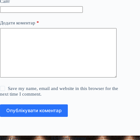
Сайт
Додати коментар
*
Save my name, email and website in this browser for the
next time I comment.
Опублікувати коментар
Про сайт
Останні новини
Ін