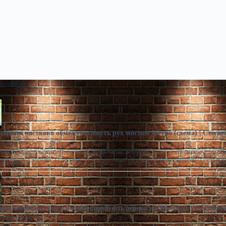
 новини
10 серпня частково обмежуватимуть рух мостом Метро (схема) | Столи
расименко
Сер 7, 2026
ьному підприємстві перепрошують за тимчасові незручності та просять враховувати об
маршруту. Сьогодні, 11:56 <img src="/wp-content/uploads/2026/08/bcc4d6b0a071519d2e
єва пояснила, чому масово вирубують дерева на Теремках | Столичн
расименко
Сер 7, 2026