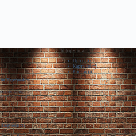
Інформація
Про сайт
Карта сайту
Контакти
чна Нерухомість
меження під час
29ddbed575710b.jpg"…
а Нерухомість