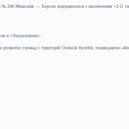
 № 206 Миколаїв — Херсон відправилися з запізненням +2:11 та
ли в «Укрзалізниці».
ра розвитку громад і територій Олексія Кулеби, пошкоджено або