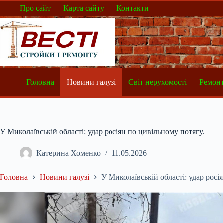
Перейти
Про сайт
Карта сайту
Контакти
до
вмісту
Головна
Новини галузі
Світ нерухомості
Ремонт
У Миколаївській області: удар росіян по цивільному потягу.
Катерина Хоменко
11.05.2026
Головна
Новини галузі
У Миколаївській області: удар росі