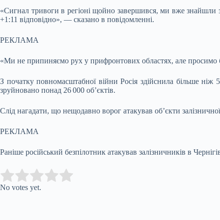
«Сигнал тривоги в регіоні щойно завершився, ми вже знайшли 
+1:11 відповідно», — сказано в повідомленні.
РЕКЛАМА
«Ми не припиняємо рух у прифронтових областях, але просимо б
З початку повномасштабної війни Росія здійснила більше ніж 5
зруйновано понад 26 000 об’єктів.
Слід нагадати, що нещодавно ворог атакував об’єкти залізничної
РЕКЛАМА
Раніше російський безпілотник атакував залізничників в Чернігів
Submit Rating
Rate this item:
No votes yet.