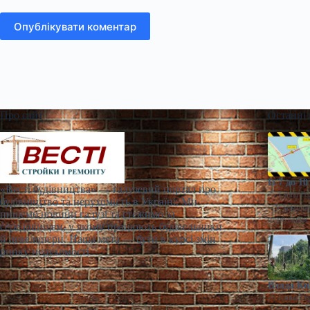
Опублікувати коментар
Про сайт
Останні
Із 7 до 
«Весті будівництва» — галузевий портал про
Ганна Ге
будівництво та нерухомість в Україні. Ми
> У комунал
пишемо новини галузі та стежимо за
планування 
середовищем, у якому працюють будівельники
й девелопери. Наша мета — бути в курсі змін
ринку нерухомості.
Влада Ки
Ганна Ге