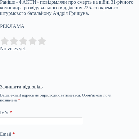
Раніше «ФАКТИ» повідомляли про смерть на війні 31-річного
командира розвідувального відділення 225-го окремого
штурмового батальйону Андрія Грищуна.
РЕКЛАМА
Submit Rating
Rate this item:
No votes yet.
Залишити відповідь
Ваша e-mail адреса не оприлюднюватиметься.
Обов’язкові поля
позначені
*
Ім’я
*
Email
*