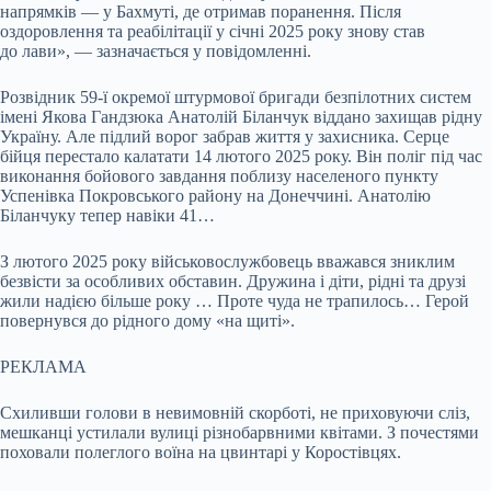
напрямків — у Бахмуті, де отримав поранення. Після
оздоровлення та реабілітації у січні 2025 року знову став
до лави», — зазначається у повідомленні.
Розвідник 59-ї окремої штурмової бригади безпілотних систем
імені Якова Гандзюка Анатолій Біланчук віддано захищав рідну
Україну. Але підлий ворог забрав життя у захисника. Серце
бійця перестало калатати 14 лютого 2025 року. Він поліг під час
виконання бойового завдання поблизу населеного пункту
Успенівка Покровського району на Донеччині. Анатолію
Біланчуку тепер навіки 41…
З лютого 2025 року військовослужбовець вважався зниклим
безвісти за особливих обставин. Дружина і діти, рідні та друзі
жили надією більше року … Проте чуда не трапилось… Герой
повернувся до рідного дому «на щиті».
РЕКЛАМА
Схиливши голови в невимовній скорботі, не приховуючи сліз,
мешканці устилали вулиці різнобарвними квітами. З почестями
поховали полеглого воїна на цвинтарі у Коростівцях.