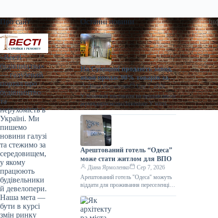
Про сайт
Останні новини
Ін
«Весті
будівництва»
На Сумщині продають завод,
— галузевий
який продає 90% товарів за
портал про
кордон
Діана Ярмоленко
Сер 7, 2026
будівництво
У Конотопі виставили на продаж діюче
та
агропідприємство/Inventure У місті
нерухомість в
Конотоп Сумської області виставили
Україні. Ми
на продаж 100% корпоративних прав
пишемо
діючого агропереробного
новини галузі
та стежимо за
Арештований готель “Одеса”
середовищем,
може стати житлом для ВПО
у якому
Діана Ярмоленко
Сер 7, 2026
працюють
Арештований готель "Одеса" можуть
будівельники
віддати для проживання переселенців /
й девелопери.
АРМА Готельний комплекс “Одеса”
Наша мета —
може стати першим арештованим
бути в курсі
об’єктом нерухомості,
змін ринку