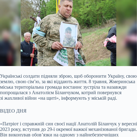
Українські солдати підняли зброю, щоб оборонити Україну, свою
землю, свою сім’ю, за які віддають життя. 8 травня, Жмеринська
міська територіальна громада востаннє
зустріла та назавжди
попрощалася з Анатолієм Біланчуком, котрий повернувся
зі жахливої війни «на щиті», інформують у міській раді.
ВІДЕО ДНЯ
«Патріот і справжній син своєї нації Анатолій Біланчук у вересні
2023 року, вступив до 29-ї окремої важкої механізованої бригади.
Він виконував обов’язки на одному з найнебезпечніших