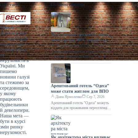
Про сайт
Останні новини
Ін
«Весті
будівництва»
На Сумщині продають завод,
— галузевий
який продає 90% товарів за
портал про
кордон
Діана Ярмоленко
Сер 7, 2026
будівництво
У Конотопі виставили на продаж діюче
та
агропідприємство/Inventure У місті
нерухомість в
Конотоп Сумської області виставили
Україні. Ми
на продаж 100% корпоративних прав
пишемо
діючого агропереробного
новини галузі
та стежимо за
Арештований готель “Одеса”
середовищем,
може стати житлом для ВПО
у якому
Діана Ярмоленко
Сер 7, 2026
працюють
Арештований готель "Одеса" можуть
будівельники
віддати для проживання переселенців /
й девелопери.
АРМА Готельний комплекс “Одеса”
Наша мета —
може стати першим арештованим
бути в курсі
об’єктом нерухомості,
змін ринку
нерухомості.
Як архітектура міста впливає