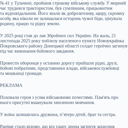
№ 41 у Тульчині, пройшов строкову військову службу. У мирний
час трудився трактористом, був сумлінним, працьовитим
та відповідальним. Його знали як доброзичливу, щиру, скромну
особу, яка ніколи не залишалася осторонь чужої біди, цінувала
родину, працю та рідну землю.
У 2025 році став до лав Збройних сил України. На жаль, 21
листопада 2025 року поблизу населеного пункту Новоукраїнка
Покровського району Донецької області солдат героїчно загинув
під час виконання бойового завдання.
Провести оборонця у останню дорогу прийшли рідні, друзі,
бойові побратими, представники влади, військовослужбовці
та мешканці громади.
РЕКЛАМА
Поховали героя з усіма військовими почестями. Пам'ять про
нього присутні вшанували хвилиною мовчання.
У воїна залишились дружина, п’ятеро дітей, брат та сестра.
Раніше стало відомо, що від удару дрона загинув захисник