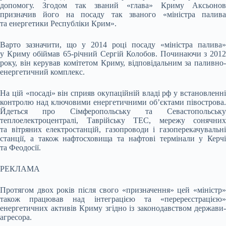
допомогу. Згодом так званий «глава» Криму Аксьонов
призначив його на посаду так званого «міністра палива
та енергетики Республіки Крим».
Варто зазначити, що у 2014 році посаду «міністра палива»
у Криму обіймав 65-річний Сергій Колобов. Починаючи з 2012
року, він керував комітетом Криму, відповідальним за паливно-
енергетичний комплекс.
На цій «посаді» він сприяв окупаційній владі рф у встановленні
контролю над ключовими енергетичними об’єктами півострова.
Йдеться про Сімферопольську та Севастопольську
теплоелектроцентралі, Таврійську ТЕС, мережу сонячних
та вітряних електростанцій, газопроводи і газоперекачувальні
станції, а також нафтосховища та нафтові термінали у Керчі
та Феодосії.
РЕКЛАМА
Протягом двох років після свого «призначення» цей «міністр»
також працював над інтеграцією та «перереєстрацією»
енергетичних активів Криму згідно із законодавством держави-
агресора.