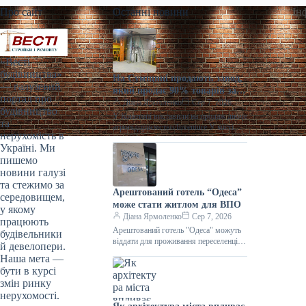
Про сайт
Останні новини
Ін
«Весті
будівництва»
На Сумщині продають завод,
— галузевий
який продає 90% товарів за
портал про
кордон
Діана Ярмоленко
Сер 7, 2026
будівництво
У Конотопі виставили на продаж діюче
та
агропідприємство/Inventure У місті
нерухомість в
Конотоп Сумської області виставили
Україні. Ми
на продаж 100% корпоративних прав
пишемо
діючого агропереробного
новини галузі
та стежимо за
Арештований готель “Одеса”
середовищем,
може стати житлом для ВПО
у якому
Діана Ярмоленко
Сер 7, 2026
працюють
Арештований готель "Одеса" можуть
будівельники
віддати для проживання переселенців /
й девелопери.
АРМА Готельний комплекс “Одеса”
Наша мета —
може стати першим арештованим
бути в курсі
об’єктом нерухомості,
змін ринку
нерухомості.