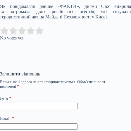
Як повідомляли раніше «ФАКТИ», днями СБУ викрила
та затримала двох російських агентів, які готували
терористичний акт на Майдані Незалежності у Києві.
Submit Rating
Rate this item:
No votes yet.
Залишити відповідь
Ваша e-mail адреса не оприлюднюватиметься.
Обов’язкові поля
позначені
*
Ім’я
*
Email
*