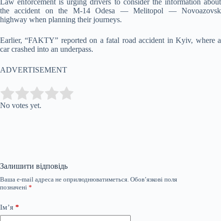
Law enforcement is urging drivers to consider the information about
the accident on the M-14 Odesa — Melitopol — Novoazovsk
highway when planning their journeys.
Earlier, “FAKTY” reported on a fatal road accident in Kyiv, where a
car crashed into an underpass.
ADVERTISEMENT
Submit Rating
Rate this item:
No votes yet.
Залишити відповідь
Ваша e-mail адреса не оприлюднюватиметься.
Обов’язкові поля
позначені
*
Ім’я
*