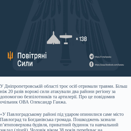
У Дніпропетровській області троє осіб отримали травми. Більш
ніж 20 разів ворожі сили атакували два райони регіону за
допомогою безпілотників та артилерії. Про це повідомив
очільник ОВА Олександр Ганжа.
«У Павлоградському районі під ударом опинилися саме місто
Павлоград та Богданівська громада. Пошкоджень зазнали
п’ятиповерхова будівля, приватний будинок та навчальний
заклад (ліцей). Чоловік віком 38 років перебуває на