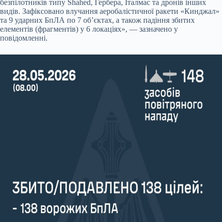
безпілотників типу Shahed, Гербера, Італмас та дронів інших
видів. Зафіксовано влучання аеробалістичної ракети «Кинджал»
та 9 ударних БпЛА по 7 об’єктах, а також падіння збитих
елементів (фрагментів) у 6 локаціях», — зазначено у
повідомленні.