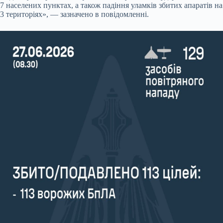
7 населених пунктах, а також падіння уламків збитих апаратів на
3 територіях», — зазначено в повідомленні.