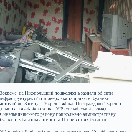
Зокрема, на Нікопольщині пошкоджень зазнали об’єкти
інфраструктури, п’ятиповерхівка та приватні будинки,
автомобіль. Загинула 56-річна жінка. Постраждали 13-річна
дівчинка та 44-річна жінка. У Васильківській громаді
Синельниківського району пошкоджено адміністративну
будівлю, 3 багатоквартирні та 11 приватних будинків.
У Запорізькій області одна людина загинула, 29 осіб отримали