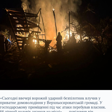
«Сьогодні ввечері ворожий ударний безпілотник влучив у
приватне домоволодіння у Верхньосироватській громаді. У
господарському приміщенні під час атаки перебував власник.
66-річний чоловік загинув на місці», — повідомив він.