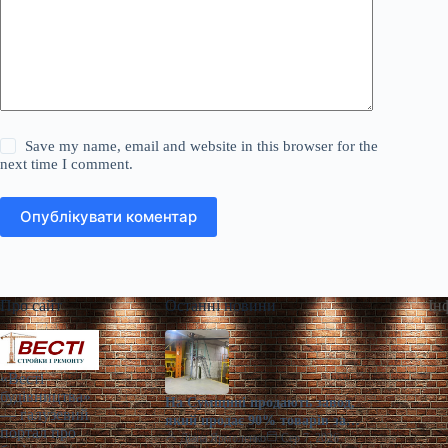
Save my name, email and website in this browser for the
next time I comment.
Опублікувати коментар
Про сайт
Останні новини
Ін
«Весті
будівництва»
На Сумщині продають завод,
— галузевий
який продає 90% товарів за
портал про
кордон
Діана Ярмоленко
Сер 7, 2026