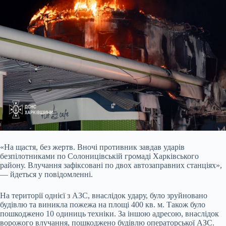
«На щастя, без жертв. Вночі противник завдав ударів
безпілотниками по Солоницівській громаді Харківського
району. Влучання зафіксовані по двох автозаправних станціях»,
— йдеться у повідомленні.
На території однієї з АЗС, внаслідок удару, було зруйновано
будівлю та виникла пожежа на площі 400 кв. м. Також було
пошкоджено 10 одиниць техніки. За іншою адресою, внаслідок
ворожого влучання, пошкоджено будівлю операторської АЗС.