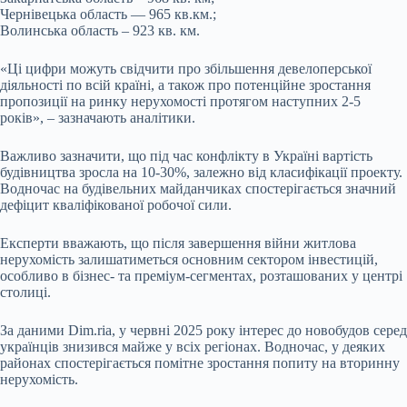
Чернівецька область — 965 кв.км.;
Волинська область – 923 кв. км.
«Ці цифри можуть свідчити про збільшення девелоперської
діяльності по всій країні, а також про потенційне зростання
пропозиції на ринку нерухомості протягом наступних 2-5
років», – зазначають аналітики.
Важливо зазначити, що під час конфлікту в Україні вартість
будівництва зросла на 10-30%, залежно від класифікації проекту.
Водночас на будівельних майданчиках спостерігається значний
дефіцит кваліфікованої робочої сили.
Експерти вважають, що після завершення війни житлова
нерухомість залишатиметься основним сектором інвестицій,
особливо в бізнес- та преміум-сегментах, розташованих у центрі
столиці.
За даними Dim.ria, у червні 2025 року інтерес до новобудов серед
українців знизився майже у всіх регіонах. Водночас, у деяких
районах спостерігається помітне зростання попиту на вторинну
нерухомість.