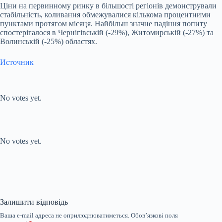
Ціни на первинному ринку в більшості регіонів демонстрували
стабільність, коливання обмежувалися кількома процентними
пунктами протягом місяця. Найбільш значне падіння попиту
спостерігалося в Чернігівській (-29%), Житомирській (-27%) та
Волинській (-25%) областях.
Источник
Submit Rating
Rate this
item:
No votes yet.
Submit Rating
Rate this item:
No votes yet.
Залишити відповідь
Ваша e-mail адреса не оприлюднюватиметься.
Обов’язкові поля