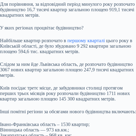
Для порівняння, за відповідний період минулого року розпочато
будівництво 16,7 тисячі квартир загальною площею 919,1 тисячі
квадратних метрів.
У яких регіонах процвітає будівництво?
Найбільше квартир розпочато в
першому кварталі
цього року в
Київській області, де було збудовано 9 292 квартири загальною
площею 594,6 тис. квадратних метрів.
Слідом за ним йде Львівська область, де розпочато будівництво
3067 нових квартир загальною площею 247,9 тисячі квадратних
метрів.
Київ посідає третє місце, де забудовники столиці протягом
перших трьох місяців року розпочали будівництво 1711 нових
квартир загальною площею 145 300 квадратних метрів.
Інші помітні регіони за обсягами нового будівництва включають:
Івано-Франківська область – 1530 квартир;
Вінницька область — 973 кв.км.;
Закарпатська область – 968 кв. км;