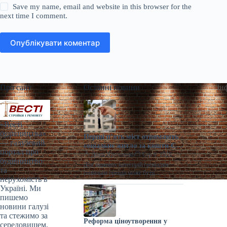
Save my name, email and website in this browser for the
next time I comment.
Опублікувати коментар
Про сайт
Останні новини
Ін
«Весті
будівництва»
Перші п’ять міст отримають
— галузевий
соціальне житло за кошти ЄІБ
портал про
в Україні
Діана Ярмоленко
Сер 6, 2026
будівництво
Для окремих категорій громадян
та
соціальна оренда може бути
нерухомість в
безкоштовною. / Freepik
Україні. Ми
Кропивницький, Кременчук, Львів,
пишемо
Миколаїв та Житомир стануть
першими містами,…
новини галузі
та стежимо за
Реформа ціноутворення у
середовищем,