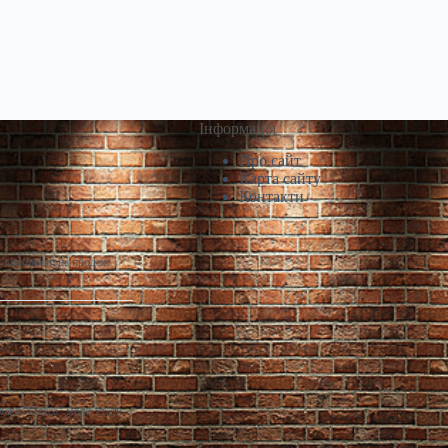
Інформація
Про сайт
Карта сайту
Контакти
і виставили на продаж
лекс “Одеса” може стати