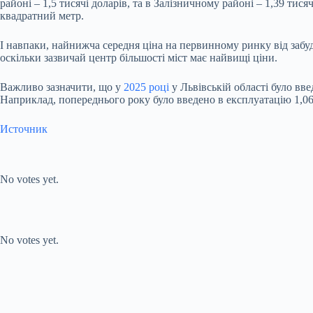
районі – 1,5 тисячі доларів, та в Залізничному районі – 1,39 тися
квадратний метр.
І навпаки, найнижча середня ціна на первинному ринку від забуд
оскільки зазвичай центр більшості міст має найвищі ціни.
Важливо зазначити, що у
2025 році
у Львівській області було вв
Наприклад, попереднього року було введено в експлуатацію 1,06
Источник
Submit Rating
Rate this
item:
No votes yet.
Submit Rating
Rate this item:
No votes yet.