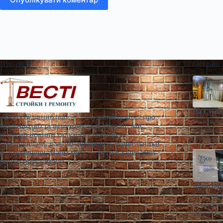
Про сайт
Останні
На Сумщи
«Весті будівництва» — галузевий портал про
Діана Яр
будівництво та нерухомість в Україні. Ми
У Конотопі 
пишемо новини галузі та стежимо за
100% корпо
середовищем, у якому працюють будівельники
й девелопери. Наша мета — бути в курсі змін
ринку нерухомості.
Арештова
Діана Яр
Арештований
першим аре