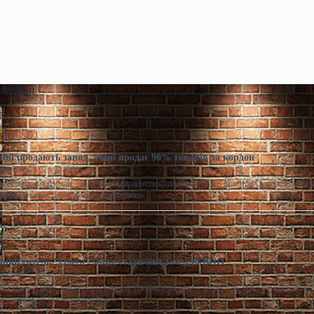
 новини
ні продають завод, який продає 90% товарів за кордон
моленко
Сер 7, 2026
виставили на продаж діюче агропідприємство/Inventure У місті Конотоп Сумської област
ративних прав діючого агропереробного
ний готель “Одеса” може стати житлом для ВПО
моленко
Сер 7, 2026
 готель "Одеса" можуть віддати для проживання переселенців / АРМА Готельний комп
штованим об’єктом нерухомості,