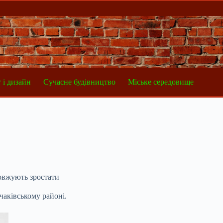
 і дизайн
Сучасне будівництво
Міське середовище
овжують зростати
чаківському районі.