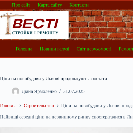
Перейти
Про сайт
Карта сайту
Контакти
до
вмісту
Головна
Новини галузі
Світ нерухомості
Ремонт
Ціни на новобудови у Львові продовжують зростати
Діана Ярмоленко
31.07.2025
Головна
Строительство
Ціни на новобудови у Львові прод
Найвищі середні ціни на первинному ринку спостерігалися в Ли