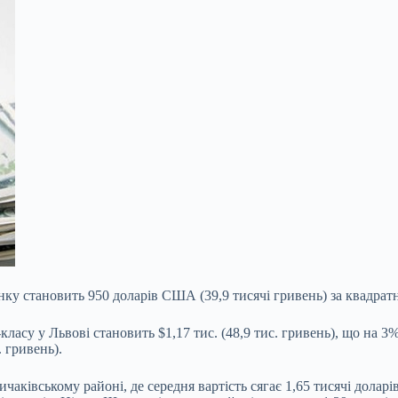
инку становить 950 доларів США
(39,9 тисячі гривень) за квадр
ласу у Львові становить $1,17 тис. (48,9 тис. гривень), що на 3%
 гривень).
чаківському районі, де середня вартість сягає 1,65 тисячі дола