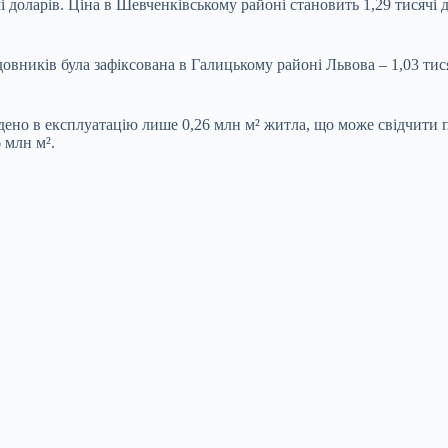
чі доларів. Ціна в Шевченківському районі становить 1,29 тисячі д
овників була зафіксована в Галицькому районі Львова – 1,03 тис
едено в експлуатацію лише 0,26 млн м² житла, що може свідчити
 млн м².