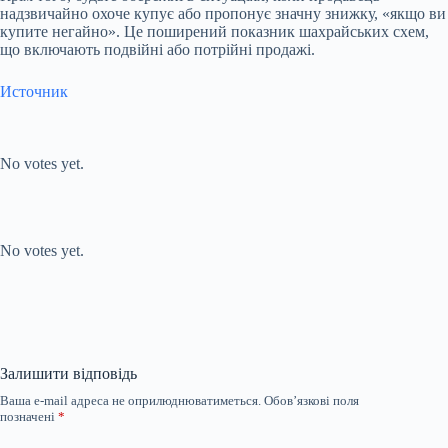
надзвичайно охоче купує або пропонує значну знижку, «якщо ви
купите негайно». Це поширений показник шахрайських схем,
що включають подвійні або потрійні продажі.
Источник
Submit Rating
Rate this
item:
No votes yet.
Submit Rating
Rate this item:
No votes yet.
Залишити відповідь
Ваша e-mail адреса не оприлюднюватиметься.
Обов’язкові поля
позначені
*