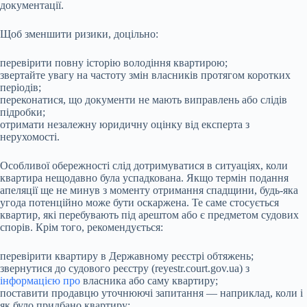
документації.
Щоб зменшити ризики, доцільно:
перевірити повну історію володіння квартирою;
звертайте увагу на частоту змін власників протягом коротких
періодів;
переконатися, що документи не мають виправлень або слідів
підробки;
отримати незалежну юридичну оцінку від експерта з
нерухомості.
Особливої обережності слід дотримуватися в ситуаціях, коли
квартира нещодавно була успадкована. Якщо термін подання
апеляції ще не минув з моменту отримання спадщини, будь-яка
угода потенційно може бути оскаржена. Те саме стосується
квартир, які перебувають під арештом або є предметом судових
спорів. Крім того, рекомендується:
перевірити квартиру в Державному реєстрі обтяжень;
звернутися до судового реєстру (reyestr.court.gov.ua) з
інформацією про
власника або саму квартиру;
поставити продавцю уточнюючі запитання — наприклад, коли і
як було придбано квартиру;