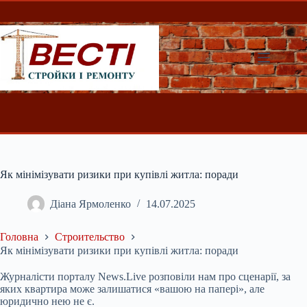
Перейти
до
вмісту
Як мінімізувати ризики при купівлі житла: поради
Діана Ярмоленко
14.07.2025
Головна
Строительство
Як мінімізувати ризики при купівлі житла: поради
Журналісти порталу News.Live розповіли нам про сценарії, за
яких квартира може залишатися «вашою на папері», але
юридично нею не є.