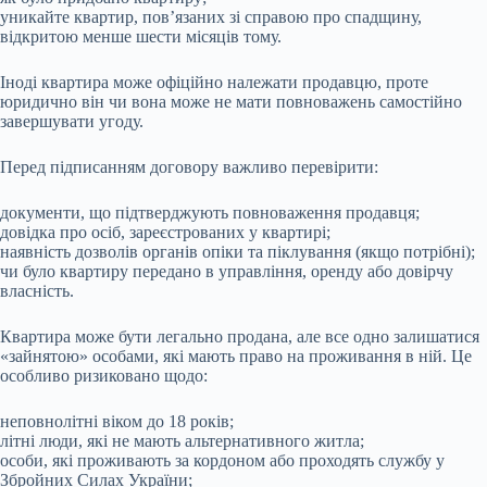
уникайте квартир, пов’язаних зі справою про спадщину,
відкритою менше шести місяців тому.
Іноді квартира може офіційно належати продавцю, проте
юридично він чи вона може не мати повноважень самостійно
завершувати угоду.
Перед підписанням договору важливо перевірити:
документи, що підтверджують повноваження продавця;
довідка про осіб, зареєстрованих у квартирі;
наявність дозволів органів опіки та піклування (якщо потрібні);
чи було квартиру передано в управління, оренду або довірчу
власність.
Квартира може бути легально продана, але все одно залишатися
«зайнятою» особами, які мають право на проживання в ній. Це
особливо ризиковано щодо:
неповнолітні віком до 18 років;
літні люди, які не мають альтернативного житла;
особи, які проживають за кордоном або проходять службу у
Збройних Силах України;