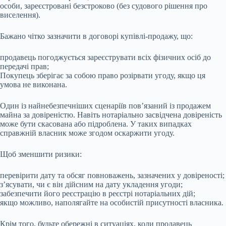
особи, зареєстровані безстроково (без судового рішення про
виселення).
Бажано чітко зазначити в договорі купівлі-продажу, що:
продавець погоджується зареєструвати всіх фізичних осіб до
передачі прав;
Покупець зберігає за собою право розірвати угоду, якщо ця
умова не виконана.
Один із найнебезпечніших сценаріїв пов’язаний із продажем
майна за довіреністю. Навіть нотаріально засвідчена довіреність
може бути скасована або підроблена. У таких випадках
справжній власник може згодом оскаржити угоду.
Щоб зменшити ризики:
перевірити дату та обсяг повноважень, зазначених у довіреності;
з’ясувати, чи є він дійсним на дату укладення угоди;
забезпечити його реєстрацію в реєстрі нотаріальних дій;
якщо можливо, наполягайте на особистій присутності власника.
Крім того, будьте обережні в ситуаціях, коли продавець