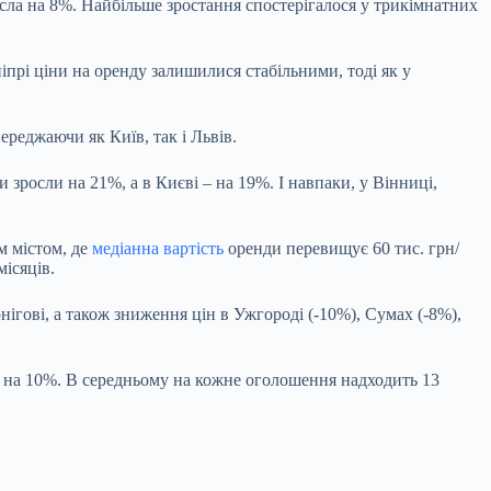
осла на 8%. Найбільше зростання спостерігалося у трикімнатних
прі ціни на оренду залишилися стабільними, тоді як у
реджаючи як Київ, так і Львів.
 зросли на 21%, а в Києві – на 19%. І навпаки, у Вінниці,
м містом, де
медіанна вартість
оренди перевищує 60 тис. грн/
місяців.
нігові, а також зниження цін в Ужгороді (-10%), Сумах (-8%),
 – на 10%. В середньому на кожне оголошення надходить 13