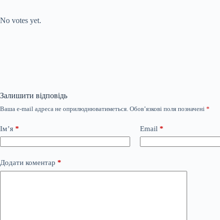
Submit Rating
Rate this item:
No votes yet.
Залишити відповідь
Ваша e-mail адреса не оприлюднюватиметься.
Обов’язкові поля позначені
*
Ім’я
*
Email
*
Додати коментар
*