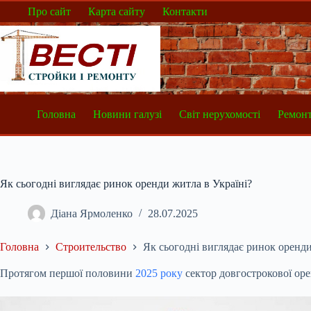
Перейти
Про сайт
Карта сайту
Контакти
до
вмісту
Головна
Новини галузі
Світ нерухомості
Ремонт
Як сьогодні виглядає ринок оренди житла в Україні?
Діана Ярмоленко
28.07.2025
Головна
Строительство
Як сьогодні виглядає ринок оренди
Протягом першої половини
2025 року
сектор довгострокової оре