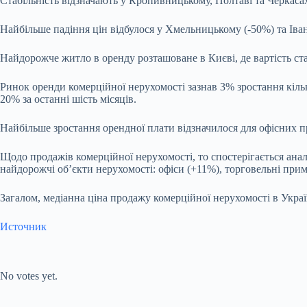
Стабільність відзначають у Кропивницькому, Полтаві та Черкаса
Найбільше падіння цін відбулося у Хмельницькому (-50%) та Іва
Найдорожче житло в оренду розташоване в Києві, де вартість ста
Ринок оренди комерційної нерухомості зазнав 3% зростання кільк
20% за останні шість місяців.
Найбільше зростання орендної плати відзначилося для офісних пр
Щодо продажів комерційної нерухомості, то спостерігається анало
найдорожчі об’єкти нерухомості: офіси (+11%), торговельні при
Загалом, медіанна ціна продажу комерційної нерухомості в Украї
Источник
Submit Rating
Rate this
item:
No votes yet.