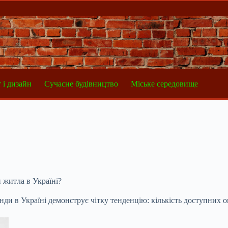
 і дизайн
Сучасне будівництво
Міське середовище
 житла в Україні?
нди в Україні демонструє чітку тенденцію: кількість доступних