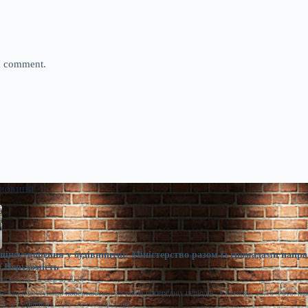
 I comment.
 новини
ціноутворення у будівництві: Міністерство разом із громадами напра
 Нерухомість
расименко
Сер 5, 2026
казники поступово повертаються до рівня попередніх періодів. Сьогодні, 18:16 Фото: m
ня у будівництві Забезпечити прозоре