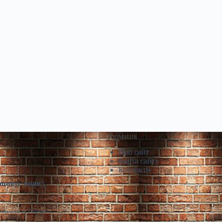
Інформація
Про сайт
Карта сайту
Контакти
цьовує зміни |
infin.com.ua Реформа