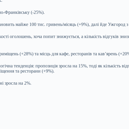
х.
но-Франківську (-25%).
новить майже 100 тис. гривень/місяць (+9%), далі йде Ужгород з 
ості оголошень, хоча попит знижується, а кількість відгуків зни
иміщень (+28%) та місць для кафе, ресторанів та кав’ярень (+20
гічна тенденція: пропозиція зросла на 15%, тоді як кількість від
міщення та ресторани (+9%).
ні зросла на 2%.