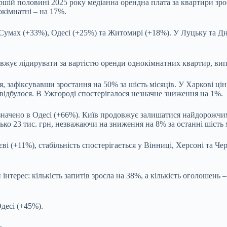
ершій половині 2025 року медіанна орендна плата за квартири зр
окімнатні – на 17%.
Сумах (+33%), Одесі (+25%) та Житомирі (+18%). У Луцьку та Дні
жує лідирувати за вартістю оренди однокімнатних квартир, випе
 зафіксувавши зростання на 50% за шість місяців. У Харкові ціни
відбулося. В Ужгороді спостерігалося незначне зниження на 1%.
дзначено в Одесі (+66%). Київ продовжує залишатися найдорожчи
зько 23 тис. грн, незважаючи на зниження на 8% за останні шість 
 (+11%), стабільність спостерігається у Вінниці, Херсоні та Чер
нтерес: кількість запитів зросла на 38%, а кількість оголошень
десі (+45%).