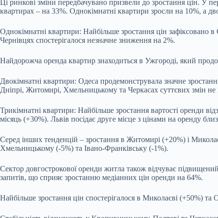
Ці ринкові зміни передбачувано призвели до зростання цін. У п
квартирах – на 33%. Однокімнатні квартири зросли на 10%, а дв
Однокімнатні квартири: Найбільше зростання цін зафіксовано в 
Чернівцях спостерігалося незначне зниження на 2%.
Найдорожча оренда квартир знаходиться в Ужгороді, який продов
Двокімнатні квартири: Одеса продемонструвала значне зростання,
Дніпрі, Житомирі, Хмельницькому та Черкасах суттєвих змін не 
Трикімнатні квартири: Найбільше зростання вартості оренди ві
місяць (+30%). Львів посідає друге місце з цінами на оренду бли
Серед інших тенденцій – зростання в Житомирі (+20%) і Миколаєві
Хмельницькому (-5%) та Івано-Франківську (-1%).
Сектор довгострокової оренди житла також відчуває підвищений і
запитів, що сприяє зростанню медіанних цін оренди на 64%.
Найбільше зростання цін спостерігалося в Миколаєві (+50%) та О