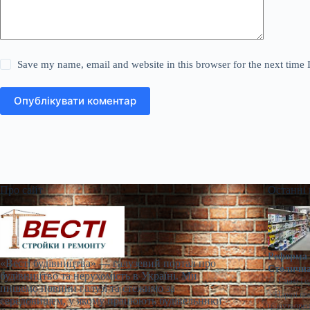
Save my name, email and website in this browser for the next time
Опублікувати коментар
Про сайт
Останні
Реформа 
«Весті будівництва» — галузевий портал про
Столична
будівництво та нерухомість в Україні. Ми
Ганна Ге
пишемо новини галузі та стежимо за
> Наразі по
середовищем, у якому працюють будівельники
ціноутворен