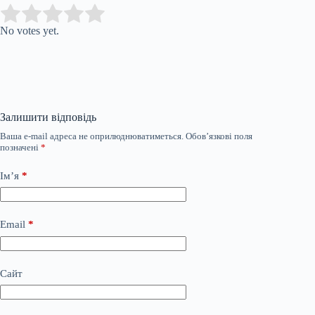
Submit Rating
Rate this item:
No votes yet.
Залишити відповідь
Ваша e-mail адреса не оприлюднюватиметься.
Обов’язкові поля
позначені
*
Ім’я
*
Email
*
Сайт