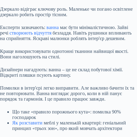
Дзеркало відіграє ключову роль. Маленьке чи погано освітлене
дзеркало робить простір тісним.
Експерти зазначають:
ванна
має бути мінімалістичною. Зайві
речі
створюють відчуття
безладдя. Навіть рушники впливають
на сприйняття. Яскраві малюнки роблять інтер'єр дешевим.
Краще використовувати однотонні тканини найвищої якості.
Вони наголошують на стилі.
Дизайнери нагадують: ванна – це не склад побутової хімії.
Відкриті пляшки псують картину.
Помилки в інтер'єрі легко виправити. Але важливо бачити їх та
не повторювати. Ванна виглядає дорого, коли в ній панує
порядок та гармонія. І це правило працює завжди.
Що таке «правило порожнього кута»: помилка 90%
господарок
Як розставити
меблі у маленькій квартирі: геніальний
принцип «трьох зон», про який мовчать архітектори