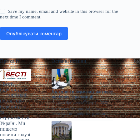
Save my name, email and website in this browser for the
next time I comment.
Опублікувати коментар
Про сайт
Останні новини
Ін
«Весті
будівництва»
Як змінити державну житлову
— галузевий
політику: пропозиції
портал про
прифронтових громад
Діана Ярмоленко
Сер 10, 2026
будівництво
За словами Терехова, офіційна
та
статистика не відображає реального
нерухомість в
масштабу житлової проблеми /
Україні. Ми
Асоціація прифронтових міст та
пишемо
громад Прямі збитки житлового…
новини галузі