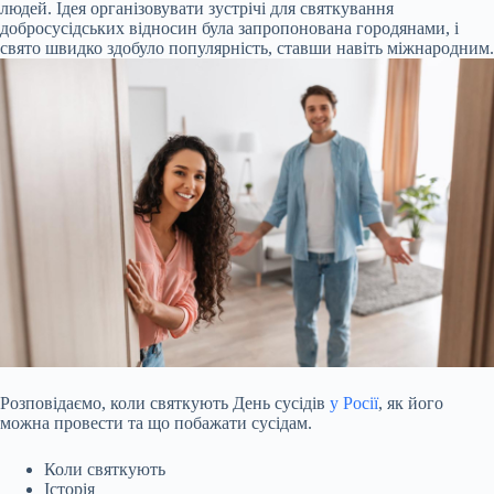
людей. Ідея організовувати зустрічі для святкування
добросусідських відносин була запропонована городянами, і
свято швидко здобуло популярність, ставши навіть міжнародним.
Розповідаємо, коли святкують День сусідів
у Росії
, як його
можна провести та що побажати сусідам.
Коли святкують
Історія