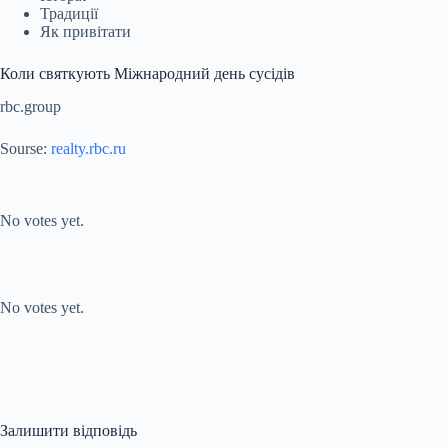
Традиції
Як привітати
Коли святкують Міжнародний день сусідів
rbc.group
Sourse:
realty.rbc.ru
Submit Rating
Rate this
item:
No votes yet.
Submit Rating
Rate this item:
No votes yet.
Залишити відповідь