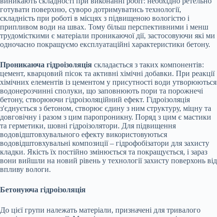
виникають складності при виконанні робіт: необхідно ретельно
готувати поверхню, суворо дотримуватись технології,
складність при роботі в місцях з підвищеною вологістю і
припливом води на швах. Тому більш перспективними і менш
трудомісткими є матеріали проникаючої дії, застосовуючи які ми
одночасно покращуємо експлуатаційні характеристики бетону.
Проникаюча гідроізоляція
складається з таких компонентів:
цемент, кварцовий пісок та активні хімічні добавки. При реакції
хімічних елементів із цементом у присутності води утворюються
водонерозчинні сполуки, що заповнюють пори та порожнечі
бетону, створюючи гідроізоляційний ефект. Гідроізоляція
з'єднується з бетоном, створює єдину з ним структуру, міцну та
довговічну і разом з цим паропроникну. Поряд з цим є мастики
та герметики, шовні гідроізолятори. Для підвищення
водовідштовхувального ефекту використовуються
водовідштовхувальні композиції – гідрофобізатори для захисту
кладки. Якість їх постійно змінюється та покращується, і зараз
вони вийшли на новий рівень у технології захисту поверхонь від
впливу вологи.
Бетонуюча гідроізоляція
До цієї групи належать матеріали, призначені для тривалого