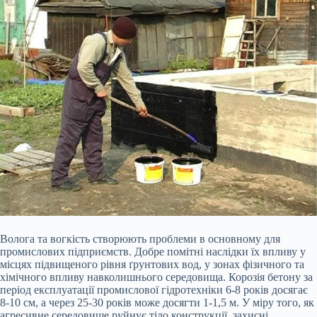
Волога та вогкість створюють проблеми в основному для
промислових підприємств. Добре помітні наслідки їх впливу у
місцях підвищеного рівня ґрунтових вод, у зонах фізичного та
хімічного впливу навколишнього середовища. Корозія бетону за
період експлуатації промислової гідротехніки 6-8 років досягає
8-10 см, а через 25-30 років може досягти 1-1,5 м. У міру того, як
агресивне середовище руйнує тіло конструкції, захисні