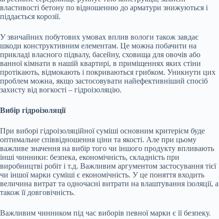
властивості бетону по відношенню до арматури знижуються і
піддається корозії.
У
звичайних побутових умовах вплив вологи також завдає
шкоди конструктивним елементам. Це можна побачити на
прикладі власного підвалу, басейну, сховища для овочів або
ванної кімнати в нашій квартирі, в приміщеннях яких стіни
протікають, відмокають і покриваються грибком. Уникнути цих
проблем можна, якщо застосовувати найефективніший спосіб
захисту від вогкості – гідроізоляцію.
Вибір гідроізоляції
При виборі гідроізоляційної суміші основним критерієм буде
оптимальне співвідношення ціни та якості. Але при цьому
важливе значення на вибір того чи іншого продукту впливають
інші чинники: безпека, економічність, складність при
виробництві робіт і т.д. Важливим аргументом застосування тієї
чи іншої марки суміші є економічність. У це поняття входить
величина витрат та одночасні витрати на влаштування ізоляції, а
також її довговічність.
Важливим чинником під час виборів певної марки є її безпеку.