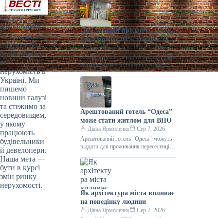
«Весті
будівництва»
На Сумщині продають завод,
— галузевий
який продає 90% товарів за
портал про
кордон
Діана Ярмоленко
Сер 7, 2026
будівництво
У Конотопі виставили на продаж діюче
та
агропідприємство/Inventure У місті
нерухомість в
Конотоп Сумської області виставили
Україні. Ми
на продаж 100% корпоративних прав
пишемо
діючого агропереробного
новини галузі
та стежимо за
Арештований готель “Одеса”
середовищем,
може стати житлом для ВПО
у якому
Діана Ярмоленко
Сер 7, 2026
працюють
Арештований готель "Одеса" можуть
будівельники
віддати для проживання переселенців /
й девелопери.
АРМА Готельний комплекс “Одеса”
Наша мета —
може стати першим арештованим
бути в курсі
об’єктом нерухомості,
змін ринку
нерухомості.
Як архітектура міста впливає
на поведінку людини
Діана Ярмоленко
Сер 7, 2026