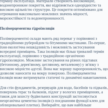
терміну експлуатації. Матеріали створюють високоміцне,
водонепроникне покриття, яке відрізняється однорідністю та
високою щільністю структури. Це покриття оптимізовано для
отримання максимально можливих значень міцності,
морозостійкості та водонепроникності.
Полімерцементна гідроізоляція
Полімерцементні склади мають ряд переваг у порівнянні з
традиційними руберойдом та бітумними мастиками. По-перше,
їхня екологічна нешкідливість і можливість застосування
всередині приміщень. Така ізоляція має більш тривалий термін
експлуатації, порівняно з традиційною органічною
гідроізоляцією. Можливе застосування на різних підставах
(бетонному, дерев'яному, цегляному, металевому) у зв'язку з
високою міцністю адгезії. Вона має хорошу паропроникність, що
дозволяє наносити на мокру поверхню. Полімерцементна
ізоляція може витримувати статичні та динамічні навантаження.
Для стін фундаментів, резервуарів для води, басейнів та підвалів,
поверхонь терас та балконів, підлог у вологих приміщеннях, а
також для захисту будівельних конструкцій застосовується
неорганічна цементна ізоляція (з поєднанням функції клею для
облицювальної плитки). Вибирайте, що вам найбільше