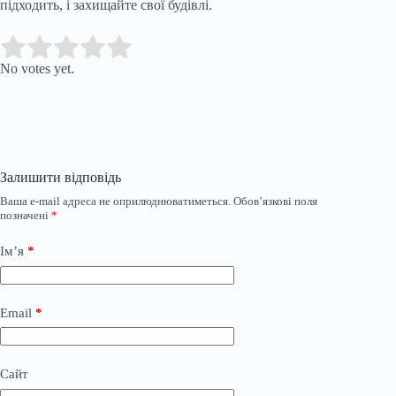
підходить, і захищайте свої будівлі.
Submit Rating
Rate this item:
No votes yet.
Залишити відповідь
Ваша e-mail адреса не оприлюднюватиметься.
Обов’язкові поля
позначені
*
Ім’я
*
Email
*
Сайт