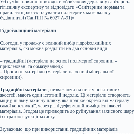
Усі суміші повинні проходити обов'язкову державну санітарно-
гігієнічну експертизу та відповідати «Санітарним нормам та
правилам щодо застосування полімерних матеріалів у
будівництві (СанПіН № 6027 А-91)».
Гідроізоляційні матеріали
Сьогодні у продажу є великий вибір гідроізоляційних
матеріалів, які можна розділити на два основні види:
– традиційні (матеріали на основі полімерної сировини –
приклеювані та обмазувальні);
– Проникні матеріали (матеріали на основі мінеральної
сировини).
Традиційні матеріали
, незважаючи на низку позитивних
якостей, мають один істотний недолік. Ці матеріали створюють
міцну, щільну захисну плівку, яка працює окремо від матеріалу
самої конструкції, через різні деформаційно-міцнісні якості
матеріалів. Згодом це призводить до руйнування захисного шару
із втратою функції захисту.
Зауважимо, що при використанні традиційних матеріалів