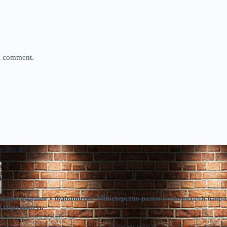
 I comment.
 новини
ціноутворення у будівництві: Міністерство разом із громадами напра
 Нерухомість
расименко
Сер 5, 2026
казники поступово повертаються до рівня попередніх періодів. Сьогодні, 18:16 Фото: m