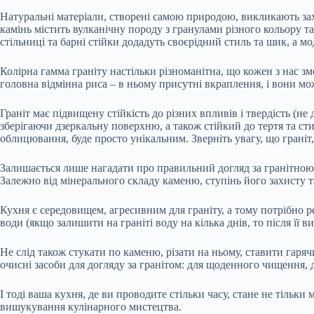
Натуральні матеріали, створені самою природою, викликають з
камінь містить вулканічну породу з гранулами різного кольору та
стільниці та барні стійки додадуть своєрідний стиль та шик, а м
Колірна гамма граніту настільки різноманітна, що кожен з нас зм
головна відмінна риса – в ньому присутні вкраплення, і вони мож
Граніт має підвищену стійкість до різних впливів і твердість (не
зберігаючи дзеркальну поверхню, а також стійкий до тертя та сти
облицювання, буде просто унікальним. Зверніть увагу, що граніт,
Залишається лише нагадати про правильний догляд за гранітною 
Залежно від мінерального складу каменю, ступінь його захисту т
Кухня є середовищем, агресивним для граніту, а тому потрібно р
води (якщо залишити на граніті воду на кілька днів, то після її
Не слід також стукати по каменю, різати на ньому, ставити гаря
очисні засоби для догляду за гранітом: для щоденного чищення, д
І тоді ваша кухня, де ви проводите стільки часу, стане не тільки
вишукування кулінарного мистецтва.