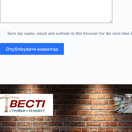
Save my name, email and website in this browser for the next time
Опублікувати коментар
Про сайт
Останні
Реформа 
«Весті будівництва» — галузевий портал про
Столична
будівництво та нерухомість в Україні. Ми
Ганна Ге
пишемо новини галузі та стежимо за
> Наразі по