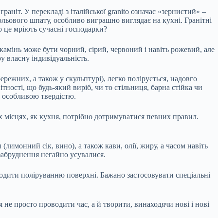
граніт. У перекладі з італійської granito означає «зернистий» –
польового шпату, особливо виграшно виглядає на кухні. Гранітні
о це мріють сучасні господарки?
 камінь може бути чорний, сірий, червоний і навіть рожевий, але
у власну індивідуальність.
ережних, а також у скульптурі), легко полірується, надовго
ності, що будь-який виріб, чи то стільниця, барна стійка чи
я особливою твердістю.
х місцях, як кухня, потрібно дотримуватися певних правил.
лимонний сік, вино), а також кави, олії, жиру, а часом навіть
 забруднення негайно усувалися.
кодити поліруванню поверхні. Бажано застосовувати спеціальні
я не просто проводити час, а й творити, винаходячи нові і нові