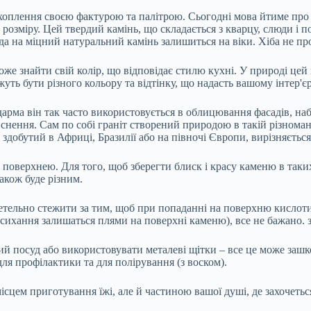
ахоплення своєю фактурою та палітрою. Сьогодні мова
йтиме про 
 розміру. Цей твердий камінь, що складається з кварцу, слюди і 
ода на міцний натуральний камінь залишиться на віки. Хіба не пр
оже знайти свій колір, що відповідає стилю кухні. У природі цей
уть бути різного кольору та відтінку, що надасть вашому інтер'єр
 дарма він так часто використовується в облицювання фасадів, наб
снення. Сам по собі граніт створений природою в такій різноманіт
 здобутий в Африці, Бразилії або на півночі Європи, вирізняєтьс
поверхнею. Для того, щоб зберегти блиск і красу каменю в таки
акож буде різним.
етельно стежити за тим, щоб при попаданні на поверхню кислоти (
 висихання залишаться плями на поверхні каменю), все не бажано.
чий посуд або використовувати металеві щітки – все це може заш
ля профілактики та для полірування (з воском).
 місцем приготування їжі, але й частиною вашої душі, де захочетьс