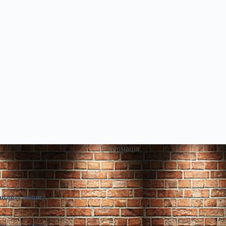
Інформація
цьовує зміни |
infin.com.ua Реформа