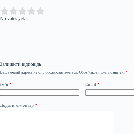
Submit Rating
Rate this item:
No votes yet.
Залишити відповідь
Ваша e-mail адреса не оприлюднюватиметься.
Обов’язкові поля позначені
*
Ім’я
*
Email
*
Додати коментар
*