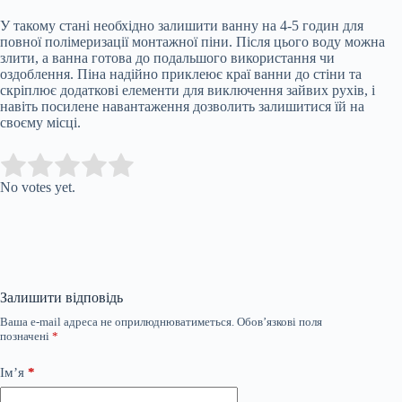
У такому стані необхідно залишити ванну на 4-5 годин для
повної полімеризації монтажної піни. Після цього воду можна
злити, а ванна готова до подальшого використання чи
оздоблення. Піна надійно приклеює краї ванни до стіни та
скріплює додаткові елементи для виключення зайвих рухів, і
навіть посилене навантаження дозволить залишитися їй на
своєму місці.
Submit Rating
Rate this item:
No votes yet.
Залишити відповідь
Ваша e-mail адреса не оприлюднюватиметься.
Обов’язкові поля
позначені
*
Ім’я
*