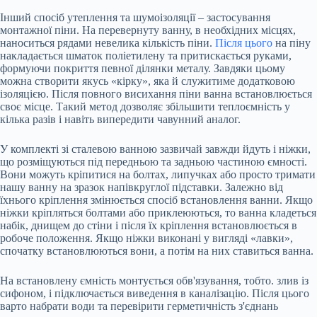
Інший спосіб утеплення та шумоізоляції – застосування
монтажної піни. На перевернуту ванну, в необхідних місцях,
наноситься рядами невелика кількість піни.
Після цього
на піну
накладається шматок поліетилену та притискається руками,
формуючи покриття певної ділянки металу. Завдяки цьому
можна створити якусь «кірку», яка й служитиме додатковою
ізоляцією. Після повного висихання піни ванна встановлюється
своє місце. Такий метод дозволяє збільшити теплоємність у
кілька разів і навіть випередити чавунний аналог.
У комплекті зі сталевою ванною зазвичай завжди йдуть і ніжки,
що розміщуються під передньою та задньою частиною ємності.
Вони можуть кріпитися на болтах, липучках або просто тримати
нашу ванну на зразок напівкруглої підставки. Залежно від
їхнього кріплення змінюється спосіб встановлення ванни. Якщо
ніжки кріпляться болтами або приклеюються, то ванна кладеться
набік, днищем до стіни і після їх кріплення встановлюється в
робоче положення. Якщо ніжки виконані у вигляді «лавки»,
спочатку встановлюються вони, а потім на них ставиться ванна.
На встановлену ємність монтується обв'язування, тобто. злив із
сифоном, і підключається виведення в каналізацію. Після цього
варто набрати води та перевірити герметичність з'єднань