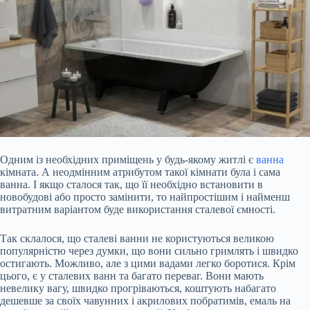
Одним із необхідних приміщень у будь-якому житлі є
ванна
кімната. А неодмінним атрибутом такої кімнати була і сама
ванна. І якщо сталося так, що її необхідно встановити в
новобудові або просто замінити, то найпростішим і найменш
витратним варіантом буде використання сталевої ємності.
Так склалося, що сталеві ванни не користуються великою
популярністю через думки, що вони сильно гримлять і швидко
остигають. Можливо, але з цими вадами легко боротися. Крім
цього, є у сталевих ванн та багато
переваг. Вони мають
невелику вагу, швидко прогріваються, коштують набагато
дешевше за своїх чавунних і акрилових побратимів, емаль на