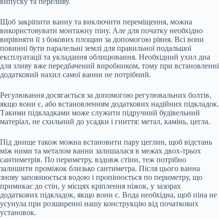
випуску та переливу.
Щоб закріпити ванну та виключити переміщення, можна
використовувати монтажну піну. Але для початку необхідно
вирівняти її з бокових площин за допомогою рівня. Всі вони
повинні бути паралельні землі для правильної подальшої
експлуатації та укладання облицювання. Необхідний ухил дна
для зливу вже передбачений виробником, тому при встановленні
додатковий нахил самої ванни не потрібний.
Регулювання досягається за допомогою регулювальних болтів,
якщо вони є, або встановленням додаткових надійних підкладок.
Такими підкладками може служити підручний будівельний
матеріал, не схильний до усадки і гниття: метал, камінь, цегла.
Під днище також можна встановити пару цеглин, щоб відстань
між ними та металом ванни залишалася в межах двох-трьох
сантиметрів. По периметру, вздовж стіни, теж потрібно
залишити проміжок близько сантиметра. Після цього ванна
знову заповнюється водою і пропінюється по периметру, що
примикає до стін, у місцях кріплення ніжок, у зазорах
додаткових підкладок, якщо вони є. Вода необхідна, щоб піна не
усунула при розширенні нашу конструкцію від початкових
установок.