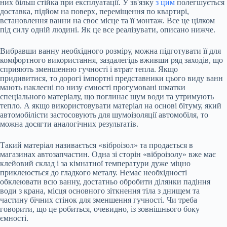
них більш стійка при експлуатації. У зв'язку
з цим
полегшується
доставка, підйом на поверх, переміщення по квартирі,
встановлення ванни на своє місце та її монтаж. Все це цілком
під силу одній людині. Як це все реалізувати, описано нижче.
Вибравши ванну необхідного розміру, можна підготувати її для
комфортного використання, заздалегідь вживши ряд заходів, що
сприяють зменшенню гучності і втрат тепла. Якщо
придивитися, то дорогі імпортні представники цього виду ванн
мають наклеєні по низу ємності прогумовані шматки
спеціального матеріалу, що поглинає шум води та утримують
тепло. А якщо використовувати матеріал на основі бітуму, який
автомобілісти застосовують для шумоізоляції автомобіля, то
можна досягти аналогічних результатів.
Такий матеріал називається «віброізол» та продається в
магазинах автозапчастин. Одна зі сторін «віброізолу» вже має
клейовий склад і за кімнатної температури дуже міцно
приклеюється до гладкого металу. Немає необхідності
обклеювати всю ванну, достатньо обробити ділянки падіння
води з крана, місця основного зіткнення тіла з днищем та
частину бічних стінок для зменшення гучності. Чи треба
говорити, що це робиться, очевидно, із зовнішнього боку
ємності.