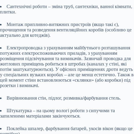
Сантехнічні роботи – зміна труб, сантехніки, ванної кімнати,
плитки.
Монтаж припливно-витяжних пристроїв (якщо такі є),
прочищення та розведення вентиляційних коробів (особливо це
актуально для котеджів).
Електропроводка з урахуванням майбутнього розташування
потужних електроспоживаючих приладів, з урахуванням
розміщення підсвічування та вимикачів. Зазвичай проводка для
житлових приміщень робиться в штробах (каналах у стіні, які
потім заштукатурюються). У офісних приміщеннях дроти ведуть
у спеціальних вузьких коробах – але це менш естетично. Також в
цей момент стіни встановлюються «склянки» (або коробки) під
розетки і вимикачі.
Вирівнювання стін, підлог, розмивка/фарбування стель.
Штукатурка – на цьому вологі роботи з сипучими та
запиленими матеріалами закінчуються.
Поклейка шпалер, фарбування батарей, укосів вікон (якщо це
потрібно).