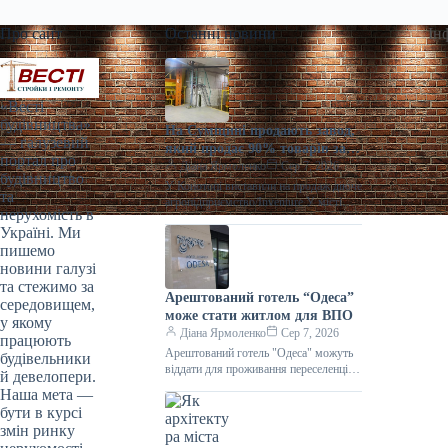
Про сайт
Останні новини
Ін
«Весті
будівництва»
На Сумщині продають завод,
— галузевий
який продає 90% товарів за
портал про
кордон
Діана Ярмоленко
Сер 7, 2026
будівництво
У Конотопі виставили на продаж діюче
та
агропідприємство/Inventure У місті
нерухомість в
Конотоп Сумської області виставили
Україні. Ми
на продаж 100% корпоративних прав
пишемо
діючого агропереробного
новини галузі
та стежимо за
Арештований готель “Одеса”
середовищем,
може стати житлом для ВПО
у якому
Діана Ярмоленко
Сер 7, 2026
працюють
Арештований готель "Одеса" можуть
будівельники
віддати для проживання переселенців /
й девелопери.
АРМА Готельний комплекс “Одеса”
Наша мета —
може стати першим арештованим
бути в курсі
об’єктом нерухомості,
змін ринку