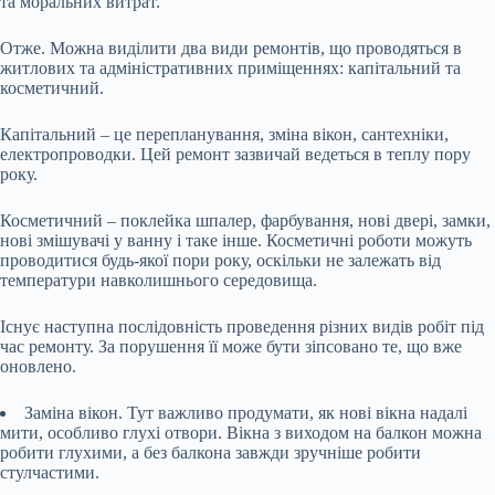
та моральних витрат.
Отже. Можна виділити два види ремонтів, що проводяться в
житлових та адміністративних приміщеннях: капітальний та
косметичний.
Капітальний – це перепланування, зміна вікон, сантехніки,
електропроводки. Цей ремонт зазвичай ведеться в теплу пору
року.
Косметичний – поклейка шпалер, фарбування, нові двері, замки,
нові змішувачі у ванну і таке інше. Косметичні роботи можуть
проводитися будь-якої пори року, оскільки не залежать від
температури навколишнього середовища.
Існує наступна послідовність проведення різних видів робіт під
час ремонту. За порушення її може бути зіпсовано те, що вже
оновлено.
Заміна вікон. Тут важливо продумати, як нові вікна надалі
мити, особливо глухі отвори. Вікна з виходом на балкон можна
робити глухими, а без балкона завжди зручніше робити
стулчастими.