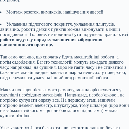
Монтаж розеток, вимикачів, навішування дверей.
Укладання підлогового покриття, укладання плінтусів.
Звичайно, роботи деяких пунктів можна виконувати в іншій
послідовності. Головне, не повинно бути порушено правило:
всі
роботи ведуть у порядку зменшення забруднення
навколишнього простору
.
Так само логічно, що спочатку йдуть масштабніші роботи, а
потім оздоблення. Багато технологій можуть зажадати деякого
часу, наприклад, на сушіння. Щоб не гаяти часу і не стикатися з
бажанням якнайшвидше накласти шар на невисохлу поверхню,
слід перемикати увагу на інший вид ремонтної роботи.
Маючи послідовність самого ремонту, можна орієнтуватися у
закупівлі необхідних матеріалів. Наприклад, необов'язково і не
потрібно купувати одразу все. На першому етапі зазвичай
потрібно цемент, алебастр, штукатурка, тому шпалери (щоб вони
не займали зайвого місця і не бовталися під ногами) можна
купити пізніше.
У результаті хотілося б сказати, що ремонт це завжди бруд та