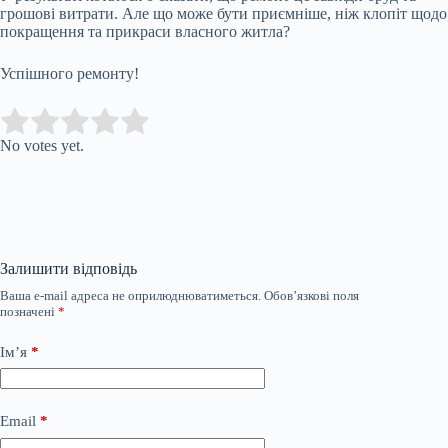
грошові витрати. Але що може бути приємніше, ніж клопіт щодо
покращення та прикраси власного житла?
Успішного ремонту!
Submit Rating
Rate this item:
No votes yet.
Залишити відповідь
Ваша e-mail адреса не оприлюднюватиметься.
Обов’язкові поля
позначені
*
Ім’я
*
Email
*