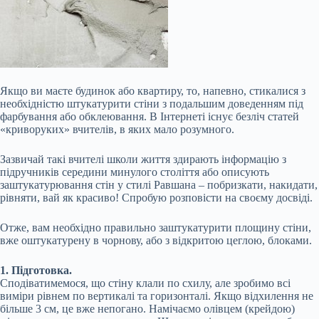
Якщо ви маєте будинок або квартиру, то, напевно, стикалися з
необхідністю штукатурити стіни з подальшим доведенням під
фарбування або обклеювання. В Інтернеті існує безліч статей
«криворуких» вчителів, в яких мало розумного.
Зазвичай такі вчителі школи життя здирають інформацію з
підручників середини минулого століття або описують
заштукатурювання стін у стилі Равшана – побризкати, накидати,
рівняти, вай як красиво! Спробую розповісти на своєму досвіді.
Отже, вам необхідно правильно
заштукатурити площину стіни,
вже оштукатурену в чорнову, або з відкритою цеглою, блоками.
1. Підготовка.
Сподіватимемося, що стіну клали по схилу, але зробимо всі
виміри рівнем по вертикалі та горизонталі. Якщо відхилення не
більше 3 см, це вже непогано. Намічаємо олівцем (крейдою)