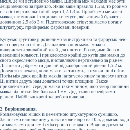
місця, де ми встановимо маяки. Ширина між маяками має бути
дещо меншою за правило. Якщо ваше правило 1,5 м, то робимо
на стіні вертикальні лінії через 1,2-1,3 м. Придбаємо металеві
маяки, штамповані з оцинковки смуги, які зазвичай бувають
довжиною 2,5 або 3 м. Підготовляємо стіну: знімаємо погану
штукатурку, прибираємо фарбовані поверхні.
Купуємо ґрунтовку, розводимо за інструкцією та фарбуємо нею
всю поверхню стіни. Для наклеювання маяка можна
використати звичайний клей для плитки. Розводимо його в
невеликій кількості і приклеюємо крайні до кутів два маяки до
свого окресленого місця, виставляючи вертикально за рівнем.
Для цього добре мати довгий відкалібрований рівень 1,5-2 м.
Доведеться чекати, коли маяки застигнуть, готуючи інші стіни.
Потім між двох крайніх маяків натягуємо знизу та зверху нитки.
Ці нитки дадуть нам додаткові точки площини. Також
приклеюємо всі середні маяки таким чином, щоб зазор площини
маяка від нитки був близько 1 мм. Додатково перевіряємо
рівнем. Найбільш кропітка робота виконана.
2. Вирівнювання.
Розпаковуємо мішок із цементною штукатурною сумішшю.
Засипаємо наполовину у пластикове відро на 10 л, додаємо води
та заважаємо дрилем із міксерною насадкою. Води додаємо за
необхідністю, щоб вийшла сметаноподібна маса.