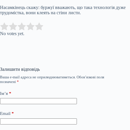
Насамкінець скажу: буржуї вважають, що така технологія дуже
трудомістка, вони клеять на стіни листи.
Submit Rating
Rate this item:
No votes yet.
Залишити відповідь
Ваша e-mail адреса не оприлюднюватиметься.
Обов’язкові поля
позначені
*
Ім’я
*
Email
*