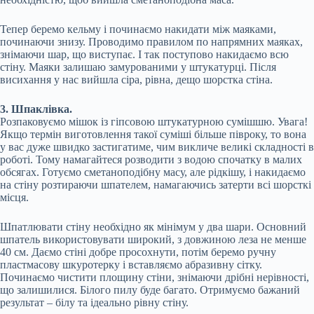
Тепер беремо кельму і починаємо накидати між маяками,
починаючи знизу. Проводимо правилом по напрямних маяках,
знімаючи шар, що виступає. І так поступово накидаємо всю
стіну. Маяки залишаю замурованими у штукатурці. Після
висихання у нас вийшла сіра, рівна, дещо шорстка стіна.
3. Шпаклівка.
Розпаковуємо мішок із гіпсовою штукатурною сумішшю. Увага!
Якщо термін виготовлення такої суміші більше півроку, то вона
у вас дуже швидко застигатиме, чим викличе великі складності в
роботі. Тому намагайтеся розводити з водою спочатку в малих
обсягах. Готуємо сметаноподібну масу, але рідкішу, і накидаємо
на стіну розтираючи шпателем, намагаючись затерти всі шорсткі
місця.
Шпатлювати стіну необхідно як мінімум у два шари. Основний
шпатель використовувати широкий, з довжиною леза не менше
40 см. Даємо стіні добре просохнути, потім беремо ручну
пластмасову шкуротерку і вставляємо абразивну сітку.
Починаємо чистити площину стіни, знімаючи дрібні нерівності,
що залишилися. Білого пилу буде багато. Отримуємо бажаний
результат – білу та ідеально рівну стіну.