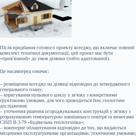
Після придбання готового проекту котеджу, що включає повний
комплект технічної документації, цей проект має бути
«прив'язаний» до умов ділянки (тобто адаптований).
Це насамперед означає:
– розміщення котеджу на ділянці відповідно до затвердженого
генерального плану;
– коригування нульового циклу у зв'язку з конкретними
ґрунтовими умовами, для чого проводиться їхнє геологічне
дослідження;
– уточнення рішення огороджувальних конструкцій у зв'язку з
розрахунковою температурою
зовнішнього повітря та вимогами
СНіП II-3-79 «Будівельна теплотехніка»;
– інженерне облаштування відповідно до тих, що видаються
місцевими експлуатуючими організаціями, технічними умовами;