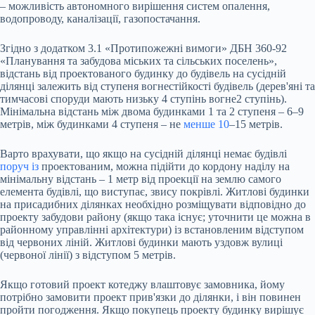
– можливість автономного вирішення систем опалення,
водопроводу, каналізації, газопостачання.
Згідно з додатком 3.1 «Протипожежні вимоги» ДБН 360-92
«Планування та забудова міських та сільських поселень»,
відстань від проектованого будинку до будівель на сусідній
ділянці залежить від ступеня вогнестійкості будівель (дерев'яні та
тимчасові споруди мають низьку 4 ступінь вогне2 ступінь).
Мінімальна відстань між двома будинками 1 та 2 ступеня – 6–9
метрів, між будинками 4 ступеня – не
менше 10
–15 метрів.
Варто врахувати, що якщо на сусідній ділянці немає будівлі
поруч із
проектованим, можна підійти до кордону наділу на
мінімальну відстань – 1 метр від проекції на землю самого
елемента будівлі, що виступає, звису покрівлі. Житлові будинки
на присадибних ділянках необхідно розміщувати відповідно до
проекту забудови району (якщо така існує; уточнити це можна в
районному управлінні архітектури) із встановленим відступом
від червоних ліній. Житлові будинки мають уздовж вулиці
(червоної лінії) з відступом 5 метрів.
Якщо готовий проект котеджу влаштовує замовника, йому
потрібно замовити проект прив'язки до ділянки, і він повинен
пройти погодження. Якщо покупець проекту будинку вирішує