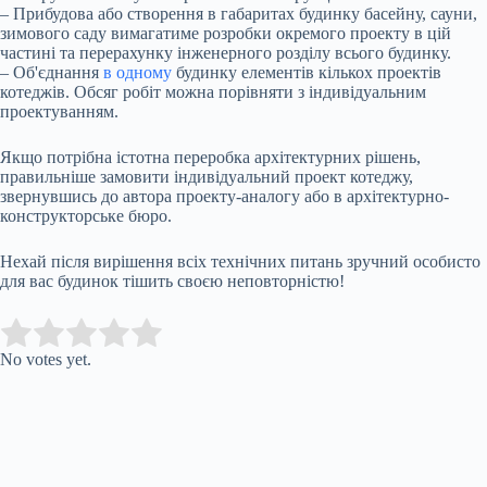
– Прибудова або створення в габаритах будинку басейну, сауни,
зимового саду вимагатиме розробки окремого проекту в цій
частині та перерахунку інженерного розділу всього будинку.
– Об'єднання
в одному
будинку елементів кількох проектів
котеджів. Обсяг робіт можна порівняти з індивідуальним
проектуванням.
Якщо потрібна істотна переробка архітектурних рішень,
правильніше замовити індивідуальний проект котеджу,
звернувшись до автора проекту-аналогу або в архітектурно-
конструкторське бюро.
Нехай після вирішення всіх технічних питань зручний особисто
для вас будинок тішить своєю неповторністю!
Submit Rating
Rate this item:
No votes yet.