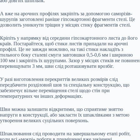
або довгих шпильок.
А вже на арочних профілях закріпіть за допомогою саморізів-
шурупів заготовлені раніше гіпсокартонні фрагменти стелі. Це
дозволить уникнути тріщин у місцях стику фрагментів стелі.
Кріпіть у напрямку від середини гіпсокартонного листа до його
країв. Постарайтеся, щоб стики листів припадали на арочні
профілі. Це не завжди можливо, на такі стики накладіть з
тильного боку сталеві смуги завтовшки 0,5-0,6 мм і шириною
100 мм і закріпіть їх шурупами. Зазор у місцях стиків не повинен
перевищувати 3 мм, шви слід розташовувати врозбіг.
У разі виготовлення перекриттів великих розмірів слід
передбачити розділовий шов та спеціальну конструкцію, що
забезпечує вільне переміщення стелі щодо стін при
температурних чи інших деформаціях.
Шви можна залишити відкритими, що сприятиме зняттю
напруги в конструкції, або закласти їх шпаклівками з метою
утворення великих суцільних поверхонь.
Шпаклювання слід проводити на завершальному етапі робіт,
коли всі «мокрі» роботи в приміщенні вже закінчені,