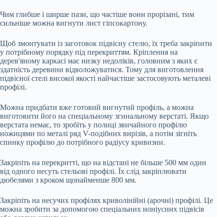
Чим глибше і ширше пази, що частіше вони прорізані, тим
сильніше можна вигнути лист гіпсокартону.
Щоб змонтувати із заготовок підвісну стелю, їх треба закріпити
у потрібному порядку під перекриттям. Кріплення на
дерев'яному каркасі має низку недоліків, головним з яких є
здатність деревини відволожуватися. Тому для виготовлення
підвісної стелі високої якості найчастіше застосовують металеві
профілі.
Можна придбати вже готовий вигнутий профіль, а можна
виготовити його на спеціальному згинальному верстаті. Якщо
верстата немає, то зробіть у полиці звичайного профілю
ножицями по металі ряд V-подібних вирізів, а потім зігніть
спинку профілю до потрібного радіусу кривизни.
Закріпіть на перекритті, що на відстані не більше 500 мм один
від одного несуть стельові профілі. Їх слід закріплювати
дюбелями з кроком щонайменше 800 мм.
Закріпіть на несучих профілях криволінійні (арочні) профілі. Це
можна зробити за допомогою спеціальних ноніусних підвісів