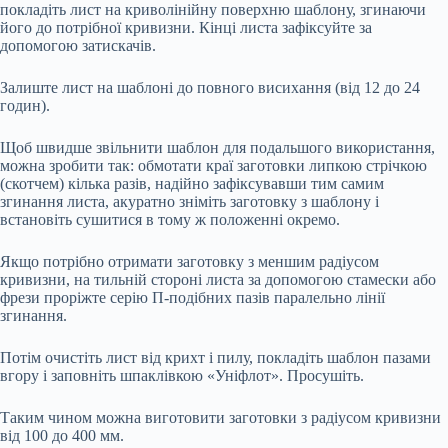
покладіть лист на криволінійну поверхню шаблону, згинаючи
його до потрібної кривизни. Кінці листа зафіксуйте за
допомогою затискачів.
Залиште лист на шаблоні до повного висихання (від 12 до 24
годин).
Щоб швидше звільнити шаблон для подальшого використання,
можна зробити так: обмотати краї заготовки липкою стрічкою
(скотчем) кілька разів, надійно зафіксувавши тим самим
згинання листа, акуратно зніміть заготовку з шаблону і
встановіть сушитися в тому ж положенні окремо.
Якщо потрібно отримати заготовку з меншим радіусом
кривизни, на тильній стороні листа за допомогою стамески або
фрези проріжте серію П-подібних пазів паралельно лінії
згинання.
Потім очистіть лист від крихт і пилу, покладіть шаблон пазами
вгору і заповніть шпаклівкою «Уніфлот». Просушіть.
Таким чином можна виготовити заготовки з радіусом кривизни
від 100 до 400 мм.