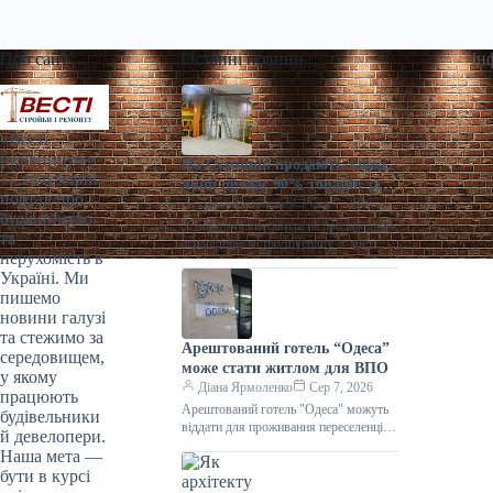
Про сайт
Останні новини
Ін
«Весті
будівництва»
На Сумщині продають завод,
— галузевий
який продає 90% товарів за
портал про
кордон
Діана Ярмоленко
Сер 7, 2026
будівництво
У Конотопі виставили на продаж діюче
та
агропідприємство/Inventure У місті
нерухомість в
Конотоп Сумської області виставили
Україні. Ми
на продаж 100% корпоративних прав
пишемо
діючого агропереробного
новини галузі
та стежимо за
Арештований готель “Одеса”
середовищем,
може стати житлом для ВПО
у якому
Діана Ярмоленко
Сер 7, 2026
працюють
Арештований готель "Одеса" можуть
будівельники
віддати для проживання переселенців /
й девелопери.
АРМА Готельний комплекс “Одеса”
Наша мета —
може стати першим арештованим
бути в курсі
об’єктом нерухомості,