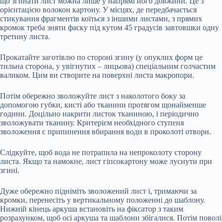
що згинати лист можна лише у напрямі його довжини. Це з
орієнтацією волокон картону. У місцях, де
передбачається
стикування фрагментів коїться з іншими листами, з прямих
кромок треба зняти фаску під кутом 45 градусів завтовшки одну
третину листа.
Прокатайте заготівлю по стороні згину (у опуклих форм це
тильна сторона, у увігнутих – лицьова) спеціальним голчастим
валиком. Цим ви створите на поверхні листа макропори.
Потім обережно зволожуйте лист з наколотого боку за
допомогою губки, кисті або тканини протягом щонайменше
години. Доцільно накрити листок тканиною, і періодично
зволожувати тканину. Критерієм необхідного ступеня
зволоження є припинення вбирання води в проколоті отвори.
Слідкуйте, щоб вода не потрапила на непроколоту сторону
листа. Якщо та намокне, лист гіпсокартону може луснути при
згині.
Дуже обережно підніміть зволожений лист і, тримаючи за
кромки, перенесіть у вертикальному положенні до шаблону.
Нижній кінець аркуша встановіть на фіксатор з таким
розрахунком, щоб осі аркуша та шаблони збігалися. Потім поволі