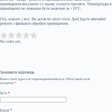
приміщення висушене і у ньому усунуто протяги. Температура в
приміщенні не повинна бути нижчою за +10°С.
Ось, власне, і все. Ви досягли своєї стелі. Далі йдуть звичайні
роботи з фінішної обробки приміщення.
Submit Rating
Rate this item:
No votes yet.
Залишити відповідь
Ваша e-mail адреса не оприлюднюватиметься.
Обов’язкові поля
позначені
*
Ім’я
*
Email
*