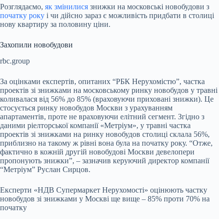
Розглядаємо,
як змінилися
знижки на московські новобудови з
початку року
і чи дійсно зараз є можливість придбати в столиці
нову квартиру за половину ціни.
Захопили новобудови
rbc.group
За оцінками експертів, опитаних “РБК Нерухомістю”, частка
проектів зі знижками на московському ринку новобудов у травні
коливалася від 56% до 85% (враховуючи приховані знижки). Це
стосується ринку новобудов Москви з урахуванням
апартаментів, проте не враховуючи елітний сегмент. Згідно з
даними ріелторської компанії «Метріум», у травні частка
проектів зі знижками на ринку новобудов столиці склала 56%,
приблизно на такому ж рівні вона була на початку року. “Отже,
фактично в кожній другій новобудові Москви девелопери
пропонують знижки”, – зазначив керуючий директор компанії
“Метріум” Руслан Сирцов.
Експерти «НДВ Супермаркет Нерухомості» оцінюють частку
новобудов зі знижками у Москві ще вище – 85% проти 70% на
початку