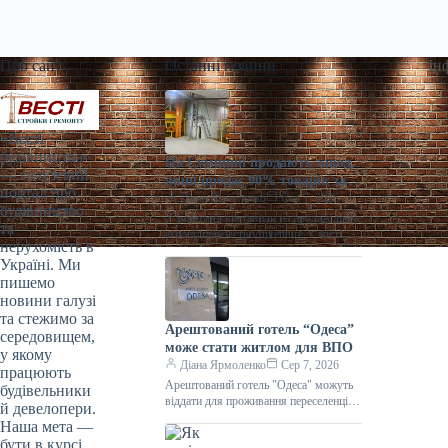
Про сайт
Останні новини
Ін
«Весті
будівництва»
На Сумщині продають завод,
— галузевий
який продає 90% товарів за
портал про
кордон
Діана Ярмоленко
Сер 7, 2026
будівництво
У Конотопі виставили на продаж діюче
та
агропідприємство/Inventure У місті
нерухомість в
Конотоп Сумської області виставили
Україні. Ми
на продаж 100% корпоративних прав
пишемо
діючого агропереробного
новини галузі
та стежимо за
Арештований готель “Одеса”
середовищем,
може стати житлом для ВПО
у якому
Діана Ярмоленко
Сер 7, 2026
працюють
Арештований готель "Одеса" можуть
будівельники
віддати для проживання переселенців /
й девелопери.
АРМА Готельний комплекс “Одеса”
Наша мета —
може стати першим арештованим
бути в курсі