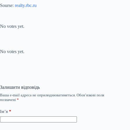
Sourse:
realty.rbc.ru
Submit Rating
Rate this
item:
No votes yet.
Submit Rating
Rate this item:
No votes yet.
Залишити відповідь
Ваша e-mail адреса не оприлюднюватиметься.
Обов’язкові поля
позначені
*
Ім’я
*