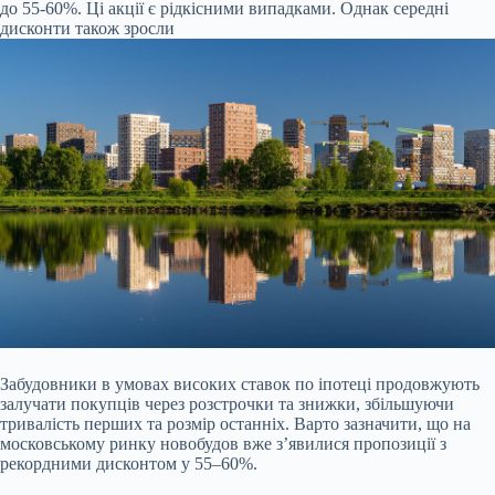
до 55-60%. Ці акції є рідкісними випадками. Однак середні
дисконти також зросли
Забудовники в умовах високих ставок по іпотеці продовжують
залучати покупців через розстрочки та знижки, збільшуючи
тривалість перших та розмір останніх. Варто зазначити, що на
московському ринку новобудов вже з’явилися пропозиції з
рекордними дисконтом у 55–60%.