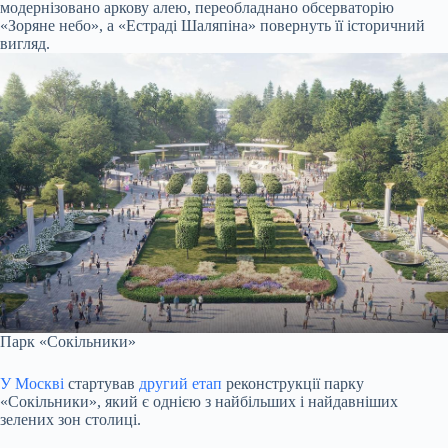
модернізовано аркову алею, переобладнано обсерваторію
«Зоряне небо», а «Естраді Шаляпіна» повернуть її історичний
вигляд.
Парк «Сокільники»
У Москві
стартував
другий етап
реконструкції парку
«Сокільники», який є однією з найбільших і найдавніших
зелених зон столиці.