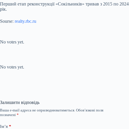
Перший етап реконструкції «Сокільників» тривав з 2015 по 2024
рік.
Sourse:
realty.rbc.ru
Submit Rating
Rate this
item:
No votes yet.
Submit Rating
Rate this item:
No votes yet.
Залишити відповідь
Ваша e-mail адреса не оприлюднюватиметься.
Обов’язкові поля
позначені
*
Ім’я
*