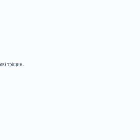
яві тріщин.