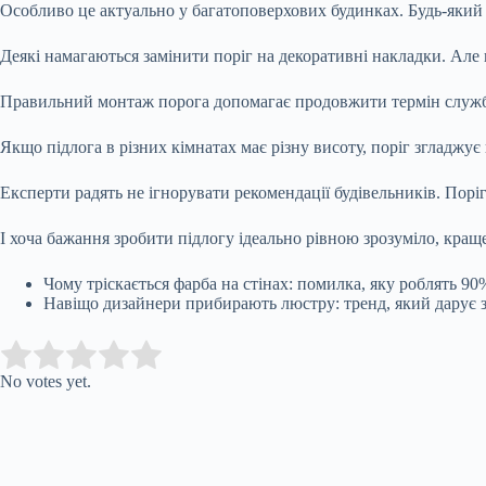
Особливо це актуально у багатоповерхових будинках. Будь-який 
Деякі намагаються замінити поріг на декоративні накладки. Але
Правильний монтаж порога допомагає продовжити термін служби 
Якщо підлога в різних кімнатах має різну висоту, поріг згладжу
Експерти радять не ігнорувати рекомендації будівельників. Поріг 
І хоча бажання зробити підлогу ідеально рівною зрозуміло, кращ
Чому тріскається фарба на стінах: помилка, яку роблять 9
Навіщо дизайнери прибирають люстру: тренд, який дарує 
Submit Rating
Rate this item:
No votes yet.