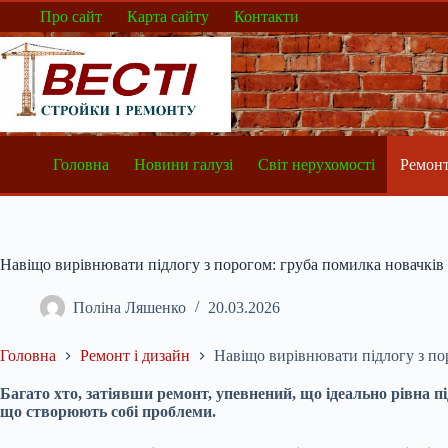
Перейти
Про сайт
Карта сайту
Контакти
до
вмісту
Головна
Новини галузі
Світ нерухомості
Ремонт
Навіщо вирівнювати підлогу з порогом: груба помилка новачків
Поліна Ляшенко
20.03.2026
Головна
Ремонт і дизайн
Навіщо вирівнювати підлогу з по
Багато хто, затіявши ремонт, упевнений, що ідеально рівна пі
що створюють собі проблеми.