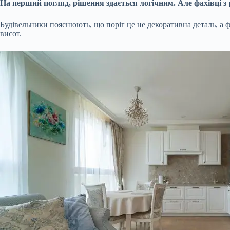
На перший погляд, рішення здається логічним. Але фахівці з
Будівельники пояснюють, що поріг це не декоративна деталь, а
висот.