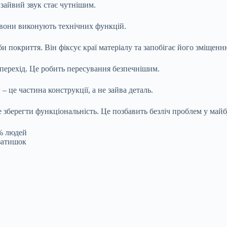
зайвий звук стає чутнішим.
 вони виконують технічних функцій.
покриття. Він фіксує краї матеріалу та запобігає його зміщенн
є перехід. Це робить пересування безпечнішим.
– це частина конструкції, а не зайва деталь.
е зберегти функціональність. Це позбавить безліч проблем у май
0% людей
затишок