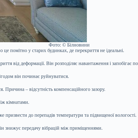
Фото: © Білновини
це помітно у старих будинках, де перекриття не ідеальні.
иття від деформації. Він розподіляє навантаження і запобігає по
Згодом він починає руйнуватися.
я. Причина – відсутність компенсаційного зазору.
між кімнатами.
е призвести до перепадів температури та підвищеної вологості.
Він знижує передачу вібрацій між приміщеннями.