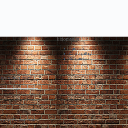
Інформація
Про сайт
Карта сайту
Контакти
і виставили на продаж
лекс “Одеса” може стати