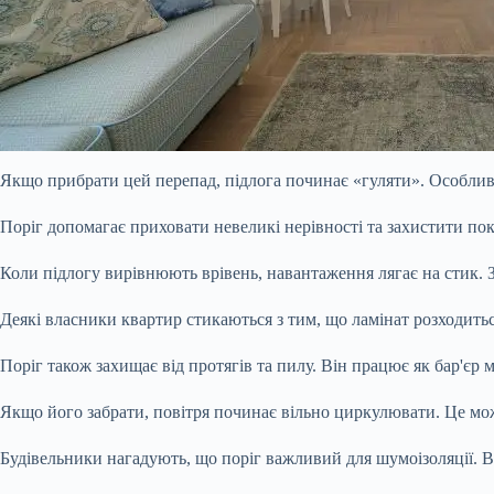
Якщо прибрати цей перепад, підлога починає «гуляти». Особливо 
Поріг допомагає приховати невеликі нерівності та захистити покр
Коли підлогу вирівнюють врівень, навантаження лягає на стик. 
Деякі власники квартир стикаються з тим, що ламінат розходитьс
Поріг також захищає від протягів та пилу. Він працює як бар'єр 
Якщо його забрати, повітря починає вільно циркулювати. Це мож
Будівельники нагадують, що поріг важливий для шумоізоляції. 