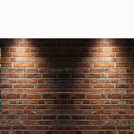
 новини
ні продають завод, який продає 90% товарів за кордон
моленко
Сер 7, 2026
виставили на продаж діюче агропідприємство/Inventure У місті Конотоп Сумської област
ративних прав діючого агропереробного
ний готель “Одеса” може стати житлом для ВПО
моленко
Сер 7, 2026
 готель "Одеса" можуть віддати для проживання переселенців / АРМА Готельний комп
штованим об’єктом нерухомості,