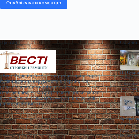
Опублікувати коментар
Про сайт
Останні
На Сумщи
«Весті будівництва» — галузевий портал про
Діана Яр
будівництво та нерухомість в Україні. Ми
У Конотопі 
пишемо новини галузі та стежимо за
100% корпо
середовищем, у якому працюють будівельники
й девелопери. Наша мета — бути в курсі змін
ринку нерухомості.
Арештова
Діана Яр
Арештований
першим аре