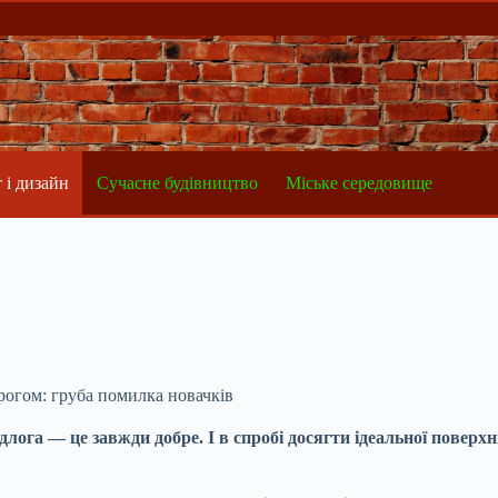
 і дизайн
Сучасне будівництво
Міське середовище
рогом: груба помилка новачків
длога — це завжди добре. І в спробі досягти ідеальної поверх