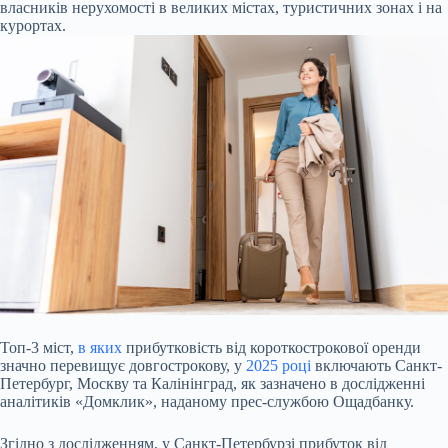
власників нерухомості в великих містах, туристичних зонах і на
курортах.
Топ-3 міст,
в яких
прибутковість від короткострокової оренди
значно перевищує довгострокову, у
2025 році
включають Санкт-
Петербург, Москву та Калінінград, як зазначено в дослідженні
аналітиків «Домклик», наданому прес-службою Ощадбанку.
Згідно з дослідженням, у Санкт-Петербурзі прибуток від