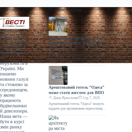
Про сайт
Останні новини
Ін
«Весті
будівництва»
На Сумщині продають завод,
— галузевий
який продає 90% товарів за
портал про
кордон
Діана Ярмоленко
Сер 7, 2026
будівництво
У Конотопі виставили на продаж діюче
та
агропідприємство/Inventure У місті
нерухомість в
Конотоп Сумської області виставили
Україні. Ми
на продаж 100% корпоративних прав
пишемо
діючого агропереробного
новини галузі
та стежимо за
Арештований готель “Одеса”
середовищем,
може стати житлом для ВПО
у якому
Діана Ярмоленко
Сер 7, 2026
працюють
Арештований готель "Одеса" можуть
будівельники
віддати для проживання переселенців /
й девелопери.
АРМА Готельний комплекс “Одеса”
Наша мета —
може стати першим арештованим
бути в курсі
об’єктом нерухомості,
змін ринку