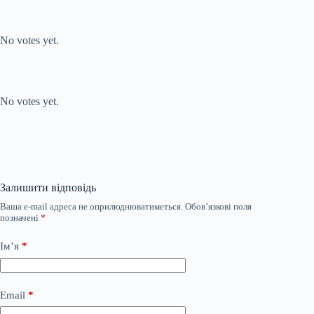
Submit Rating
Rate this
item:
No votes yet.
Submit Rating
Rate this item:
No votes yet.
Залишити відповідь
Ваша e-mail адреса не оприлюднюватиметься.
Обов’язкові поля
позначені
*
Ім’я
*
Email
*