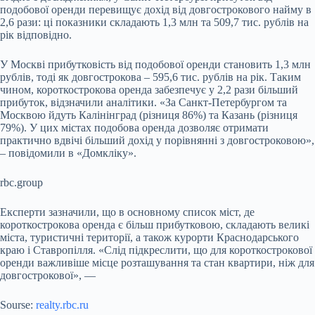
подобової оренди перевищує дохід від довгострокового найму в
2,6 рази: ці показники складають 1,3 млн та 509,7 тис. рублів на
рік відповідно.
У Москві прибутковість від подобової оренди становить 1,3 млн
рублів, тоді як довгострокова – 595,6 тис. рублів на рік. Таким
чином, короткострокова оренда забезпечує у 2,2 рази більший
прибуток, відзначили аналітики. «За Санкт-Петербургом та
Москвою йдуть Калінінград (різниця 86%) та Казань (різниця
79%). У цих містах подобова оренда дозволяє отримати
практично вдвічі більший дохід у порівнянні з довгостроковою»,
– повідомили в «Домкліку».
rbc.group
Експерти зазначили, що в основному список міст, де
короткострокова оренда є більш прибутковою, складають великі
міста, туристичні території, а також курорти Краснодарського
краю і Ставропілля. «Слід підкреслити, що для короткострокової
оренди важливіше місце розташування та стан квартири, ніж для
довгострокової», —
Sourse:
realty.rbc.ru