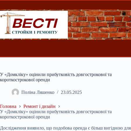
Перейти
до
вмісту
У «Домкліку» оцінили прибутковість довгострокової та
короткострокової оренди
Поліна Ляшенко
23.05.2025
Головна
Ремонт і дизайн
У «Домкліку» оцінили прибутковість довгострокової та
короткострокової оренди
Дослідження виявило, що подобова оренда є більш вигідною для