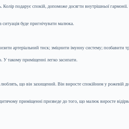
Колір подарує спокій, допоможе досягти внутрішньої гармонії. У
а ситуація буде пригнічувати малюка.
низити артеріальний тиск; зміцнити імунну систему; позбавити т
ю. У такому приміщенні легко засипати.
люблять, що він захищений. Він виросте спокійним у рожевій дитя
дитячому приміщенні призведе до того, що малюк виросте відірв