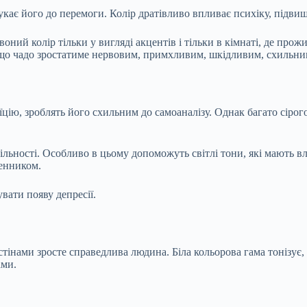
кає його до перемоги. Колір дратівливо впливає психіку, підвищ
ний колір тільки у вигляді акцентів і тільки в кімнаті, де прожи
, що чадо зростатиме нервовим, примхливим, шкідливим, схильним
їцію, зроблять його схильним до самоаналізу. Однак багато сірого
ільності. Особливо в цьому допоможуть світлі тони, які мають вл
енником.
вати появу депресії.
и стінами зросте справедлива людина. Біла кольорова гама тонізу
ами.