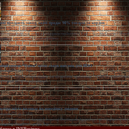
ні продають завод, який продає 90% товарів за кордон
моленко
Сер 7, 2026
виставили на продаж діюче агропідприємство/Inventure У місті Конотоп Сумської област
ративних прав діючого агропереробного
ний готель “Одеса” може стати житлом для ВПО
моленко
Сер 7, 2026
 готель "Одеса" можуть віддати для проживання переселенців / АРМА Готельний комп
штованим об’єктом нерухомості,
ектура міста впливає на поведінку людини
моленко
Сер 7, 2026
ара CEO та керівний партнер Greenwood Development Архітектуру часто оцінюють через
та вартість квадратного метра. Але…
облено в INFBusiness.