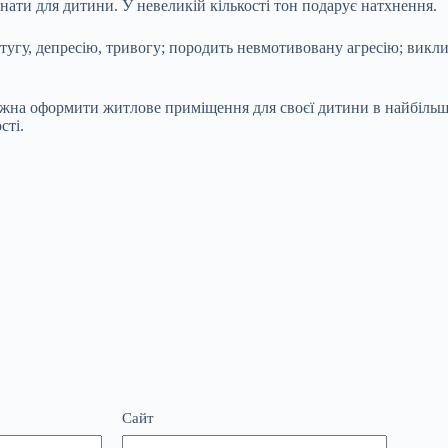
ати для дитини. У невеликій кількості тон подарує натхнення.
тугу, депресію, тривогу; породить невмотивовану агресію; виклич
можна оформити житлове приміщення для своєї дитини в найбільш
сті.
Сайт