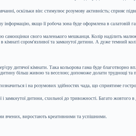
авчанні, оскільки він: стимулює розумову активність; сприяє п
інформацію, якщо її робоча зона буде оформлена в салатовій гам
ю самооцінки свого маленького мешканця. Колір наділить малюка
 в кімнаті сором'язливої та замкнутої дитини. А дуже темний кол
'єру дитячої кімнати. Така кольорова гама буде благотворно в
ь дитину більш живою та веселою; допоможе долати труднощі та 
означиться і на розумових здібностях чада, що сприятиме гострот
 і замкнутої дитини, схильної до тривожності. Багато жовтого в
нями вчених, виростають креативними та успішними.