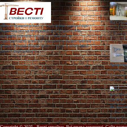
На Сумщи
«Весті будівництва» — галузевий портал про
Діана Яр
будівництво та нерухомість в Україні. Ми
У Конотопі 
пишемо новини галузі та стежимо за
100% корпо
середовищем, у якому працюють будівельники
й девелопери. Наша мета — бути в курсі змін
ринку нерухомості.
Арештова
Діана Яр
Арештований
першим аре
Як архіт
Діана Яр
Віталій Маж
технології 
Copyright © 2025 - Весті стройки. Всі права захищені. Сайт розр