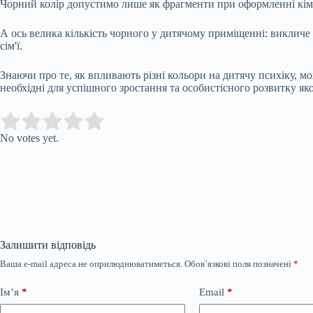
Чорний колір допустимо лише як фрагменти при оформленні кімн
А ось велика кількість чорного у дитячому приміщенні: викличе 
сім'ї.
Знаючи про те, як впливають різні кольори на дитячу психіку, 
необхідні для успішного зростання та особистісного розвитку яко
Submit Rating
Rate this item:
No votes yet.
Залишити відповідь
Ваша e-mail адреса не оприлюднюватиметься.
Обов’язкові поля позначені
*
Ім’я
*
Email
*