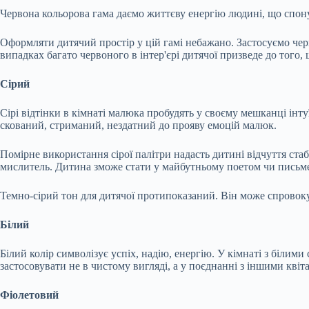
Червона кольорова гама даємо життєву енергію людині, що спону
Оформляти дитячий простір у цій гамі небажано. Застосуємо черво
випадках багато червоного в інтер'єрі дитячої призведе до того
Сірий
Сірі відтінки в кімнаті малюка пробудять у своєму мешканці інту
скований, стриманий, нездатний до прояву емоцій малюк.
Помірне використання сірої палітри надасть дитині відчуття стаб
мислитель. Дитина зможе стати у майбутньому поетом чи письм
Темно-сірий тон для дитячої протипоказаний. Він може спровоку
Білий
Білий колір символізує успіх, надію, енергію. У кімнаті з білим
застосовувати не в чистому вигляді, а у поєднанні з іншими квіт
Фіолетовий