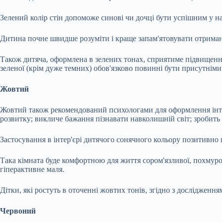
Зелений колір стін допоможе синові чи дочці бути успішним у н
Дитина почне швидше розуміти і краще запам'ятовувати отриману 
Також дитяча, оформлена в зелених тонах, сприятиме підвищенн
зеленої (крім дуже темних) обов'язково повинні бути присутніми
Жовтий
Жовтий також рекомендований психологами для оформлення інтер
розвитку; викличе бажання пізнавати навколишній світ; зробит
Застосування в інтер'єрі дитячого сонячного кольору позитивно п
Така кімната буде комфортною для життя сором'язливої, похмурої
гіперактивне маля.
Дітки, які ростуть в оточенні жовтих тонів, згідно з досліджен
Червоний