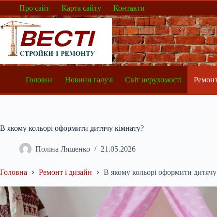
Перейти
Про сайт
Карта сайту
Контакти
до
вмісту
Головна
Новини галузі
Світ нерухомості
Ремонт
В якому кольорі оформити дитячу кімнату?
Поліна Ляшенко
21.05.2026
Головна
Ремонт і дизайн
В якому кольорі оформити дитячу