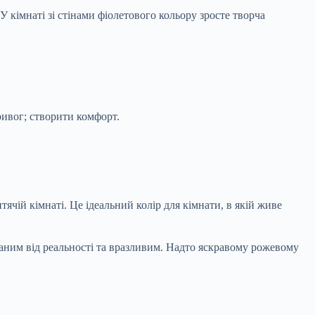
 кімнаті зі стінами фіолетового кольору зросте творча
ривог; створити комфорт.
чій кімнаті. Це ідеальний колір для кімнати, в якій живе
аним від реальності та вразливим. Надто яскравому рожевому