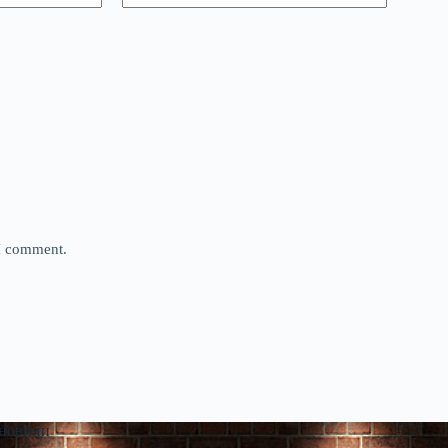
 I comment.
 новини