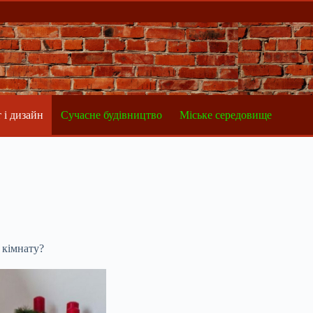
 і дизайн
Сучасне будівництво
Міське середовище
 кімнату?