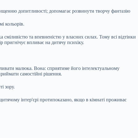
ідвищенню допитливості; допомагає розвинути творчу фантазію
і кольорів.
 сміливістю та впевненістю у власних силах. Тому всі відтінки
ір пригнічує впливає на дитячу психіку.
пливати малюка. Вона: сприятиме його інтелектуальному
приймати самостійні рішення.
і зору.
 дитячому інтер'єрі протипоказано, якщо в кімнаті проживає