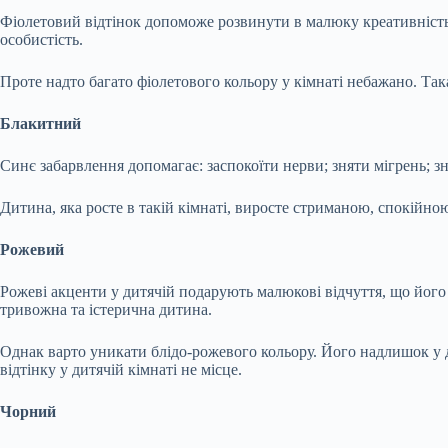
Фіолетовий відтінок допоможе розвинути в малюку креативність. 
особистість.
Проте надто багато фіолетового кольору у кімнаті небажано. Так
Блакитний
Синє забарвлення допомагає: заспокоїти нерви; зняти мігрень; з
Дитина, яка росте в такій кімнаті, виросте стриманою, спокійно
Рожевий
Рожеві акценти у дитячій подарують малюкові відчуття, що його 
тривожна та істерична дитина.
Однак варто уникати блідо-рожевого кольору. Його надлишок у 
відтінку у дитячій кімнаті не місце.
Чорний