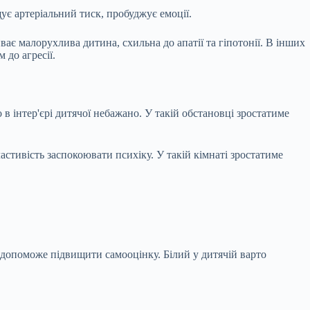
ує артеріальний тиск, пробуджує емоції.
ває малорухлива дитина, схильна до апатії та гіпотонії. В інших
 до агресії.
 в інтер'єрі дитячої небажано. У такій обстановці зростатиме
астивість заспокоювати психіку. У такій кімнаті зростатиме
є, допоможе підвищити самооцінку. Білий у дитячій варто