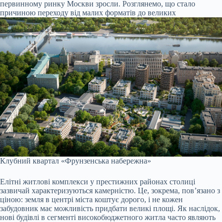
первинному ринку Москви зросли. Розглянемо, що стало
причиною переходу від малих форматів до великих
Клубний квартал «Фрунзенська набережна»
Елітні житлові комплекси у престижних районах столиці
зазвичай характеризуються камерністю. Це, зокрема, пов’язано з
ціною: земля в центрі міста коштує дорого, і не кожен
забудовник має можливість придбати великі площі. Як наслідок,
нові будівлі в сегменті високобюджетного житла часто являють