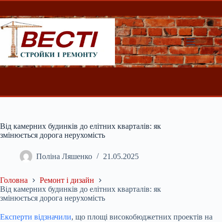
Перейти
до
вмісту
Від камерних будинків до елітних кварталів: як
змінюється дорога нерухомість
Поліна Ляшенко
21.05.2025
Головна
Ремонт і дизайн
Від камерних будинків до елітних кварталів: як
змінюється дорога нерухомість
Експерти відзначили
, що площі високобюджетних проектів на