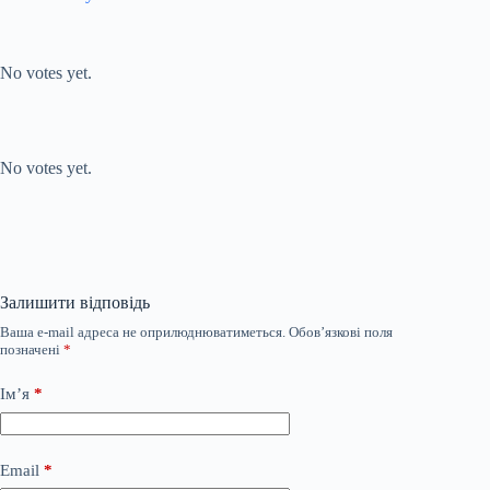
Submit Rating
Rate this
item:
No votes yet.
Submit Rating
Rate this item:
No votes yet.
Залишити відповідь
Ваша e-mail адреса не оприлюднюватиметься.
Обов’язкові поля
позначені
*
Ім’я
*
Email
*