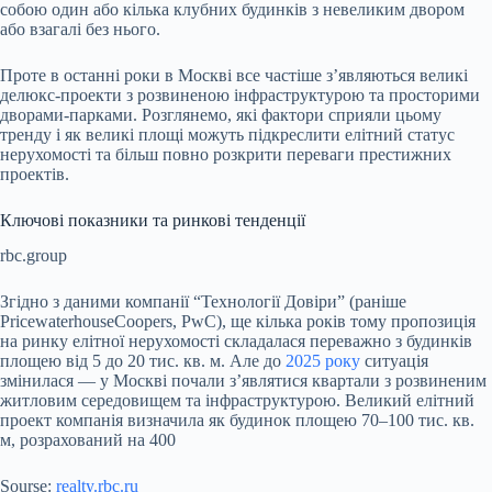
собою один або кілька клубних будинків з невеликим двором
або взагалі без нього.
Проте в останні роки в Москві все частіше з’являються великі
делюкс-проекти з розвиненою інфраструктурою та просторими
дворами-парками. Розглянемо, які фактори сприяли цьому
тренду і як великі площі можуть підкреслити елітний статус
нерухомості та більш повно розкрити переваги престижних
проектів.
Ключові показники та ринкові тенденції
rbc.group
Згідно з даними компанії “Технології Довіри” (раніше
PricewaterhouseCoopers, PwC), ще кілька років тому пропозиція
на ринку елітної нерухомості складалася переважно з будинків
площею від 5 до 20 тис. кв. м. Але до
2025 року
ситуація
змінилася — у Москві почали з’являтися квартали з розвиненим
житловим середовищем та інфраструктурою. Великий елітний
проект компанія визначила як будинок площею 70–100 тис. кв.
м, розрахований на 400
Sourse:
realty.rbc.ru