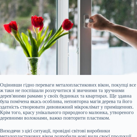
Оцінивши гідно переваги металопластикових вікон, покупці все
ж таки не поспішали розлучитися зі звичними та зручними
дерев'яними рамами у своїх будинках та квартирах. Ще здавна
була помічена якась особлива, неповторна магія дерева та його
здатність створювати дивовижний мікроклімат у приміщеннях.
Крім того, красу унікального природного малюнка, утвореного
деревними волокнами, важко повторити пластиком.
Виходячи з цієї ситуації, провідні світові виробники
металопластикових вікон розробили
нові види своєї продукції,