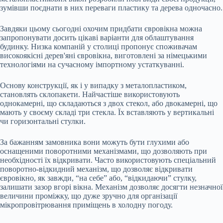
зумівши поєднати в них переваги пластику та дерева одночасно.
Завдяки цьому сьогодні охочим придбати євровікна можна
запропонувати досить цікаві варіанти для облаштування
будинку. Низка компаній у столиці пропонує споживачам
високоякісні дерев'яні євровікна, виготовлені за німецькими
технологіями на сучасному імпортному устаткуванні.
Основу конструкції, як і у випадку з металопластиком,
становлять склопакети. Найчастіше використовують
однокамерні, що складаються з двох стекол, або двокамерні, що
мають у своєму складі три стекла. Їх вставляють у вертикальні
чи горизонтальні стулки.
За бажанням замовника вони можуть бути глухими або
оснащеними поворотними механізмами, що дозволяють при
необхідності їх відкривати. Часто використовують спеціальний
поворотно-відкидний механізм, що дозволяє відкривати
євровікно, як завжди, “на себе” або, “відкидаючи” стулку,
залишати зазор вгорі вікна. Механізм дозволяє досягти незначної
величини проміжку, що дуже зручно для організації
мікропровітрювання приміщень в холодну погоду.