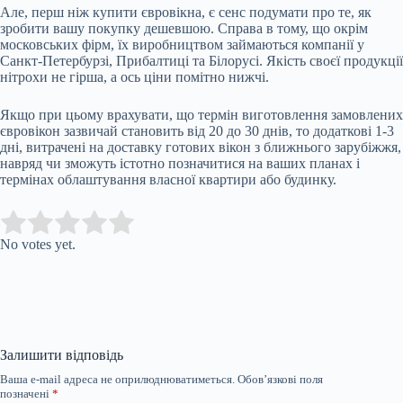
Але, перш ніж купити євровікна, є сенс подумати про те, як
зробити вашу покупку дешевшою. Справа в тому, що окрім
московських фірм, їх виробництвом займаються компанії у
Санкт-Петербурзі, Прибалтиці та Білорусі. Якість своєї продукції
нітрохи не гірша, а ось ціни помітно нижчі.
Якщо при цьому врахувати, що термін виготовлення замовлених
євровікон зазвичай становить від 20 до 30 днів, то додаткові 1-3
дні, витрачені на доставку готових вікон з ближнього зарубіжжя,
навряд чи зможуть істотно позначитися на ваших планах і
термінах облаштування власної квартири або будинку.
Submit Rating
Rate this item:
No votes yet.
Залишити відповідь
Ваша e-mail адреса не оприлюднюватиметься.
Обов’язкові поля
позначені
*