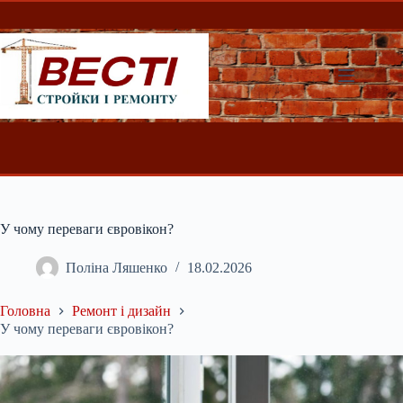
Перейти
до
вмісту
У чому переваги євровікон?
Поліна Ляшенко
18.02.2026
Головна
Ремонт і дизайн
У чому переваги євровікон?