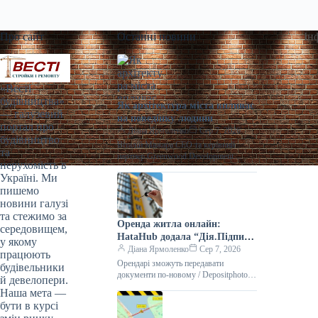
Про сайт
Останні новини
Ін
«Весті
будівництва»
Як архітектура міста впливає
— галузевий
на поведінку людини
портал про
Діана Ярмоленко
Сер 7, 2026
будівництво
Віталій Мажара CEO та керівний
та
партнер Greenwood Development
нерухомість в
Архітектуру часто оцінюють через
Україні. Ми
фасад, планування, технології та
пишемо
вартість квадратного метра. Але…
новини галузі
та стежимо за
Оренда житла онлайн:
середовищем,
HataHub додала “Дія.Підпис”
у якому
— Delo.ua
Діана Ярмоленко
Сер 7, 2026
працюють
Орендарі зможуть передавати
будівельники
документи по-новому / Depositphotos
й девелопери.
Українська платформа HataHub
Наша мета —
інтегрувала шеринг документів через
бути в курсі
“Дію” та “Дія.Підпис”, завдяки чому