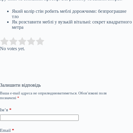
Який колір стін робить меблі дорожчими: безпрограшне
тло
Як розставити меблі у вузькій вітальні: секрет квадратного
метра
Submit Rating
Rate this item:
No votes yet.
Залишити відповідь
Ваша e-mail адреса не оприлюднюватиметься.
Обов’язкові поля
позначені
*
Ім’я
*
Email
*