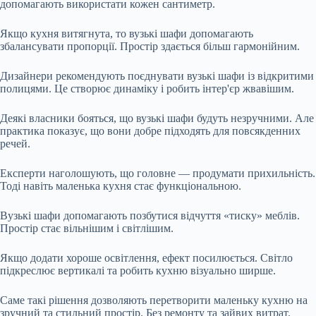
допомагають використати кожен сантиметр.
Якщо кухня витягнута, то вузькі шафи допомагають
збалансувати пропорції. Простір здається більш гармонійним.
Дизайнери рекомендують поєднувати вузькі шафи із відкритими
полицями. Це створює динаміку і робить інтер'єр жвавішим.
Деякі власники бояться, що вузькі шафи будуть незручними. Але
практика показує, що вони добре підходять для повсякденних
речей.
Експерти наголошують, що головне — продумати прихильність.
Тоді навіть маленька кухня стає функціональною.
Вузькі шафи допомагають позбутися відчуття «тиску» меблів.
Простір стає вільнішим і світлішим.
Якщо додати хороше освітлення, ефект посилюється. Світло
підкреслює вертикалі та робить кухню візуально ширше.
Саме такі рішення дозволяють перетворити маленьку кухню на
зручний та стильний простір. Без ремонту та зайвих витрат.