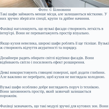
Фото: © Білновини
Такі шафи займають менше місця, але залишаються місткими. У
них зручно зберігати спеції, крупи та дрібне начиння.
Фахівці наголошують, що вузькі фасади створюють легкість в
інтер'єрі. Вони не перевантажують простір візуально.
Якщо кухня невелика, широкі шафи роблять її ще тісніше. Вузькі
ж створюють відчуття акуратності та порядку.
Дизайнери радять обирати світлі відтінки фасадів. Вони
відбивають світло і посилюють ефект розширення.
Деякі використовують глянцеві поверхні, щоб додати глибини.
Але важливо не перебрати, щоб кухня не виглядала холодною.
Вузькі шафи особливо добре виглядають поруч із технікою.
Вони заповнюють простір, який зазвичай залишається
порожнім.
Фахівці зазначають, що такі модулі зручні для кутових зон. Вони