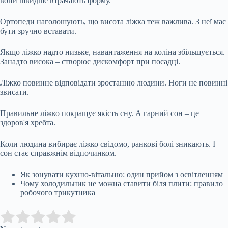
вони швидше втрачають форму.
Ортопеди наголошують, що висота ліжка теж важлива. З неї має
бути зручно вставати.
Якщо ліжко надто низьке, навантаження на коліна збільшується.
Занадто висока – створює дискомфорт при посадці.
Ліжко повинне відповідати зростанню людини. Ноги не повинні
звисати.
Правильне ліжко покращує якість сну. А гарний сон – це
здоров'я хребта.
Коли людина вибирає ліжко свідомо, ранкові болі зникають. І
сон стає справжнім відпочинком.
Як зонувати кухню-вітальню: один прийом з освітленням
Чому холодильник не можна ставити біля плити: правило
робочого трикутника
Submit Rating
Rate this item: