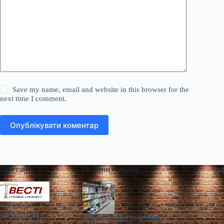
Save my name, email and website in this browser for the
next time I comment.
Опублікувати коментар
Про сайт
Останні новини
Ін
«Весті
будівництва»
Реформа ціноутворення у
— галузевий