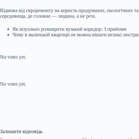
Відмова від євроремонту на користь продуманих, екологічних та
середовища, де головне — людина, а не речі.
Як візуально розширити вузький коридор: 3 прийоми
Чому в маленькій квартирі не можна вішати великі люстри
Submit Rating
Rate this
item:
No votes yet.
Submit Rating
Rate this item:
No votes yet.
Залишити відповідь