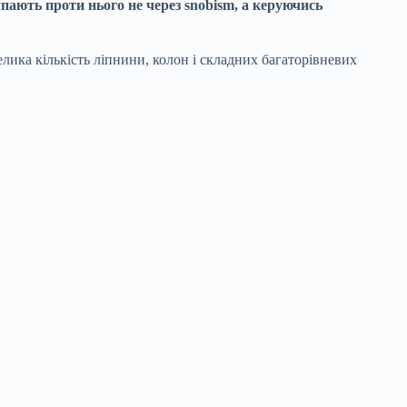
пають проти нього не через snobism, а керуючись
лика кількість ліпнини, колон і складних багаторівневих