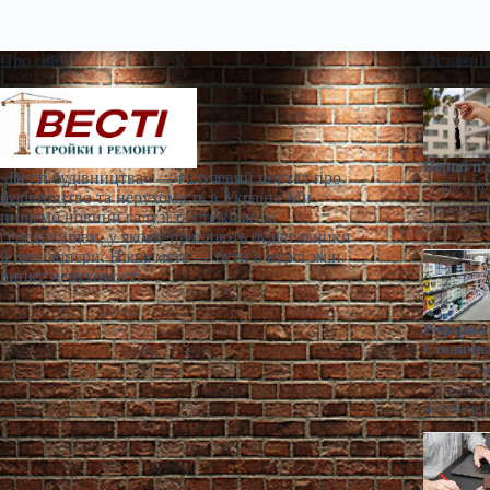
Про сайт
Останні
Перші п’
«Весті будівництва» — галузевий портал про
Діана Яр
будівництво та нерухомість в Україні. Ми
Для окремих
пишемо новини галузі та стежимо за
Миколаїв т
середовищем, у якому працюють будівельники
й девелопери. Наша мета — бути в курсі змін
ринку нерухомості.
Реформа 
Столична
Ганна Ге
> Наразі по
ціноутворен