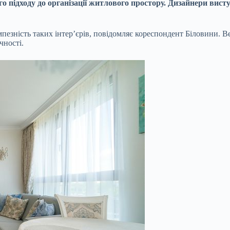
 підходу до організації житлового простору. Дизайнери висту
пезність таких інтер’єрів, повідомляє кореспондент Біловини. Ве
чності.