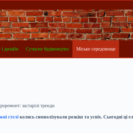
 і дизайн
Сучасне будівництво
Міське середовище
роремонт: застарілі тренди
жні стелі
колись символізували розкіш та успіх. Сьогодні ці 