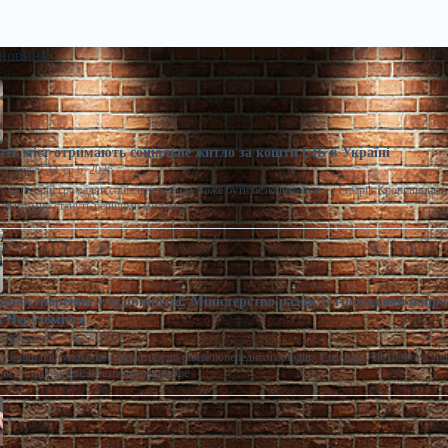
 новини
ять міст отримають соціальне житло за кошти ЄІБ в Україні
моленко
Сер 6, 2026
 категорій громадян соціальна оренда може бути безкоштовною. / Freepik Кропивницьки
а Житомир стануть першими містами,…
ціноутворення у будівництві: Міністерство разом із громадами напра
 Нерухомість
расименко
Сер 5, 2026
казники поступово повертаються до рівня попередніх періодів. Сьогодні, 18:16 Фото: m
ня у будівництві Забезпечити прозоре