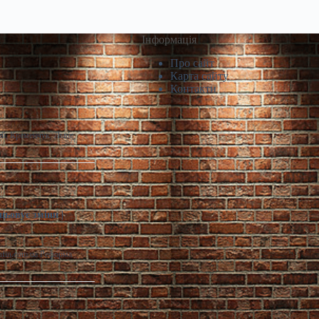
Інформація
Про сайт
Карта сайту
Контакти
й, Кременчук, Львів,
цьовує зміни |
infin.com.ua Реформа