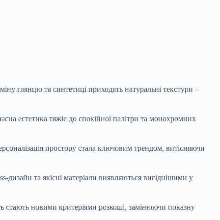
міну глянцю та синтетиці приходять натуральні текстури –
часна естетика тяжіє до спокійної палітри та монохромних
ерсоналізація простору стала ключовим трендом, витісняючи
ess-дизайн та якісні матеріали виявляються вигіднішими у
ість стають новими критеріями розкоші, замінюючи показну