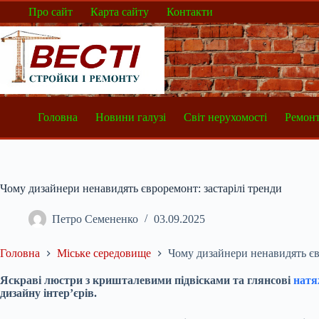
Перейти
Про сайт
Карта сайту
Контакти
до
вмісту
Головна
Новини галузі
Світ нерухомості
Ремонт
Чому дизайнери ненавидять євроремонт: застарілі тренди
Петро Семененко
03.09.2025
Головна
Міське середовище
Чому дизайнери ненавидять єв
Яскраві люстри з кришталевими підвісками та глянсові
натя
дизайну інтер’єрів.